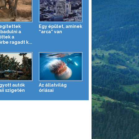
segítettek
Egy épület, aminek
abadulni a
“arca” van
őttek a
rbe ragadt k...
gyott autók
Az állatvilág
ii szigetén
óriásai