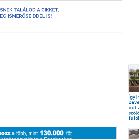
SNEK TALÁLOD A CIKKET,
EG ISMERŐSEIDDEL IS!
Így i
beve
dél-
szől
futók