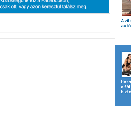
A vi
autó
Hasp
a fö
bizto