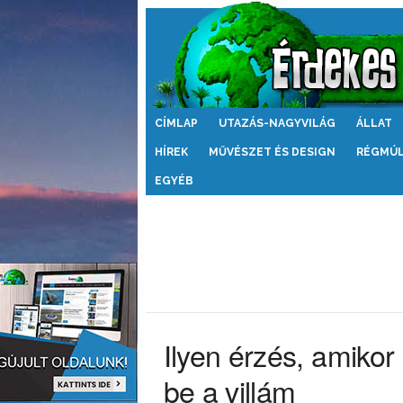
Érdekes
CÍMLAP
UTAZÁS-NAGYVILÁG
ÁLLAT
Világ
HÍREK
MŰVÉSZET ÉS DESIGN
RÉGMÚ
EGYÉB
Ilyen érzés, amikor
be a villám