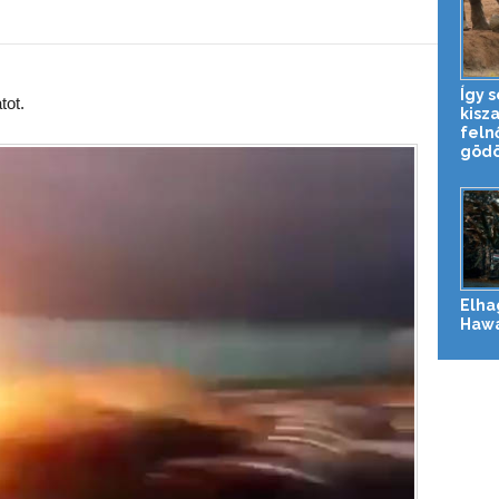
Így 
tot.
kisz
feln
gödö
Elha
Hawa