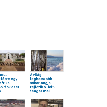
ndul
A világ
tésre egy
leghosszabb
afrikai
sóbarlangja
őbirtok ezer
rejtőzik a Holt-
...
tenger mel...