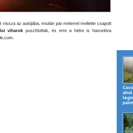
adt vissza az autójába, miután pár méterrel mellette csapott
ási viharok
pusztítottak, és erre a hétre is hasonlóra
e.com.
Coco
ahol 
leg
pálm