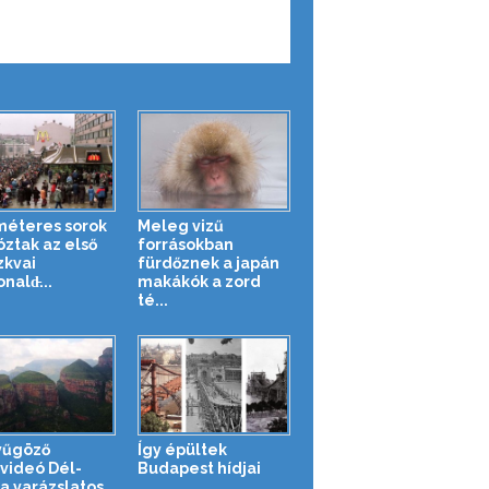
méteres sorok
Meleg vizű
óztak az első
forrásokban
kvai
fürdőznek a japán
ald̵...
makákók a zord
té...
yűgöző
Így épültek
videó Dél-
Budapest hídjai
ka varázslatos