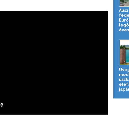
Ausz
fede
Euró
legö
éves 
Üveg
med
úszk
elef
japán