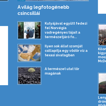
A világ legfotogénebb
csincsillái
Kutyájával együtt fedezi
fel Norvégia
vadregényes tájait a
természetjáró fo...
Ilyen sok állat szomját
Kilo
csillapítja egy vödör víz a
kígy
texasi sivatagban
mosz
McDon
A természet utat tör
magának
Len
drón
Afri