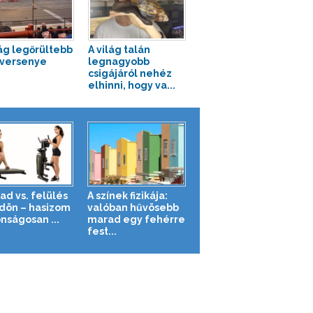
lág legőrültebb
A világ talán
versenye
legnagyobb
csigájáról nehéz
elhinni, hogy va...
ad vs. felülés
A színek fizikája:
ldön – hasizom
valóban hűvösebb
nságosan ...
marad egy fehérre
fest...