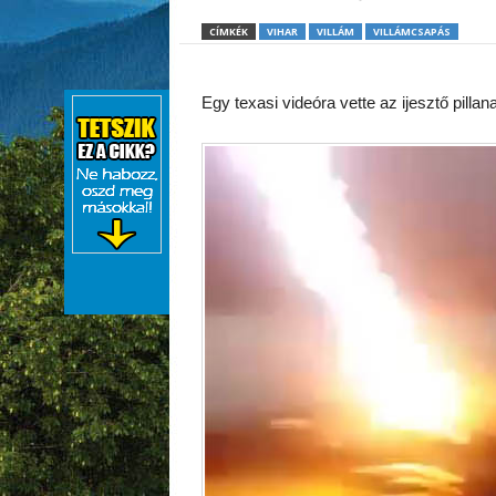
CÍMKÉK
VIHAR
VILLÁM
VILLÁMCSAPÁS
Egy texasi videóra vette az ijesztő pillana