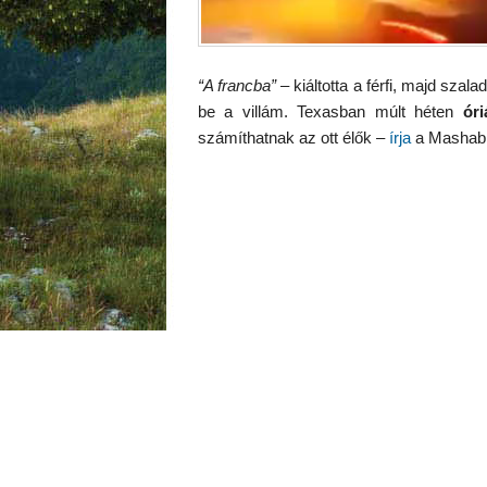
“A francba”
– kiáltotta a férfi, majd szal
be a villám. Texasban múlt héten
óri
számíthatnak az ott élők –
írja
a Mashabl