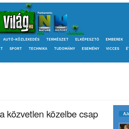
AUTÓ-KÖZLEKEDÉS
TERMÉSZET
ELKÉPESZTŐ
EMBEREK
LT
SPORT
TECHNIKA
TUDOMÁNY
ESEMÉNY
VICCES
É
 a közvetlen közelbe csap
AJ