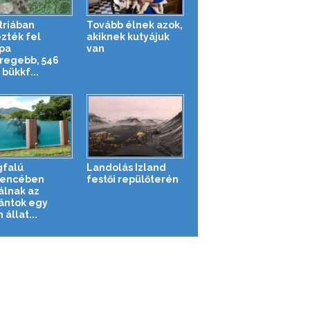
triában
Tovább élnek azok,
zték fel
akiknek kutyájuk
pa
van
regebb, 546
bükkf...
falú
Landolás Izland
encében
festői repülőterén
álnak az
ántok egy
 állat...