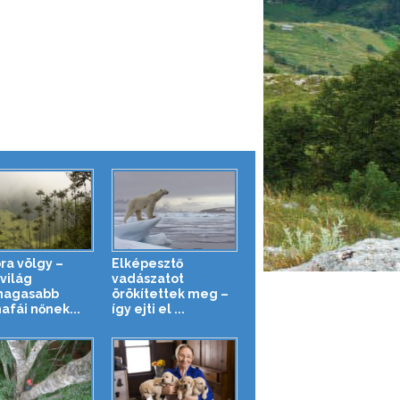
ra völgy –
Elképesztő
világ
vadászatot
magasabb
örökítettek meg –
afái nőnek...
így ejti el ...