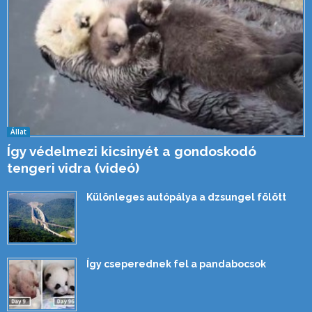
Állat
Így védelmezi kicsinyét a gondoskodó
tengeri vidra (videó)
Különleges autópálya a dzsungel fölött
Így cseperednek fel a pandabocsok