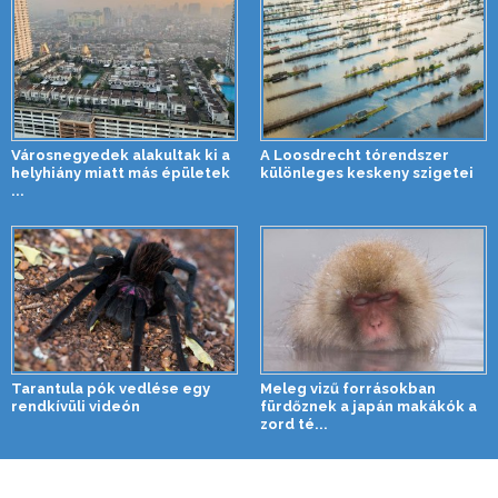
Városnegyedek alakultak ki a
A Loosdrecht tórendszer
helyhiány miatt más épületek
különleges keskeny szigetei
...
Tarantula pók vedlése egy
Meleg vizű forrásokban
rendkívüli videón
fürdőznek a japán makákók a
zord té...