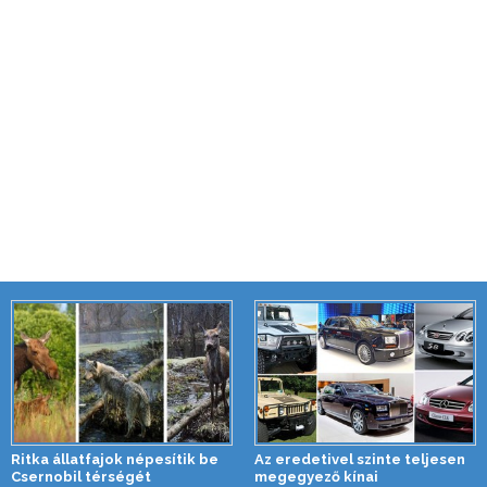
Ritka állatfajok népesítik be
Az eredetivel szinte teljesen
Csernobil térségét
megegyező kínai