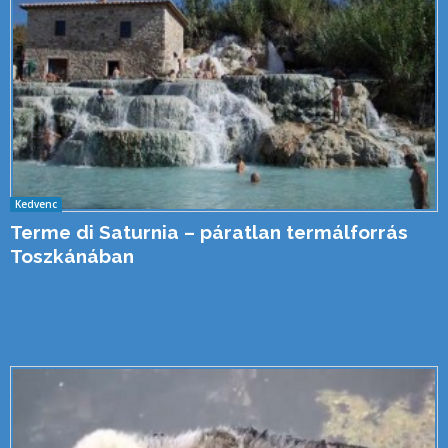
Kedvenc
Terme di Saturnia – páratlan termálforrás
Toszkánában