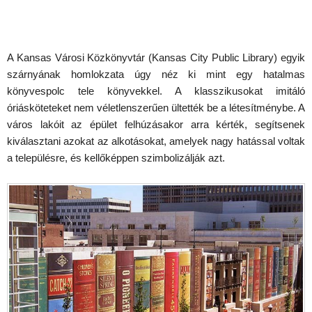
A Kansas Városi Közkönyvtár (Kansas City Public Library) egyik
szárnyának homlokzata úgy néz ki mint egy hatalmas
könyvespolc tele könyvekkel. A klasszikusokat imitáló
óriásköteteket nem véletlenszerűen ültették be a létesítménybe. A
város lakóit az épület felhúzásakor arra kérték, segítsenek
kiválasztani azokat az alkotásokat, amelyek nagy hatással voltak
a településre, és kellőképpen szimbolizálják azt.