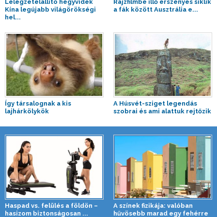
Lélegzetelállító hegyvidék
Rajzfilmbe illő erszényes siklik
Kína legújabb világörökségi
a fák között Ausztrália e...
hel...
Így társalognak a kis
A Húsvét-sziget legendás
lajhárkölykök
szobrai és ami alattuk rejtőzik
Haspad vs. felülés a földön –
A színek fizikája: valóban
hasizom biztonságosan ...
hűvösebb marad egy fehérre