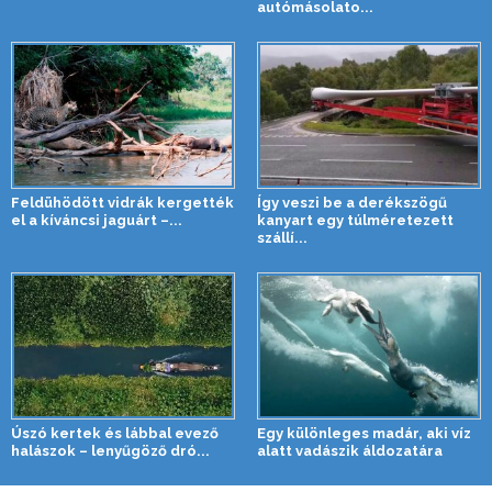
autómásolato...
Feldühödött vidrák kergették
Így veszi be a derékszögű
el a kíváncsi jaguárt –...
kanyart egy túlméretezett
szállí...
Úszó kertek és lábbal evező
Egy különleges madár, aki víz
halászok – lenyűgöző dró...
alatt vadászik áldozatára