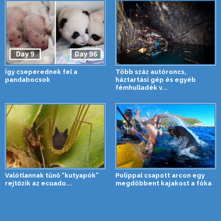
Így cseperednek fel a
Több száz autóroncs,
pandabocsok
háztartási gép és egyéb
fémhulladék v...
Valótlannak tűnő “kutyapók”
Polippal csapott arcon egy
rejtőzik az ecuado...
megdöbbent kajakost a fóka