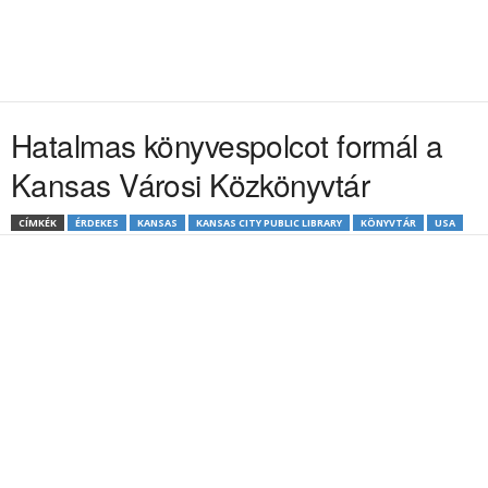
Hatalmas könyvespolcot formál a
Kansas Városi Közkönyvtár
CÍMKÉK
ÉRDEKES
KANSAS
KANSAS CITY PUBLIC LIBRARY
KÖNYVTÁR
USA