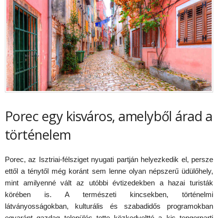
Porec egy kisváros, amelyből árad a
történelem
Porec, az Isztriai-félsziget nyugati partján helyezkedik el, persze
ettől a ténytől még koránt sem lenne olyan népszerű üdülőhely,
mint amilyenné vált az utóbbi évtizedekben a hazai turisták
körében is. A természeti kincsekben, történelmi
látványosságokban, kulturális és szabadidős programokban
egyaránt gazdag település tette közkedveltté a kis tengerparti