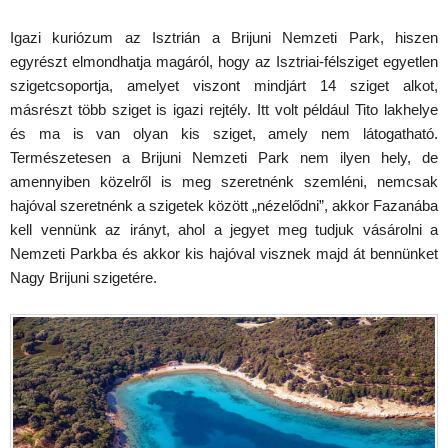
Igazi kuriózum az Isztrián a Brijuni Nemzeti Park, hiszen
egyrészt elmondhatja magáról, hogy az Isztriai-félsziget egyetlen
szigetcsoportja, amelyet viszont mindjárt 14 sziget alkot,
másrészt több sziget is igazi rejtély. Itt volt például Tito lakhelye
és ma is van olyan kis sziget, amely nem látogatható.
Természetesen a Brijuni Nemzeti Park nem ilyen hely, de
amennyiben közelről is meg szeretnénk szemléni, nemcsak
hajóval szeretnénk a szigetek között „nézelődni”, akkor Fazanába
kell vennünk az irányt, ahol a jegyet meg tudjuk vásárolni a
Nemzeti Parkba és akkor kis hajóval visznek majd át bennünket
Nagy Brijuni szigetére.