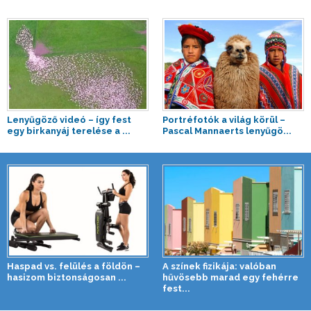
Lenyűgöző videó – így fest
Portréfotók a világ körül –
egy birkanyáj terelése a ...
Pascal Mannaerts lenyűgö...
Haspad vs. felülés a földön –
A színek fizikája: valóban
hasizom biztonságosan ...
hűvösebb marad egy fehérre
fest...