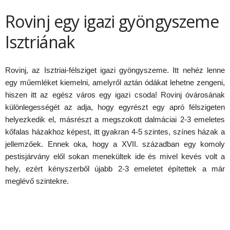
Rovinj egy igazi gyöngyszeme
Isztriának
Rovinj, az Isztriai-félsziget igazi gyöngyszeme. Itt nehéz lenne
egy műemléket kiemelni, amelyről aztán ódákat lehetne zengeni,
hiszen itt az egész város egy igazi csoda! Rovinj óvárosának
különlegességét az adja, hogy egyrészt egy apró félszigeten
helyezkedik el, másrészt a megszokott dalmáciai 2-3 emeletes
kőfalas házakhoz képest, itt gyakran 4-5 szintes, színes házak a
jellemzőek. Ennek oka, hogy a XVII. században egy komoly
pestisjárvány elől sokan menekültek ide és mivel kevés volt a
hely, ezért kényszerből újabb 2-3 emeletet építettek a már
meglévő szintekre.