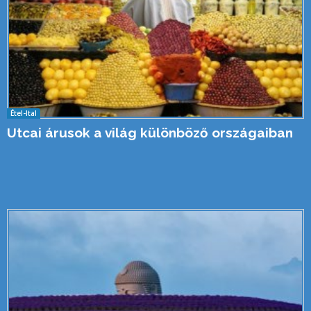
Étel-Ital
Utcai árusok a világ különböző országaiban