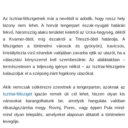
Az Isztriai-félszigetnek már a nevéből is adódik, hogy rossz hely
bizony nem lehet. A horvát tengerpart észak-nyugati határán
fekvő, háromszög alakú területet keletről az Ucka-hegység, délről
a Kvarner-öböl, míg északról a Trieszti-öböl határolja. A
félszigeten a történelmi városok és gyönyörű, kavicsos,
kristálytiszta vizű strandok valójában zavarba ejtik az utazót, ha a
választási kényszerrel kell szembesülnie. Az alábbiakban –
természetesen a teljesség igénye nélkül – az Isztriai-félszigetre
kalauzoljuk el a szépség iránt fogékony utazókat.
Akik nemcsak sütkérezni szeretnek a tengerparton, azoknak az
Isztriai-félsziget
igazán remek úti cél lehet, hiszen olyan kis
városokat barangolhatunk be, amelyek hangulata valóban
ritkaságszámba megy. Rovinj, Porec, vagy éppen Pula mind-
mind olyan település, amelyeket alaposan átitatott a történelem
levegője.