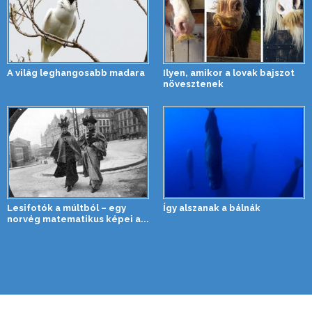
A világ leghangosabb madara
Ilyen, amikor a lovak bajszot
növesztenek
Lesifotók a múltból – egy
Így alszanak a bálnák
norvég matematikus képei a...