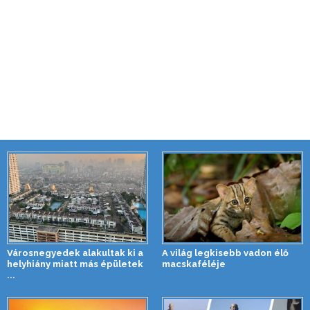
Városnegyedek alakultak ki a
A világ legkisebb vadon élő
helyhiány miatt más épületek
macskaféléje
...