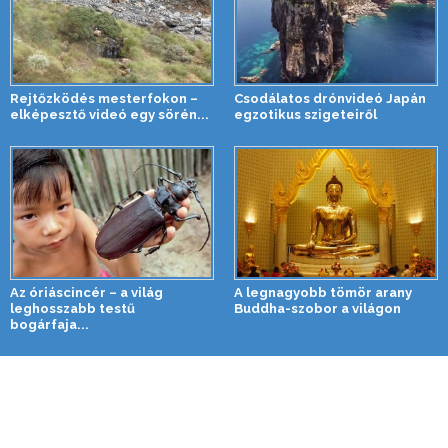
Rejtőzködés mesterfokon –
Csodálatos drónvideó Japán
elképesztő videó egy sörén...
egzotikus szigeteiről
Az óriáscincér – a világ
A legnagyobb tömör arany
leghosszabb testű
Buddha-szobor a világon
bogárfaja...