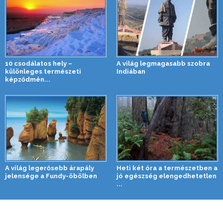
10 csodálatos hely –
A világ legmagasabb szobra
különleges természeti
Indiában
képződmén...
A világ legerősebb árapály
Heti két óra a természetben a
jelensége a Fundy-öbölben
jó egészség elengedhetetlen
...