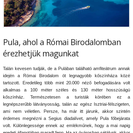
Pula, ahol a Római Birodalomban
érezhetjük magunkat
Talán kevesen tudják, de a Pulában található amfiteátrum annak
idején a Római Birodalom öt legnagyobb kőszínháza közé
tartozott. Eredetileg több mint 20.000 néző befogadására volt
alkalmas a 100 méter széles és 130 méter hosszúságú
kőszínház. Természetesen a turisták körében ez a
legnépszerűbb látványosság, talán az egész Isztriai-félszigeten,
ami nem véletlen. Persze, ha már itt járunk, akkor szintén
érdemes megnézni a Segius diadalívet, amely Pula főbejárata
volt. Különlegessége ennek az emlékműnek, hogy a mai napig
eredeti állapotában maradt fenn. Ha az óvárosban sétálunk, akkor