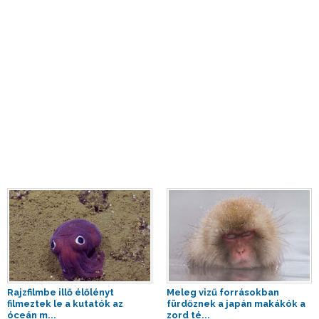
Rajzfilmbe illő élőlényt
Meleg vizű forrásokban
filmeztek le a kutatók az
fürdőznek a japán makákók a
óceán m...
zord té...