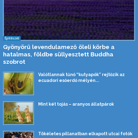
Építészet
Gyönyörű levendulamező öleli körbe a
hatalmas, földbe süllyesztett Buddha
szobrot
Valótlannak tűnő “kutyapók” rejtőzik az
ecuadori esőerdő mélyén...
Mint két tojás – aranyos állatpárok
Tökéletes pillanatban elkapott utcai fotók