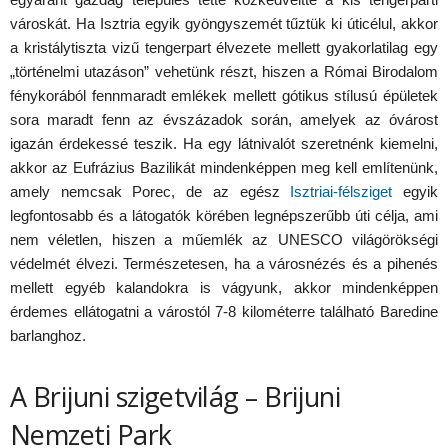
városkát. Ha Isztria egyik gyöngyszemét tűztük ki úticélul, akkor
a kristálytiszta vizű tengerpart élvezete mellett gyakorlatilag egy
„történelmi utazáson” vehetünk részt, hiszen a Római Birodalom
fénykorából fennmaradt emlékek mellett gótikus stílusú épületek
sora maradt fenn az évszázadok során, amelyek az óvárost
igazán érdekessé teszik. Ha egy látnivalót szeretnénk kiemelni,
akkor az Eufrázius Bazilikát mindenképpen meg kell említenünk,
amely nemcsak Porec, de az egész
Isztriai-félsziget
egyik
legfontosabb és a látogatók körében legnépszerűbb úti célja, ami
nem véletlen, hiszen a műemlék az UNESCO világörökségi
védelmét élvezi. Természetesen, ha a városnézés és a pihenés
mellett egyéb kalandokra is vágyunk, akkor mindenképpen
érdemes ellátogatni a várostól 7-8 kilométerre található Baredine
barlanghoz.
A Brijuni szigetvilág – Brijuni
Nemzeti Park