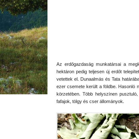
Az erdőgazdaság munkatársai a meglév
hektáron pedig teljesen új erdőt telepí
vetettek el. Dunaalmás és Tata határába
ezer csemete került a földbe. Hasonló n
körzetében. Több helyszínen pusztuló,
fafajok, tölgy és cser állományok.