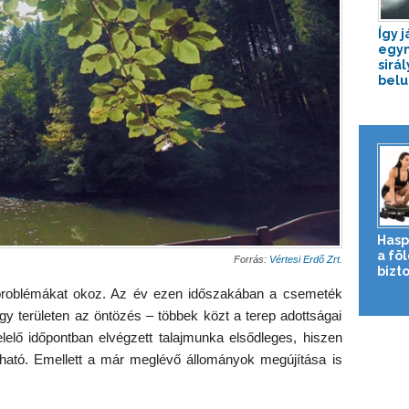
Így j
egym
sirá
belu
Hasp
a fö
Forrás:
Vértesi Erdő Zrt.
bizto
problémákat okoz. Az év ezen időszakában a csemeték
gy területen az öntözés – többek közt a terep adottságai
elő időpontban elvégzett talajmunka elsődleges, hiszen
olható. Emellett a már meglévő állományok megújítása is