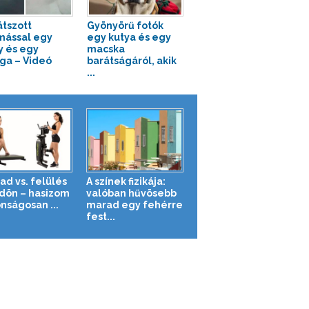
átszott
Gyönyörű fotók
ással egy
egy kutya és egy
ly és egy
macska
ga – Videó
barátságáról, akik
...
ad vs. felülés
A színek fizikája:
ldön – hasizom
valóban hűvösebb
nságosan ...
marad egy fehérre
fest...