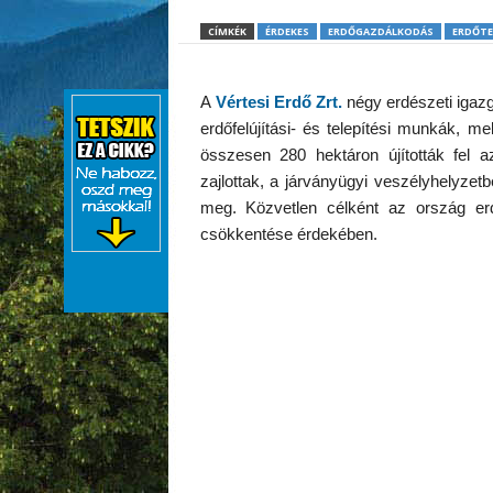
CÍMKÉK
ÉRDEKES
ERDŐGAZDÁLKODÁS
ERDŐTE
A
Vértesi Erdő Zrt.
négy erdészeti igaz
erdőfelújítási- és telepítési munkák, 
összesen 280 hektáron újították fel 
zajlottak, a járványügyi veszélyhelyzet
meg. Közvetlen célként az ország erd
csökkentése érdekében.