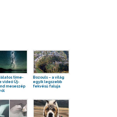
álatos time-
Bozouls – a világ
e videó Új-
egyik legszebb
and meseszép
fekvésű faluja
ról