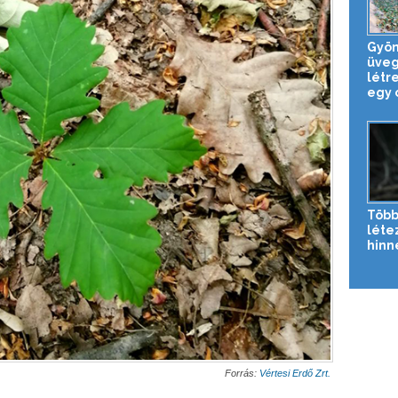
Gyön
üveg
létr
egy o
Több
létez
hinn
Forrás:
Vértesi Erdő Zrt.