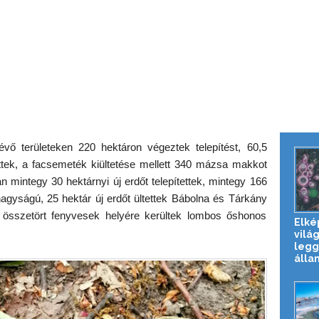
ő területeken 220 hektáron végeztek telepítést, 60,5
tettek, a facsemeték kiültetése mellett 340 mázsa makkot
n mintegy 30 hektárnyi új erdőt telepítettek, mintegy 166
agyságú, 25 hektár új erdőt ültettek Bábolna és Tárkány
 összetört fenyvesek helyére kerültek lombos őshonos
Elké
vilá
leg
állam