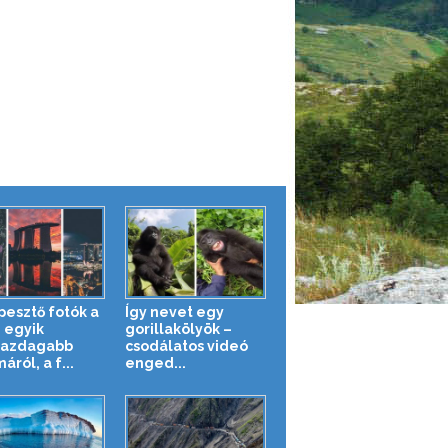
pesztő fotók a
Így nevet egy
g egyik
gorillakölyök –
gazdagabb
csodálatos videó
áról, a f...
enged...