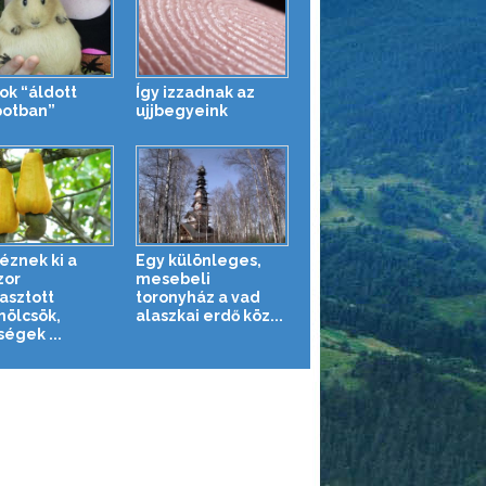
ok “áldott
Így izzadnak az
potban”
ujjbegyeink
éznek ki a
Egy különleges,
zor
mesebeli
asztott
toronyház a vad
ölcsök,
alaszkai erdő köz...
égek ...