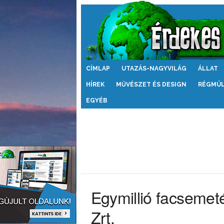
Érdekes
CÍMLAP
UTAZÁS-NAGYVILÁG
ÁLLAT
Világ
HÍREK
MŰVÉSZET ÉS DESIGN
RÉGMÚ
EGYÉB
Egymillió facsemetét
Zrt.