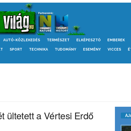
AUTÓ-KÖZLEKEDÉS
TERMÉSZET
ELKÉPESZTŐ
EMBEREK
LT
SPORT
TECHNIKA
TUDOMÁNY
ESEMÉNY
VICCES
É
 ültetett a Vértesi Erdő
AJ