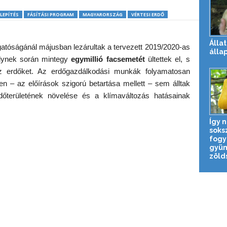
LEPÍTÉS
FÁSÍTÁSI PROGRAM
MAGYARORSZÁG
VÉRTESI ERDŐ
Állat
gatóságánál májusban lezárultak a tervezett 2019/2020-as
álla
melynek során mintegy
egymillió facsemetét
ültettek el, s
az erdőket. Az erdőgazdálkodási munkák folyamatosan
ben – az előírások szigorú betartása mellett – sem álltak
őterületének növelése és a klímaváltozás hatásainak
Így n
soks
fogy
gyüm
zölds