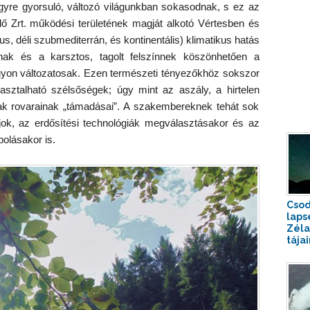
gyre gyorsuló, változó világunkban sokasodnak, s ez az
rdő Zrt. működési területének magját alkotó Vértesben és
, déli szubmediterrán, és kontinentális) klimatikus hatás
knak és a karsztos, tagolt felszínnek köszönhetően a
agyon változatosak. Ezen természeti tényezőkhöz sokszor
asztalható szélsőségek; úgy mint az aszály, a hirtelen
jak rovarainak „támadásai”. A szakembereknek tehát sok
ajok, az erdősítési technológiák megválasztásakor és az
polásakor is.
Csod
laps
Zél
tájai