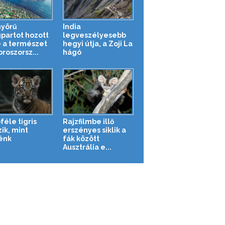
yörű
India
partot hozott
legveszélyesebb
e a természet
hegyi útja, a Zoji La
roszorsz...
hágó
féle tigris
Rajzfilmbe illő
ik, mint
erszényes siklik a
énk
fák között
Ausztrália e...