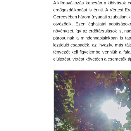
A klímaváltozás kapcsán a kihívások e
erdőgazdálkodást is érinti. A Vértesi E
Gerecsében három (nyugati szubatlantikus
ötvöződik. Ezen éghajlatai adottságo
növényzet, így az erdőtársulások is, n
párosulnak a mindennapjainkban is tap
lezúduló csapadék, az invazív, más tá
tényezőt kell figyelembe venniük a faf
elültetést, vetést követően a csemeték á