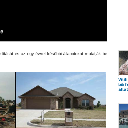
ítását és az egy évvel későbbi állapotokat mutatják be
Vitil
bőrf
álla