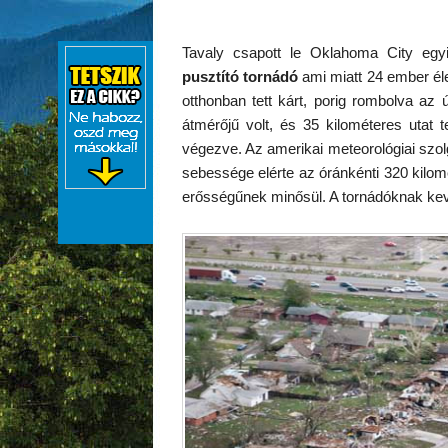
Tavaly csapott le Oklahoma City egy
pusztító tornádó
ami miatt 24 ember éle
otthonban tett kárt, porig rombolva az 
átmérőjű volt, és 35 kilométeres utat 
végezve. Az amerikai meteorológiai szol
sebessége elérte az óránkénti 320 kilom
erősségűnek minősül. A tornádóknak keve