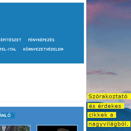
ÉPÍTÉSZET
FÉNYKÉPEZÉS
TEL-ITAL
KÖRNYEZETVÉDELEM
ÁNLÓ