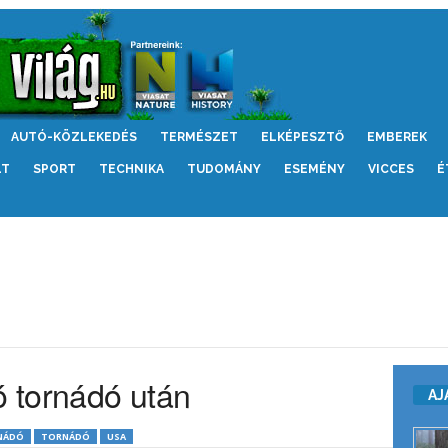
AUTÓ-KÖZLEKEDÉS
TERMÉSZET
ELKÉPESZTŐ
EMBEREK
LT
SPORT
TECHNIKA
TUDOMÁNY
ESEMÉNY
VICCES
É
ó tornádó után
AJ
NÁDÓ
TORNÁDÓ
USA