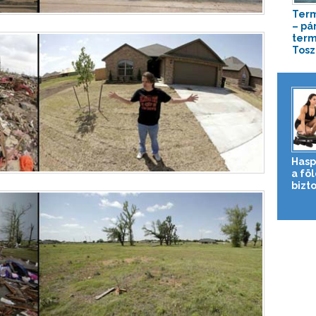
Term
– pá
term
Tos
Hasp
a fö
bizto