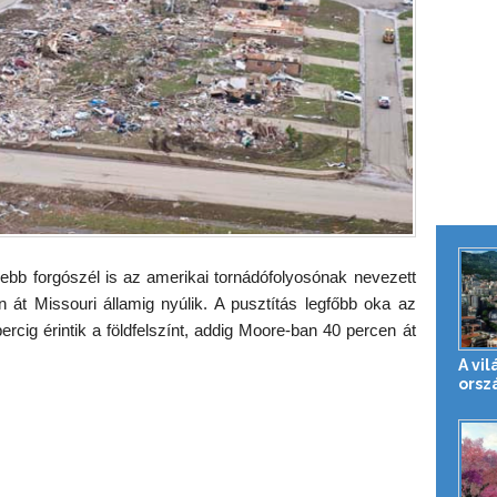
sebb forgószél is az amerikai tornádófolyosónak nevezett
át Missouri államig nyúlik. A pusztítás legfőbb oka az
ercig érintik a földfelszínt, addig Moore-ban 40 percen át
A vil
orsz