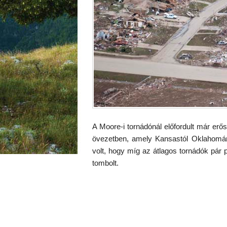
A Moore-i tornádónál előfordult már erő
övezetben, amely Kansastól Oklahomán 
volt, hogy míg az átlagos tornádók pár p
tombolt.