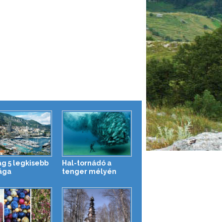
ág 5 legkisebb
Hal-tornádó a
ága
tenger mélyén