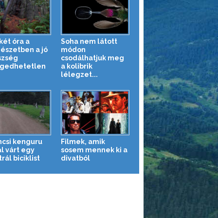
két óra a
Soha nem látott
észetben a jó
módon
szség
csodálhatjuk meg
gedhetetlen
a kolibrik
lélegzet...
ncsi kenguru
Filmek, amik
l várt egy
sosem mennek ki a
rál biciklist
divatból