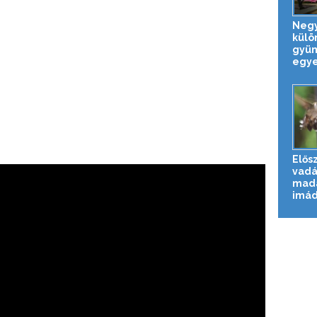
Neg
külö
gyüm
egye
Elős
vadá
mada
imád