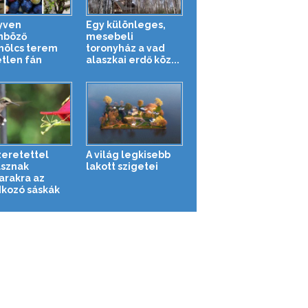
yven
Egy különleges,
nböző
mesebeli
ölcs terem
toronyház a vad
tlen fán
alaszkai erdő köz...
zeretettel
A világ legkisebb
sznak
lakott szigetei
rakra az
kozó sáskák