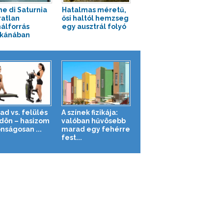
e di Saturnia
Hatalmas méretű,
ratlan
ősi haltól hemzseg
álforrás
egy ausztrál folyó
zkánában
ad vs. felülés
A színek fizikája:
ldön – hasizom
valóban hűvösebb
nságosan ...
marad egy fehérre
fest...