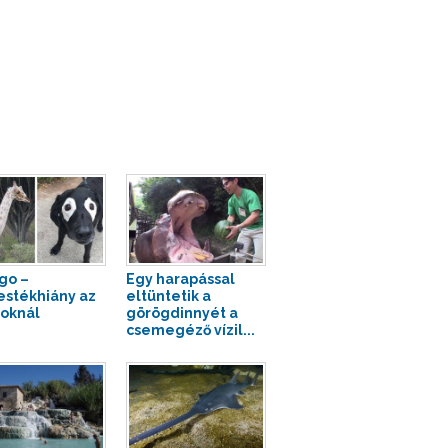
igo –
Egy harapással
estékhiány az
eltüntetik a
toknál
görögdinnyét a
csemegéző vízil...