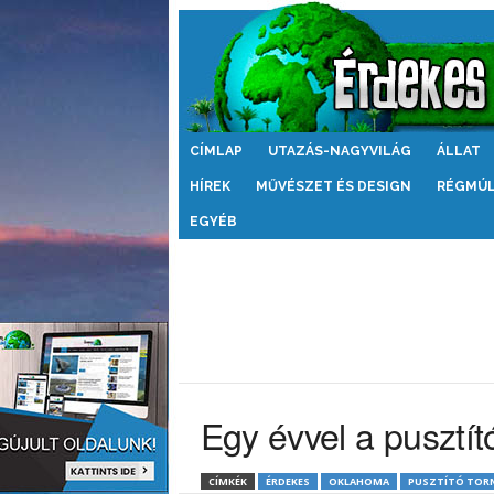
Érdekes
CÍMLAP
UTAZÁS-NAGYVILÁG
ÁLLAT
Világ
HÍREK
MŰVÉSZET ÉS DESIGN
RÉGMÚ
EGYÉB
Egy évvel a pusztít
CÍMKÉK
ÉRDEKES
OKLAHOMA
PUSZTÍTÓ TOR