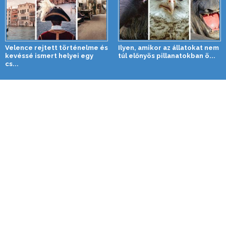
Velence rejtett történelme és
Ilyen, amikor az állatokat nem
kevéssé ismert helyei egy
túl előnyös pillanatokban ö...
cs...