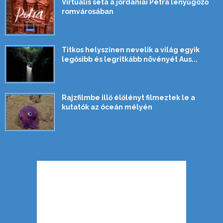
Virtuális séta a jordániai Petra lenyűgöző
romvárosában
Titkos helyszínen nevelik a világ egyik
legősibb és legritkább növényét Aus...
Rajzfilmbe illő élőlényt filmeztek le a
kutatók az óceán mélyén