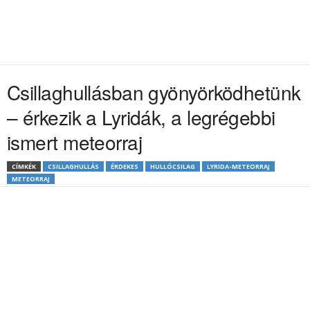
Csillaghullásban gyönyörködhetünk
– érkezik a Lyridák, a legrégebbi
ismert meteorraj
CÍMKÉK
CSILLAGHULLÁS
ÉRDEKES
HULLÓCSILAG
LYRIDA-METEORRAJ
METEORRAJ