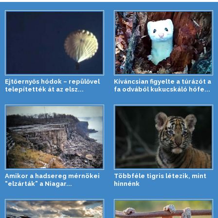
Ejtőernyős hódok – repülővel
Kíváncsian figyelte a túrázót a
telepítették át az elsz...
fa odvából kukucskáló hófe...
Amikor a hadsereg mérnökei
Többféle tigris létezik, mint
“elzárták” a Niagar...
hinnénk