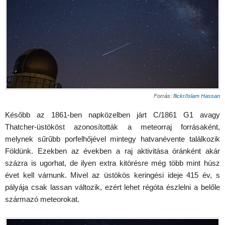
Forrás:
flickr/Islam Hassan
Később az 1861-ben napközelben járt C/1861 G1 avagy
Thatcher-üstököst azonosították a meteorraj forrásaként,
melynek sűrűbb porfelhőjével mintegy hatvanévente találkozik
Földünk. Ezekben az években a raj aktivitása óránként akár
százra is ugorhat, de ilyen extra kitörésre még több mint húsz
évet kell várnunk. Mivel az üstökös keringési ideje 415 év, s
pályája csak lassan változik, ezért lehet régóta észlelni a belőle
származó meteorokat.