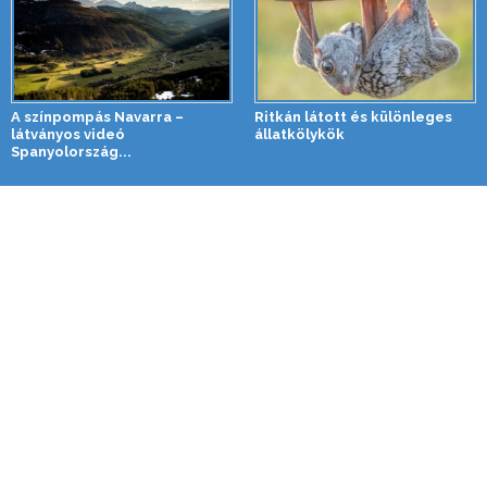
A színpompás Navarra –
Ritkán látott és különleges
látványos videó
állatkölykök
Spanyolország...