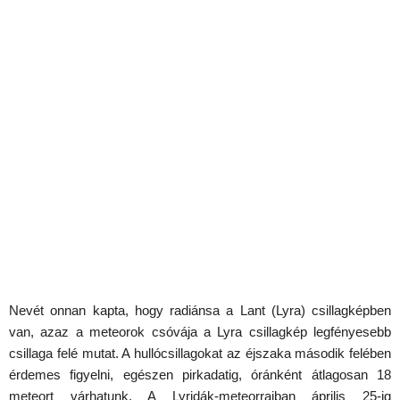
Nevét onnan kapta, hogy radiánsa a Lant (Lyra) csillagképben
van, azaz a meteorok csóvája a Lyra csillagkép legfényesebb
csillaga felé mutat. A hullócsillagokat az éjszaka második felében
érdemes figyelni, egészen pirkadatig, óránként átlagosan 18
meteort várhatunk. A Lyridák-meteorrajban április 25-ig