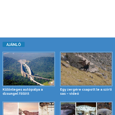
AJÁNLÓ
Különleges autópálya a
Egy zergére csapott le a szirti
dzsungel fölött
sas – videó