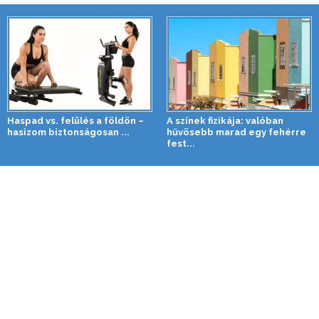
Haspad vs. felülés a földön –
A színek fizikája: valóban
hasizom biztonságosan ...
hűvösebb marad egy fehérre
fest...