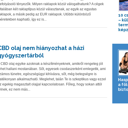
efolyásoló tényezők. Milyen raklapok közül válogathatunk? A cégek
ltalában két raklaptípus közül választanak, az egyik az egyutas
aklapok, a másik pedig az EUR raklapok. Utóbbi különböző
10 c
éretekben kapható, így ez is...
– kü
term
képz
CBD olaj nem hiányozhat a házi
gyógyszertárból
 CBD olaj egyike azoknak a készítményeknek, amikről rengeteg jót
ehet hallani mostanában. Sőt, egyesek csodaszerként emlegetik, ami
zámos tünetre, egészségügyi kihívásra, sőt, még betegségre is
atékonyan alkalmazható. Meglehet, talán Te is szkeptikus vagy ezzel
Hasp
z egekig magasztalt olajjal kapcsolatosan. Főleg, hogy sokan attól
a fö
bizto
élnek, ez nem más...