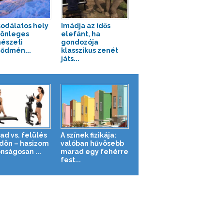
sodálatos hely
Imádja az idős
lönleges
elefánt, ha
észeti
gondozója
ődmén...
klasszikus zenét
játs...
ad vs. felülés
A színek fizikája:
ldön – hasizom
valóban hűvösebb
nságosan ...
marad egy fehérre
fest...