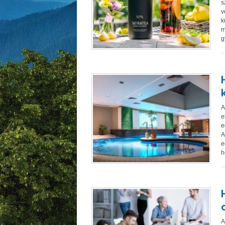
s
v
k
m
g
A
e
e
A
e
h
A