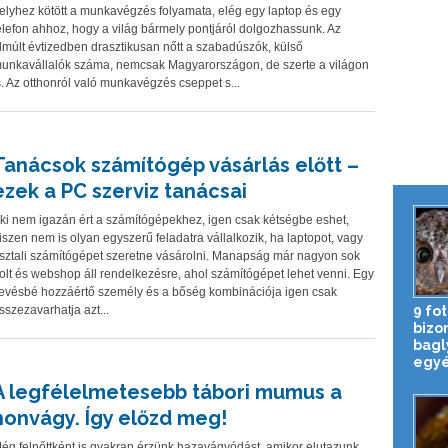
elyhez kötött a munkavégzés folyamata, elég egy laptop és egy
elefon ahhoz, hogy a világ bármely pontjáról dolgozhassunk. Az
lmúlt évtizedben drasztikusan nőtt a szabadúszók, külső
unkavállalók száma, nemcsak Magyarországon, de szerte a világon
s. Az otthonról való munkavégzés cseppet s...
Tanácsok számítógép vásárlás előtt –
ezek a PC szerviz tanácsai
ki nem igazán ért a számítógépekhez, igen csak kétségbe eshet,
iszen nem is olyan egyszerű feladatra vállalkozik, ha laptopot, vagy
sztali számítógépet szeretne vásárolni. Manapság már nagyon sok
olt és webshop áll rendelkezésre, ahol számítógépet lehet venni. Egy
evésbé hozzáértő személy és a bőség kombinációja igen csak
9 fot
sszezavarhatja azt...
bizon
bagl
egyé
A legfélelmetesebb tábori mumus a
honvágy. Így előzd meg!
ég felnőttként is gyakran érzünk hazavágyódást, amikor elutazunk