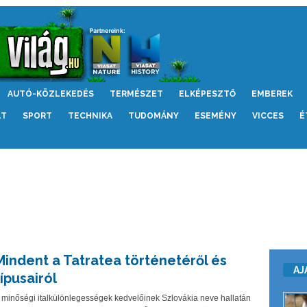
AUTÓ-KÖZLEKEDÉS
TERMÉSZET
ELKÉPESZTŐ
EMBEREK
LT
SPORT
TECHNIKA
TUDOMÁNY
ESEMÉNY
VICCES
É
Mindent a Tatratea történetéről és
AJ
típusairól
 minőségi italkülönlegességek kedvelőinek Szlovákia neve hallatán