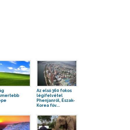
ág
Az első 360 fokos
smertebb
légifelvétel
épe
Phenjanról, Észak-
Korea főv...