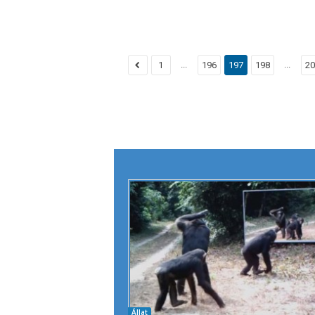
...
...
1
196
197
198
20
Állat