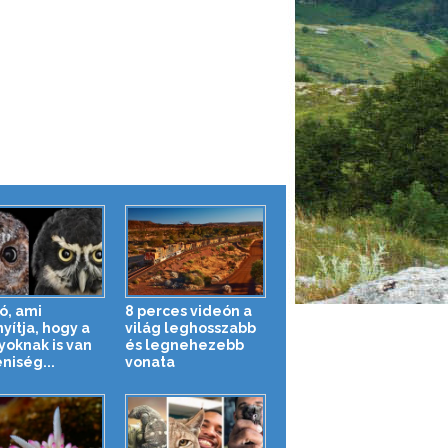
ó, ami
8 perces videón a
yítja, hogy a
világ leghosszabb
yoknak is van
és legnehezebb
niség...
vonata