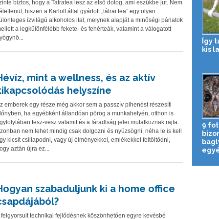
zinte biztos, hogy a Tatratea lesz az első dolog, ami eszükbe jut. Nem
életlenül, hiszen a Karloff által gyártott „tátrai tea” egy olyan
ülönleges ízvilágú alkoholos ital, melynek alapját a minőségi párlatok
ellett a legkülönfélébb fekete- és fehérteák, valamint a válogatott
yógynö...
Így 
kis l
Hévíz, mint a wellness, és az aktív
kikapcsolódás helyszíne
z emberek egy része még akkor sem a passzív pihenést részesíti
lőnyben, ha egyébként állandóan pörög a munkahelyén, otthon is
gyfolytában tesz-vesz valamit és a fáradtság jelei mutatkoznak rajta.
9 fot
zonban nem lehet mindig csak dolgozni és nyüzsögni, néha le is kell
bizon
gy kicsit csillapodni, vagy új élményekkel, emlékekkel feltöltődni,
bagl
ogy aztán újra ez...
egyé
Hogyan szabaduljunk ki a home office
csapdájából?
 felgyorsult technikai fejlődésnek köszönhetően egyre kevésbé