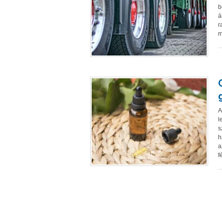
b
á
r
m
A
l
s
h
a
f