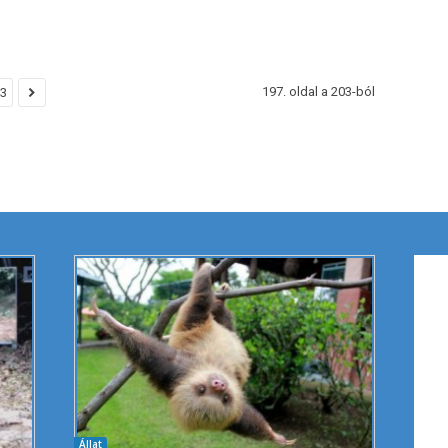
197. oldal a 203-ból
3
Állat