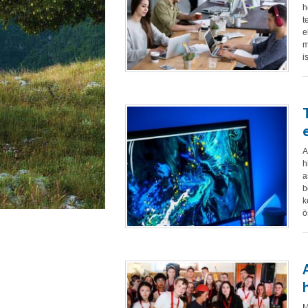
h
t
e
m
i
A
h
a
b
k
ö
M