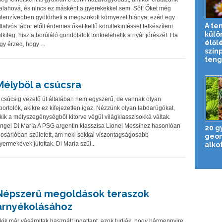
alahová, és nincs ez másként a gyerekekkel sem. Sőt! Őket még
ntenzívebben gyötörheti a megszokott környezet hiánya, ezért egy
A te
ttalvós tábor előtt érdemes őket kellő körültekintéssel felkészíteni
külö
elkileg, hisz a borúlátó gondolatok tönkretehetik a nyár jórészét. Ha
élől
gy érzed, hogy ...
szín
teng
Mélyből a csúcsra
 csúcsig vezető út általában nem egyszerű, de vannak olyan
portolók, akikre ez kifejezetten igaz. Nézzünk olyan labdarúgókat,
kik a mélyszegénységből kitörve végül világklasszisokká váltak.
ngel Di María A PSG argentin klasszisa Lionel Messihez hasonlóan
20 g
osárióban született, ám neki sokkal viszontagságosabb
geom
yermekévek jutottak. Di María szül...
alko
Népszerű megoldások teraszok
árnyékolásához
kik már vásároltak használt ingatlant, azok tudják, hogy bármennyire