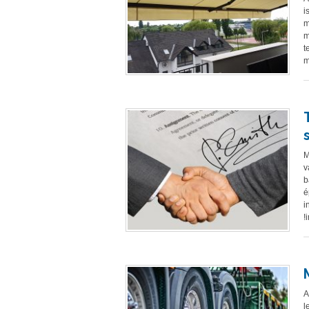
i
m
m
t
m
M
v
b
é
i
!
A
l