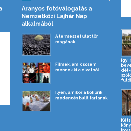
a
Aranyos fotóválogatás a
Nemzetközi Lajhár Nap
alkalmából
A természet utat tör
magának
Így i
Filmek, amik sosem
beve
mennek ki a divatból
dél-
szől
futók
Ilyen, amikor a kolibrik
medencés bulit tartanak
Kéts
köny
Íror