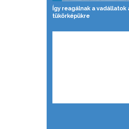
Így reagálnak a vadállatok 
tükörképükre