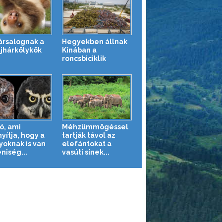
társalognak a
Hegyekben állnak
ajhárkölykök
Kínában a
roncsbiciklik
ó, ami
Méhzümmögéssel
yítja, hogy a
tartják távol az
yoknak is van
elefántokat a
niség...
vasúti sínek...