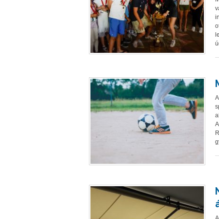
v
i
o
l
ú
A
s
a
A
R
g
A