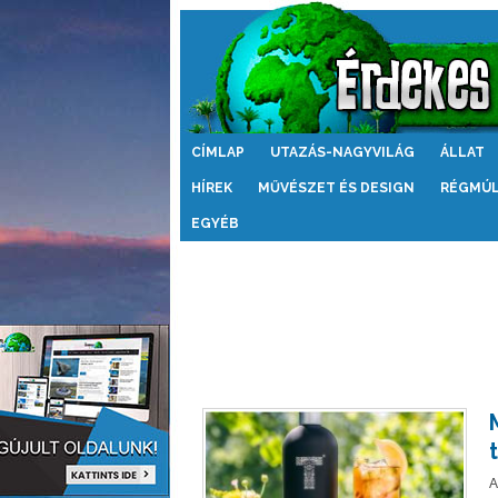
Érdekes
CÍMLAP
UTAZÁS-NAGYVILÁG
ÁLLAT
Világ
HÍREK
MŰVÉSZET ÉS DESIGN
RÉGMÚ
EGYÉB
A