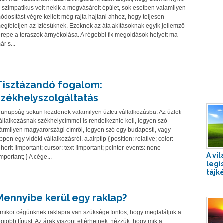
s szimpatikus volt nekik a megvásárolt épület, sok esetben valamilyen
ódosítást végre kellett még rajta hajtani ahhoz, hogy teljesen
egfeleljen az ízlésüknek. Ezeknek az átalakításoknak egyik jellemző
erepe a teraszok árnyékolása. A régebbi fix megoldások helyett ma
ár s...
Tisztázandó fogalom:
székhelyszolgáltatás
anapság sokan kezdenek valamilyen üzleti vállalkozásba. Az üzleti
állalkozásnak székhelycímmel is rendelkeznie kell, legyen szó
ármilyen magyarországi címről, legyen szó egy budapesti, vagy
ppen egy vidéki vállalkozásról. a.alrptip { position: relative; color:
nherit !important; cursor: text !important; pointer-events: none
A vil
important; } A cége...
legi
tájk
Mennyibe kerül egy raklap?
mikor cégünknek raklapra van szüksége fontos, hogy megtaláljuk a
egjobb típust. Az árak viszont eltérhetnek, nézzük, hogy mik a