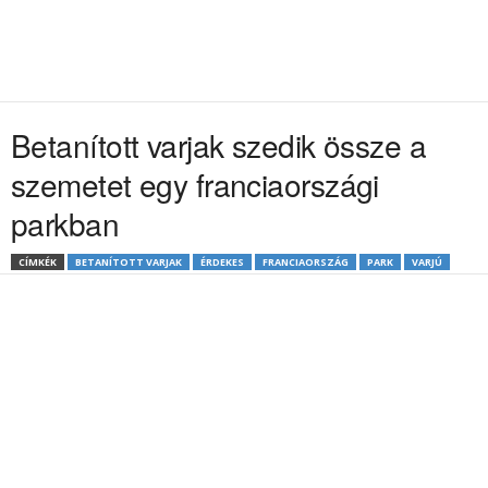
Betanított varjak szedik össze a
szemetet egy franciaországi
parkban
CÍMKÉK
BETANÍTOTT VARJAK
ÉRDEKES
FRANCIAORSZÁG
PARK
VARJÚ