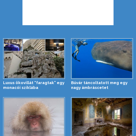
Luxus ökovillát “faragtak” egy
Búvár táncoltatott meg egy
monacói sziklába
nagy ámbráscetet