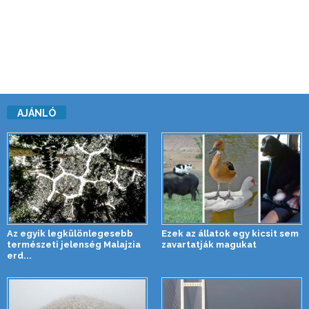
AJÁNLÓ
Az egyik legkülönlegesebb
Ezek az állatok egy kicsit sem
természeti jelenség Malajzia
zavartatják magukat
erd...