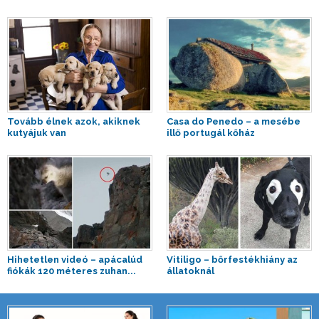
Tovább élnek azok, akiknek
Casa do Penedo – a mesébe
kutyájuk van
illő portugál kőház
Hihetetlen videó – apácalúd
Vitiligo – bőrfestékhiány az
fiókák 120 méteres zuhan...
állatoknál