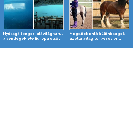
Nyüzsgő tengeri élővilág tárul
Megdöbbentő különbségek –
a vendégek elé Európa első ...
az állatvilág törpéi és ór...