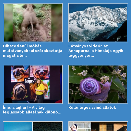
Hihetetlenül mókás
Látványos videón az
mutatványokkal szórakoztatja
Annapurna, a Himalája egyik
magát a le...
leggyönyör...
Íme, a lajhár! – A világ
Különleges színű állatok
leglassabb állatának különö...