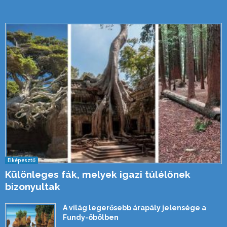
Elképesztő
Különleges fák, melyek igazi túlélőnek
bizonyultak
A világ legerősebb árapály jelensége a
Fundy-öbölben