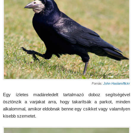
Forrás:
John Haslam/flickr
Egy ízletes madáreledelt tartalmazó doboz segítségével
ösztönzik a varjakat arra, hogy takarítsák a parkot, minden
alkalommal, amikor eldobnak benne egy csikket vagy valamilyen
kisebb szemetet.