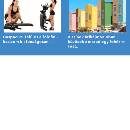
Haspad vs. felülés a földön –
A színek fizikája: valóban
hasizom biztonságosan ...
hűvösebb marad egy fehérre
fest...