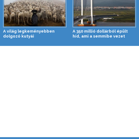
A világ legkeményebben
A 350 millió dollárból épült
dolgozó kutyái
híd, ami a semmibe vezet