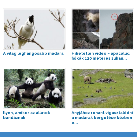
A világ leghangosabb madara
Hihetetlen videó – apácalúd
fiókák 120 méteres zuhan...
Ilyen, amikor az állatok
Anyjához rohant vigasztalódni
bandáznak
a madarak kergetése közben
e...