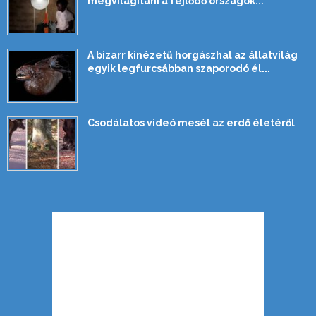
megvilágítani a fejlődő országok...
A bizarr kinézetű horgászhal az állatvilág
egyik legfurcsábban szaporodó él...
Csodálatos videó mesél az erdő életéről