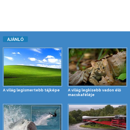
AJÁNLÓ
A világ legismertebb tájképe
A világ legkisebb vadon élő
macskaféléje