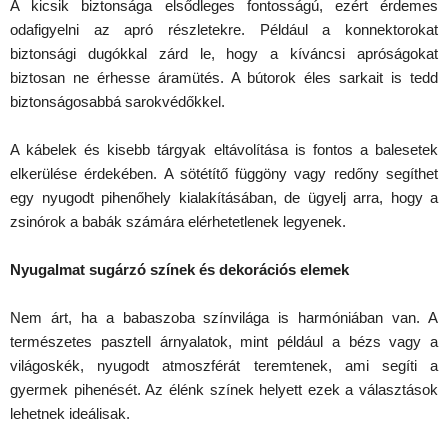
A kicsik biztonsága elsődleges fontosságú, ezért érdemes
odafigyelni az apró részletekre. Például a konnektorokat
biztonsági dugókkal zárd le, hogy a kíváncsi apróságokat
biztosan ne érhesse áramütés. A bútorok éles sarkait is tedd
biztonságosabbá sarokvédőkkel.
A kábelek és kisebb tárgyak eltávolítása is fontos a balesetek
elkerülése érdekében. A sötétítő függöny vagy redőny segíthet
egy nyugodt pihenőhely kialakításában, de ügyelj arra, hogy a
zsinórok a babák számára elérhetetlenek legyenek.
Nyugalmat sugárzó színek és dekorációs elemek
Nem árt, ha a babaszoba színvilága is harmóniában van. A
természetes pasztell árnyalatok, mint például a bézs vagy a
világoskék, nyugodt atmoszférát teremtenek, ami segíti a
gyermek pihenését. Az élénk színek helyett ezek a választások
lehetnek ideálisak.