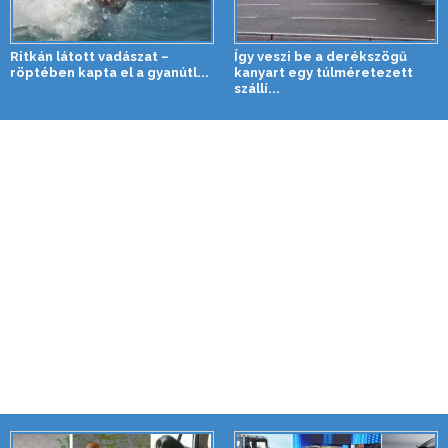
Ritkán látott vadászat –
Így veszi be a derékszögű
röptében kapta el a gyanútl...
kanyart egy túlméretezett
szállí...