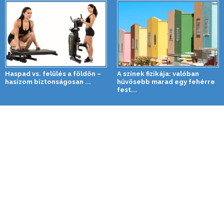
Haspad vs. felülés a földön –
A színek fizikája: valóban
hasizom biztonságosan ...
hűvösebb marad egy fehérre
fest...