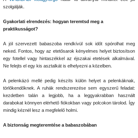
szolgálják.
Gyakorlati elrendezés: hogyan teremtsd meg a
praktikusságot?
A jól szervezett babaszoba rendkívül sok időt spórolhat meg
neked. Fontos, hogy az etetősarok kényelmes helyet biztosítson
egy fotellel vagy hintaszékkel az éjszakai etetések alkalmával.
Ne felejts el egy kis asztalkát is elhelyezni a közelben.
A pelenkázó mellé pedig készíts külön helyet a pelenkáknak,
törlőkendőknek. A ruhák rendszerezése sem egyszerű feladat:
kezdetben talán a legjobb, ha a leggyakrabban használt
darabokat könnyen elérhető fiókokban vagy polcokon tárolod. Így
mindig kéznél lesz a megfelelő holmi.
A biztonság megteremtése a babaszobában