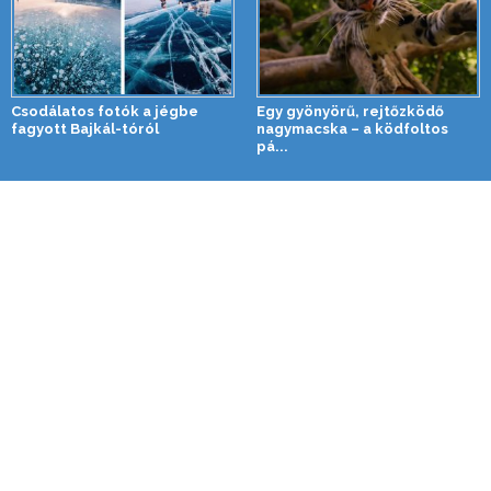
Csodálatos fotók a jégbe
Egy gyönyörű, rejtőzködő
fagyott Bajkál-tóról
nagymacska – a ködfoltos
pá...