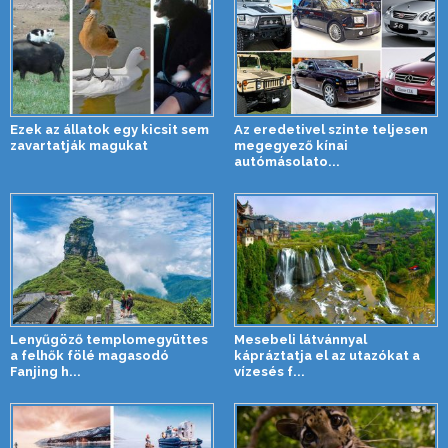
Ezek az állatok egy kicsit sem
Az eredetivel szinte teljesen
zavartatják magukat
megegyező kínai
autómásolato...
Lenyűgöző templomegyüttes
Mesebeli látvánnyal
a felhők fölé magasodó
kápráztatja el az utazókat a
Fanjing h...
vízesés f...