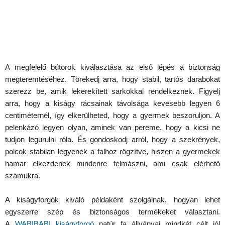
A megfelelő bútorok kiválasztása az első lépés a biztonság
megteremtéséhez. Törekedj arra, hogy stabil, tartós darabokat
szerezz be, amik lekerekített sarkokkal rendelkeznek. Figyelj
arra, hogy a kiságy rácsainak távolsága kevesebb legyen 6
centiméternél, így elkerülheted, hogy a gyermek beszoruljon. A
pelenkázó legyen olyan, aminek van pereme, hogy a kicsi ne
tudjon legurulni róla. És gondoskodj arról, hogy a szekrények,
polcok stabilan legyenek a falhoz rögzítve, hiszen a gyermekek
hamar elkezdenek mindenre felmászni, ami csak elérhető
számukra.
A kiságyforgók kiváló példaként szolgálnak, hogyan lehet
egyszerre szép és biztonságos termékeket választani.
A
WABIBABI kiságyforgó
natúr fa állványai mindkét célt jól