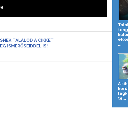
Talá
teng
külö
élől
SNEK TALÁLOD A CIKKET,
...
EG ISMERŐSEIDDEL IS!
A ki
kerül
legk
te...