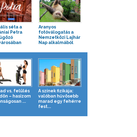
ális séta a
Aranyos
ániai Petra
fotóválogatás a
űgöző
Nemzetközi Lajhár
városában
Nap alkalmából
ad vs. felülés
A színek fizikája:
ldön – hasizom
valóban hűvösebb
nságosan ...
marad egy fehérre
fest...