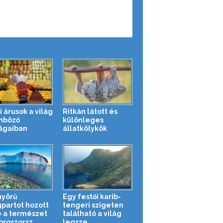
i árusok a világ
Ritkán látott és
nböző
különleges
ágaiban
állatkölykök
yörű
Egy festői karib-
partot hozott
tengeri szigeten
e a természet
található a világ
oroszorsz...
legsze...