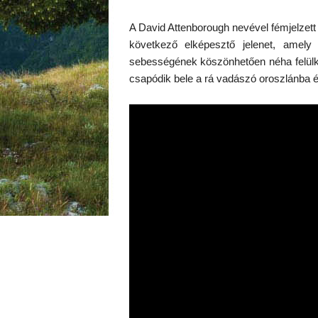
A David Attenborough nevével fémjelzett
következő elképesztő jelenet, amely
sebességének köszönhetően néha felülke
csapódik bele a rá vadászó oroszlánba é