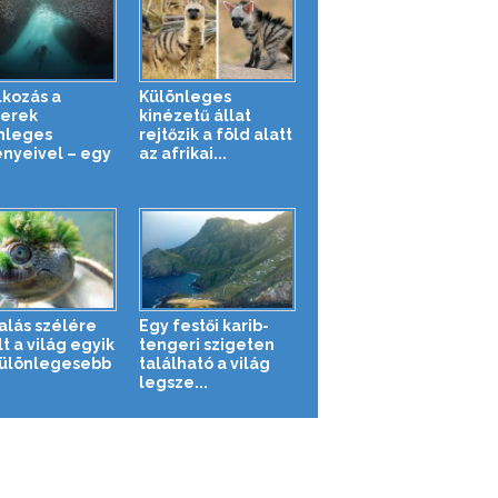
lkozás a
Különleges
erek
kinézetű állat
nleges
rejtőzik a föld alatt
ényeivel – egy
az afrikai...
halás szélére
Egy festői karib-
t a világ egyik
tengeri szigeten
ülönlegesebb
található a világ
legsze...