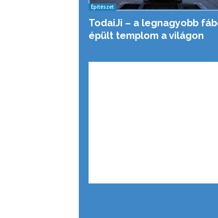
Építészet
TodaiJi – a legnagyobb fáb
épült templom a világon