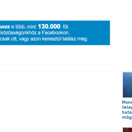
Mone
tele
hata
mög