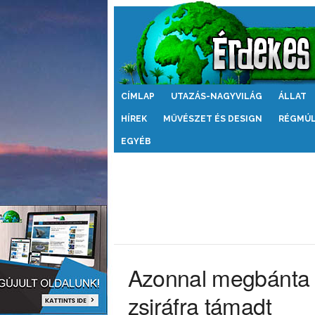
Érdekes
CÍMLAP
UTAZÁS-NAGYVILÁG
ÁLLAT
Világ
HÍREK
MŰVÉSZET ÉS DESIGN
RÉGMÚ
EGYÉB
Azonnal megbánta 
zsiráfra támadt