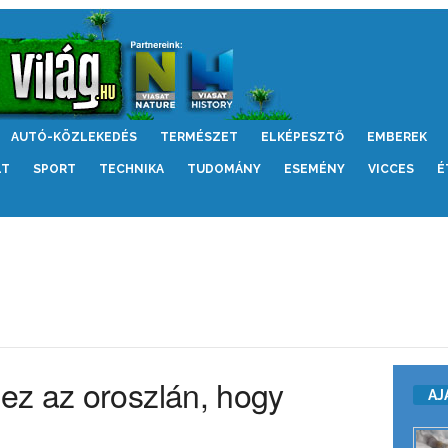
AUTÓ-KÖZLEKEDÉS
TERMÉSZET
ELKÉPESZTŐ
EMBEREK
LT
SPORT
TECHNIKA
TUDOMÁNY
ESEMÉNY
VICCES
É
ez az oroszlán, hogy
AJ