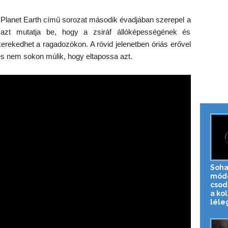
 Planet Earth című sorozat második évadjában szerepel a
 azt mutatja be, hogy a zsiráf állóképességének és
rekedhet a ragadozókon. A rövid jelenetben óriás erővel
s nem sokon múlik, hogy eltapossa azt.
Soha
mód
csod
a kol
léleg