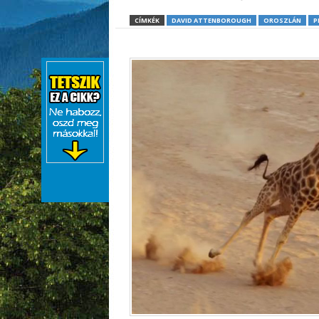
CÍMKÉK
DAVID ATTENBOROUGH
OROSZLÁN
P