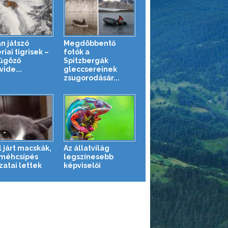
n játszó
Megdöbbentő
riai tigrisek –
fotók a
űgöző
Spitzbergák
ide...
gleccsereinek
zsugorodásár...
l járt macskák,
Az állatvilág
 méhcsípés
legszínesebb
zatai lettek
képviselői