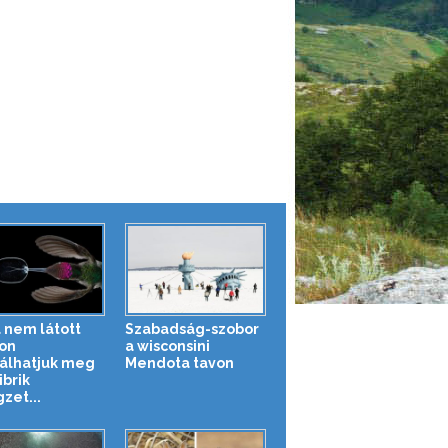
 nem látott
Szabadság-szobor
on
a wisconsini
álhatjuk meg
Mendota tavon
ibrik
zet...