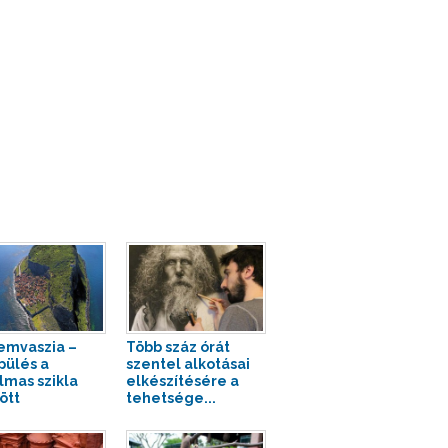
mvaszia –
Több száz órát
pülés a
szentel alkotásai
lmas szikla
elkészítésére a
ött
tehetsége...