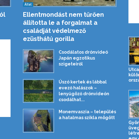
Állat
ól
Ellentmondást nem tűrően
állította le a forgalmat a
családját védelmező
ezüsthátú gorilla
Csodálatos drónvideó
Japán egzotikus
szigeteiről
Utca
külö
orsz
Úszó kertek és lábbal
evező halászok –
lenyűgöző drónvideón
csodálhat...
Monemvaszia – település
a hatalmas szikla mögött
Gyön
üveg
létr
egy 