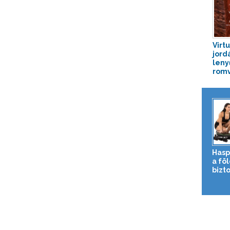
Virtu
jord
leny
rom
Hasp
a fö
bizto