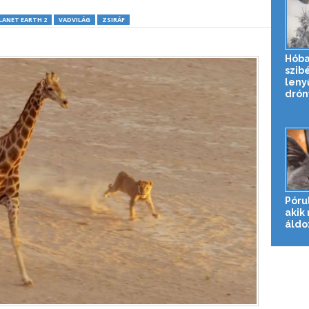
LANET EARTH 2
VADVILÁG
ZSIRÁF
Hóba
szibé
leny
drónv
Póru
akik
áldo