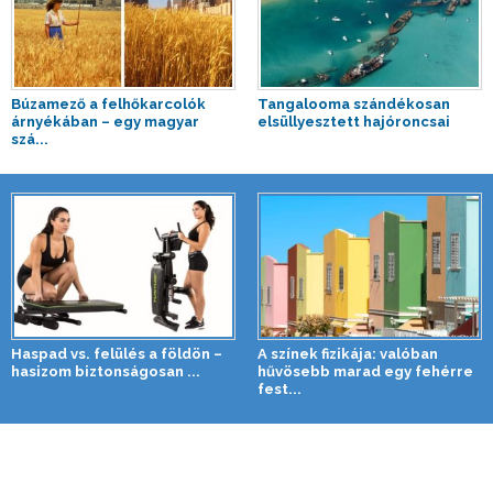
Búzamező a felhőkarcolók
Tangalooma szándékosan
árnyékában – egy magyar
elsüllyesztett hajóroncsai
szá...
Haspad vs. felülés a földön –
A színek fizikája: valóban
hasizom biztonságosan ...
hűvösebb marad egy fehérre
fest...