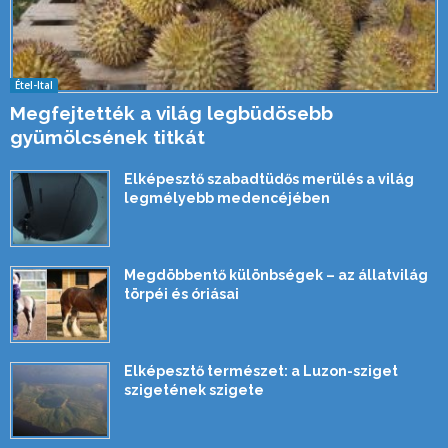
Étel-Ital
Megfejtették a világ legbüdösebb
gyümölcsének titkát
Elképesztő szabadtüdős merülés a világ
legmélyebb medencéjében
Megdöbbentő különbségek – az állatvilág
törpéi és óriásai
Elképesztő természet: a Luzon-sziget
szigetének szigete