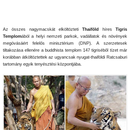
Az összes nagymacskát elköltözteti
Thaiföld
híres
Tigris
Templom
ából a helyi nemzeti parkok, vadállatok és növények
megóvásáért felelős minisztérium (DNP). A szerzetesek
tiltakozása ellenére a buddhista templom 147 tigriséből tízet már
korábban átköltöztettek az ugyancsak nyugat-thaiföldi Ratcsaburi
tartomány egyik tenyésztési központjába.