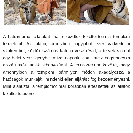
A hátramaradt állatokat már elkezdték kiköltöztetni a templom
területéről. Az akció, amelyben nagyjából ezer vadvédelmi
szakember, köztük számos katona vesz részt, a tervek szerint
egy hetet vesz igénybe, mivel naponta csak húsz nagymacska
elszállítását tudják lebonyolítani. A minisztérium közölte, hogy
amennyiben a templom bármilyen módon akadályozza a
hatóságok munkáját, mindenki ellen eljárást fog kezdeményezni.
Mint aláhúzta, a templomot már korábban értesítették az állatok
kiköltöztetéséről.