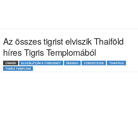
Az összes tigrist elviszik Thaiföld
híres Tigris Templomából
CÍMKÉK
ELSZÁLLÍTJÁK A TIGRISEKET
ÉRDEKES
SZERZETESEK
THAIFÖLD
TIGRIS TEMPLOM