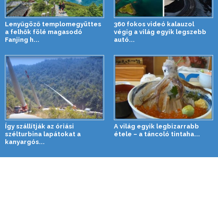
Lenyűgöző templomegyüttes
360 fokos videó kalauzol
a felhők fölé magasodó
végig a világ egyik legszebb
Fanjing h...
autó...
Így szállítják az óriási
A világ egyik legbizarrabb
szélturbina lapátokat a
étele – a táncoló tintaha...
kanyargós...