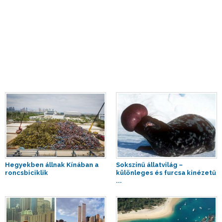
Hegyekben állnak Kínában a
Sokszínű állatvilág –
roncsbiciklik
különleges és furcsa kinézetű
...