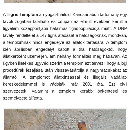
A
Tigris Templom
a nyugat-thaiföldi Kancsanaburi tartomány egy
távoli zugában található és csupán az elmúlt években került a
figyelem középpontjába hatalmas tigrispopulációja miatt. A DNP
tavaly rendelte el a 147 tigris átadását a hatóságoknak, mondván,
a templomnak nincs engedélye az állatok tartására. A templom
idén áprilisban engedélyt kapott a thai hatóságoktól, hogy
állatkertként üzemeljen, ám néhány formalitás még hátravan. Az
ügyben illetékes ügyvéd szerint a templom azt tervezi, hogy a jogi
procedúrák lezajlása után visszavásárolja a nagymacskákat az
államtól. A templomot állatkínzással és illegális vadállat-
kereskedelemmel is vádolták már 2001 óta. Ezt civil
szervezetek, valamint a templom korábbi önkéntesei és
személyzete állította.