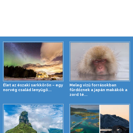
Élet az északi sarkkörön – egy
Meleg vizű forrásokban
norvég család lenyűgö...
fürdőznek a japán makákók a
zord té...