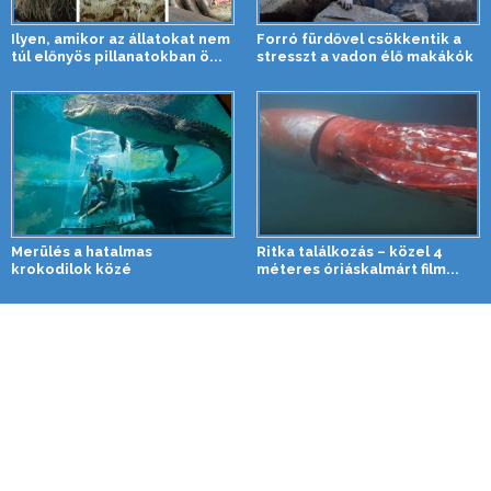
Ilyen, amikor az állatokat nem
Forró fürdővel csökkentik a
túl előnyös pillanatokban ö...
stresszt a vadon élő makákók
Merülés a hatalmas
Ritka találkozás – közel 4
krokodilok közé
méteres óriáskalmárt film...