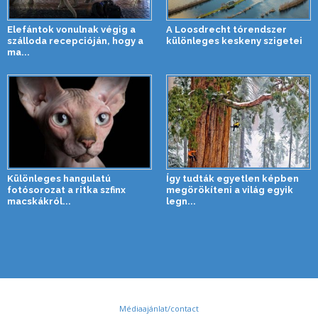
Elefántok vonulnak végig a
A Loosdrecht tórendszer
szálloda recepcióján, hogy a
különleges keskeny szigetei
ma...
Különleges hangulatú
Így tudták egyetlen képben
fotósorozat a ritka szfinx
megörökíteni a világ egyik
macskákról...
legn...
Médiaajánlat/contact