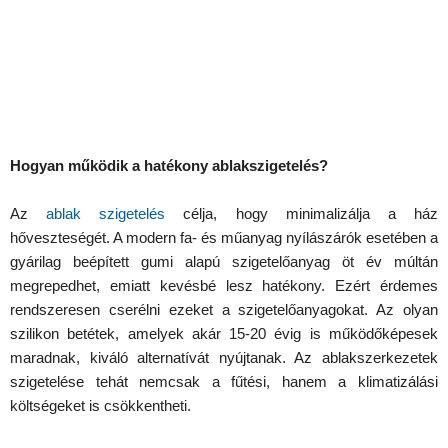
Hogyan működik a hatékony ablakszigetelés?
Az
ablak szigetelés
célja, hogy minimalizálja a ház
hőveszteségét. A modern fa- és műanyag nyílászárók esetében a
gyárilag beépített gumi alapú szigetelőanyag öt év múltán
megrepedhet, emiatt kevésbé lesz hatékony. Ezért érdemes
rendszeresen cserélni ezeket a szigetelőanyagokat. Az olyan
szilikon betétek, amelyek akár 15-20 évig is működőképesek
maradnak, kiváló alternatívát nyújtanak. Az ablakszerkezetek
szigetelése tehát nemcsak a fűtési, hanem a klimatizálási
költségeket is csökkentheti.