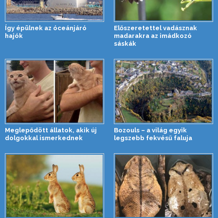
Így épülnek az óceánjáró
Előszeretettel vadásznak
hajók
madarakra az imádkozó
sáskák
Meglepődött állatok, akik új
Bozouls – a világ egyik
dolgokkal ismerkednek
legszebb fekvésű faluja