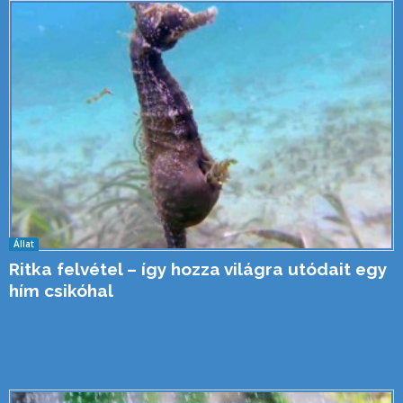
Állat
Ritka felvétel – így hozza világra utódait egy
hím csikóhal