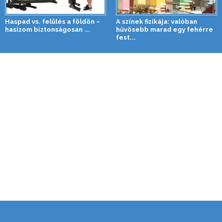
Haspad vs. felülés a földön –
A színek fizikája: valóban
hasizom biztonságosan ...
hűvösebb marad egy fehérre
fest...