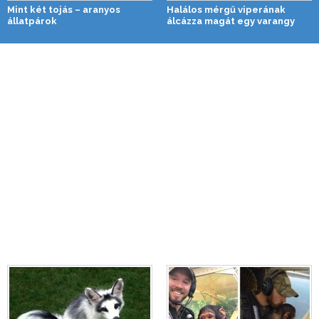
Mint két tojás – aranyos
Halálos mérgű viperának
állatpárok
álcázza magát egy varangy