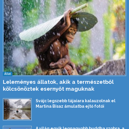
Állat
Leleményes állatok, akik a természetből
kölcsönöztek esernyőt maguknak
Svájc legszebb tájaiara kalauzolnak el
Martina Bisaz ámulatba ejtő fotói
A világ egyik legnagyobb buddha szobra, a