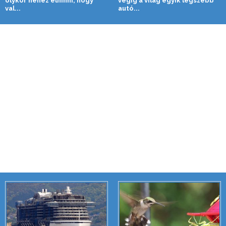
olykor nehéz elhinni, hogy
végig a világ egyik legszebb
val...
autó...