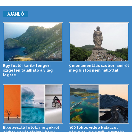
AJÁNLÓ
Egy festői karib-tengeri
5 monumentális szobor, amiről
szigeten található a világ
még biztos nem hallottál
legsze...
Elképesztő fotók, melyekről
360 fokos videó kalauzol