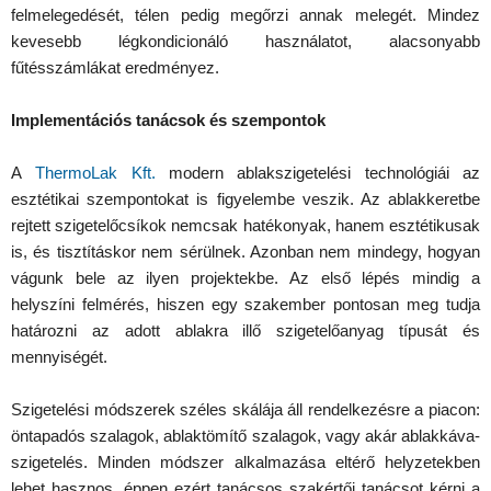
felmelegedését, télen pedig megőrzi annak melegét. Mindez
kevesebb légkondicionáló használatot, alacsonyabb
fűtésszámlákat eredményez.
Implementációs tanácsok és szempontok
A
ThermoLak Kft.
modern ablakszigetelési technológiái az
esztétikai szempontokat is figyelembe veszik. Az ablakkeretbe
rejtett szigetelőcsíkok nemcsak hatékonyak, hanem esztétikusak
is, és tisztításkor nem sérülnek. Azonban nem mindegy, hogyan
vágunk bele az ilyen projektekbe. Az első lépés mindig a
helyszíni felmérés, hiszen egy szakember pontosan meg tudja
határozni az adott ablakra illő szigetelőanyag típusát és
mennyiségét.
Szigetelési módszerek széles skálája áll rendelkezésre a piacon:
öntapadós szalagok, ablaktömítő szalagok, vagy akár ablakkáva-
szigetelés. Minden módszer alkalmazása eltérő helyzetekben
lehet hasznos, éppen ezért tanácsos szakértői tanácsot kérni a