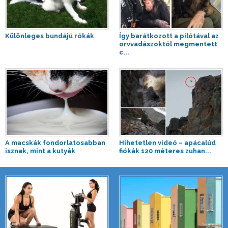
Különleges bundájú rókák
Így barátkozott a pilótával az
orvvadászoktól megmentett
c...
A macskák fondorlatosabban
Hihetetlen videó – apácalúd
isznak, mint a kutyák
fiókák 120 méteres zuhan...