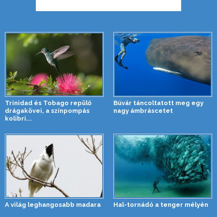
Trinidad és Tobago repülő
Búvár táncoltatott meg egy
drágakövei, a színpompás
nagy ámbráscetet
kolibri...
A világ leghangosabb madara
Hal-tornádó a tenger mélyén