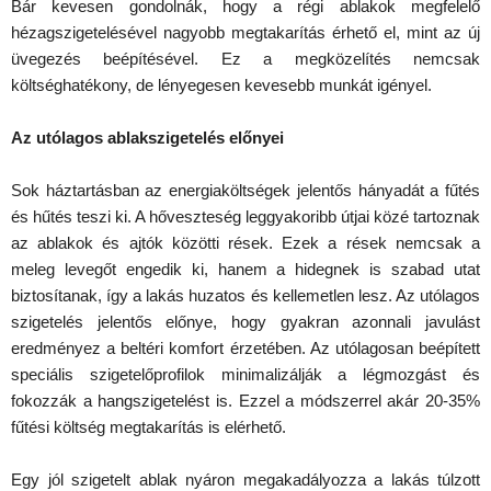
Bár kevesen gondolnák, hogy a régi ablakok megfelelő
hézagszigetelésével nagyobb megtakarítás érhető el, mint az új
üvegezés beépítésével. Ez a megközelítés nemcsak
költséghatékony, de lényegesen kevesebb munkát igényel.
Az utólagos ablakszigetelés előnyei
Sok háztartásban az energiaköltségek jelentős hányadát a fűtés
és hűtés teszi ki. A hőveszteség leggyakoribb útjai közé tartoznak
az ablakok és ajtók közötti rések. Ezek a rések nemcsak a
meleg levegőt engedik ki, hanem a hidegnek is szabad utat
biztosítanak, így a lakás huzatos és kellemetlen lesz. Az utólagos
szigetelés jelentős előnye, hogy gyakran azonnali javulást
eredményez a beltéri komfort érzetében. Az utólagosan beépített
speciális szigetelőprofilok minimalizálják a légmozgást és
fokozzák a hangszigetelést is. Ezzel a módszerrel akár 20-35%
fűtési költség megtakarítás is elérhető.
Egy jól szigetelt ablak nyáron megakadályozza a lakás túlzott