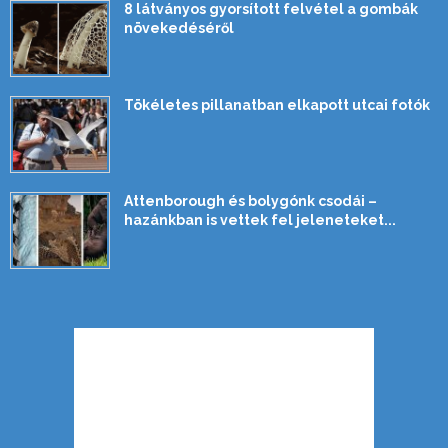
8 látványos gyorsított felvétel a gombák
növekedéséről
Tökéletes pillanatban elkapott utcai fotók
Attenborough és bolygónk csodái –
hazánkban is vettek fel jeleneteket...