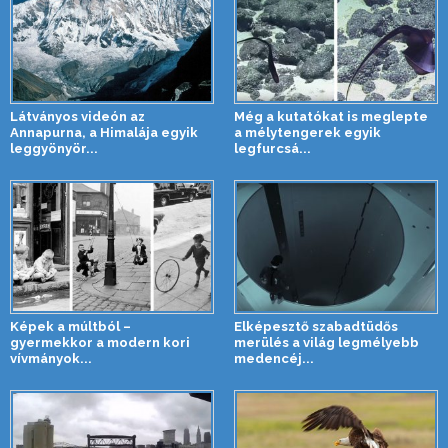
Látványos videón az
Még a kutatókat is meglepte
Annapurna, a Himalája egyik
a mélytengerek egyik
leggyönyör...
legfurcsá...
Képek a múltból –
Elképesztő szabadtüdős
gyermekkor a modern kori
merülés a világ legmélyebb
vívmányok...
medencéj...