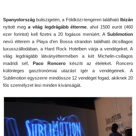
Spanyolország
buliszigetén, a Földközi-tengeren található
Ibizán
nyitott meg
a világ legdrágább étterme
, ahol 1500 eurót (460
ezer forintot) kell fizetni a 20 fogásos menüért. A
Sublimotion
nevű étterem a Playa d’en Bossa strandon található ötcsillagos
luxusszállodában, a Hard Rock Hotelben várja a vendégeket. A
világ legdrágább látványéttermében a két Michelin-csillagos
madridi séf,
Paco Roncero
készíti az ételeket. Roncero
különleges gasztronómiai utazást ígér a vendégeinek. A
Sublimotion egyszerre mindössze 12 vendéget fogad, akiknek 20
fős személyzet lesi minden kívánságát.