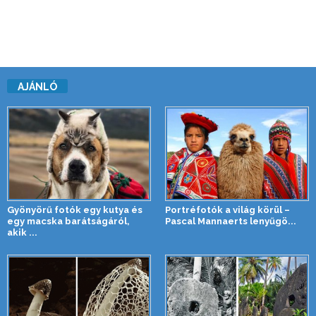
AJÁNLÓ
Gyönyörű fotók egy kutya és
Portréfotók a világ körül –
egy macska barátságáról,
Pascal Mannaerts lenyűgö...
akik ...