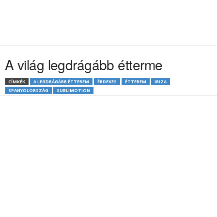
A világ legdrágább étterme
CÍMKÉK
A LEGDRÁGÁBB ÉTTEREM
ÉRDEKES
ÉTTEREM
IBIZA
SPANYOLORSZÁG
SUBLIMOTION