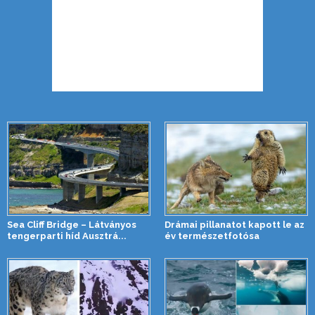
Sea Cliff Bridge – Látványos
Drámai pillanatot kapott le az
tengerparti híd Ausztrá...
év természetfotósa