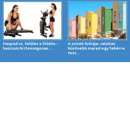
Haspad vs. felülés a földön –
A színek fizikája: valóban
hasizom biztonságosan ...
hűvösebb marad egy fehérre
fest...