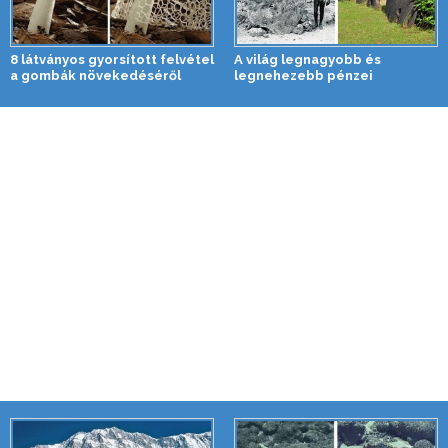
8 látványos gyorsított felvétel
A világ legnagyobb és
a gombák növekedéséről
legnehezebb pénzei