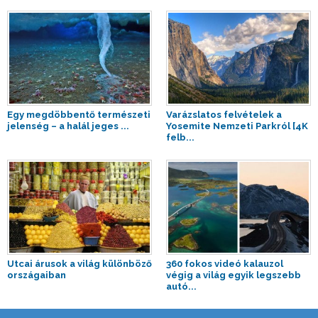
Egy megdöbbentő természeti
Varázslatos felvételek a
jelenség – a halál jeges ...
Yosemite Nemzeti Parkról [4K
felb...
Utcai árusok a világ különböző
360 fokos videó kalauzol
országaiban
végig a világ egyik legszebb
autó...