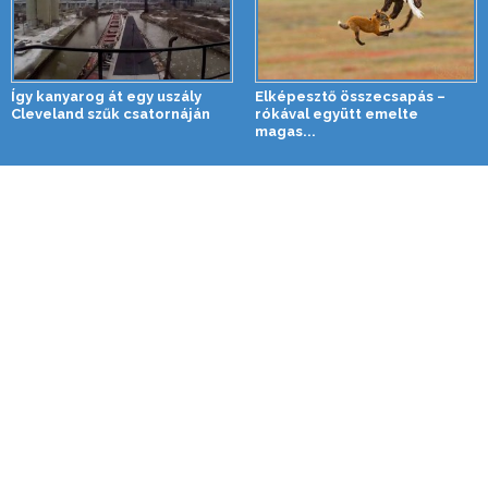
Így kanyarog át egy uszály
Elképesztő összecsapás –
Cleveland szűk csatornáján
rókával együtt emelte
magas...