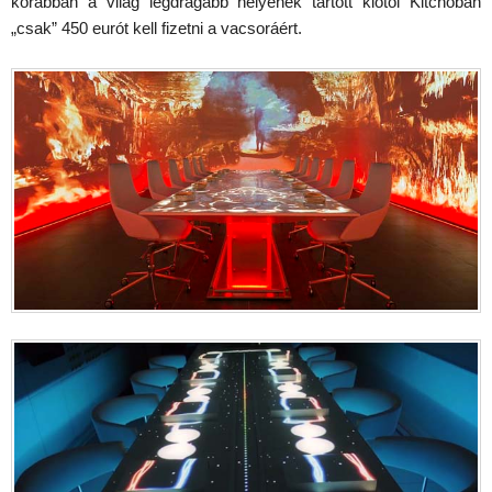
korábban a világ legdrágább helyének tartott kiotói Kitchóban
„csak” 450 eurót kell fizetni a vacsoráért.