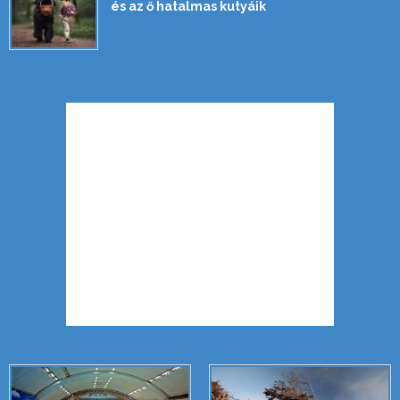
és az ő hatalmas kutyáik