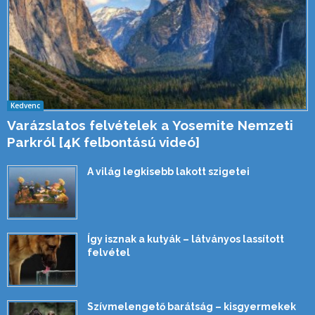
Kedvenc
Varázslatos felvételek a Yosemite Nemzeti
Parkról [4K felbontású videó]
A világ legkisebb lakott szigetei
Így isznak a kutyák – látványos lassított
felvétel
Szívmelengető barátság – kisgyermekek