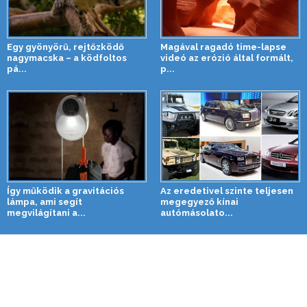
Egy gyönyörű, rejtőzködő
Magával ragadó time-lapse
nagymacska – a ködfoltos
videó az erózió által formált,
pá...
p...
Így működik a gravitációs
Az eredetivel szinte teljesen
lámpa, ami segít
megegyező kínai
megvilágítani a...
autómásolato...