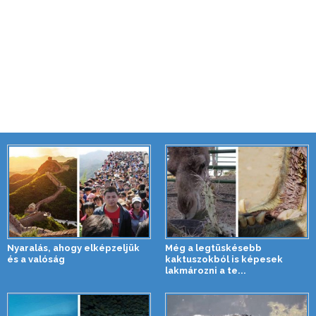
Nyaralás, ahogy elképzeljük
Még a legtüskésebb
és a valóság
kaktuszokból is képesek
lakmározni a te...