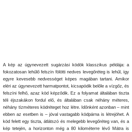
A kép az úgynevezett sugárzási ködök klasszikus példája: a
fokozatosan lehűlő felszín fölötti nedves levegőréteg is lehűl, így
egyre kevesebb nedvességet képes magában tartani. Amikor
eléri az úgynevezett harmatpontot, kicsapódik belőle a vízgőz, és
felszíni felhő, azaz köd képződik. Ez a folyamat általában tiszta
téli éjszakákon fordul elő, és általában csak néhány méteres,
néhány tízméteres ködréteget hoz létre. Időnként azonban – mint
ebben az esetben is – jóval vastagabb ködpárna is létrejöhet. A
köd felett egy tiszta, átlátszó és melegebb levegőréteg van, és a
kép tetején, a horizonton még a 80 kilométerre lévő Mátra is