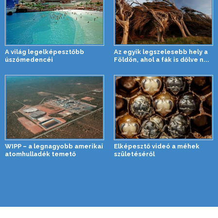
A világ legelképesztőbb
Az egyik legszelesebb hely a
úszómedencéi
Földön, ahol a fák is dőlve n...
WIPP – a legnagyobb amerikai
Elképesztő videó a méhek
atomhulladék temető
születéséről