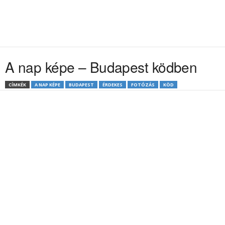
A nap képe – Budapest ködben
CÍMKÉK
A NAP KÉPE
BUDAPEST
ÉRDEKES
FOTÓZÁS
KÖD