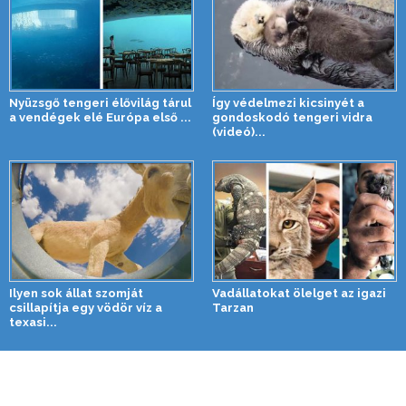
Nyüzsgő tengeri élővilág tárul
Így védelmezi kicsinyét a
a vendégek elé Európa első ...
gondoskodó tengeri vidra
(videó)...
Ilyen sok állat szomját
Vadállatokat ölelget az igazi
csillapítja egy vödör víz a
Tarzan
texasi...