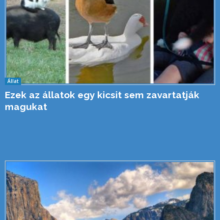
Állat
Ezek az állatok egy kicsit sem zavartatják
magukat