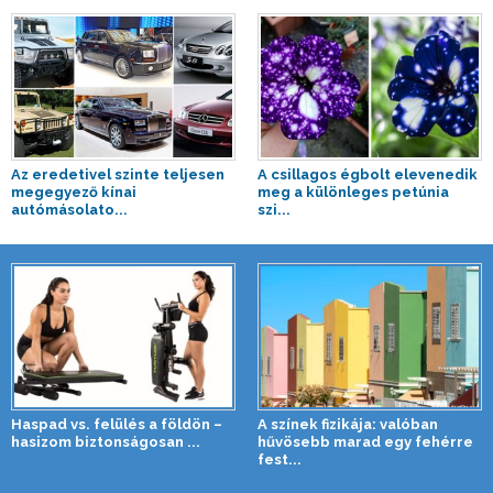
Az eredetivel szinte teljesen
A csillagos égbolt elevenedik
megegyező kínai
meg a különleges petúnia
autómásolato...
szi...
Haspad vs. felülés a földön –
A színek fizikája: valóban
hasizom biztonságosan ...
hűvösebb marad egy fehérre
fest...