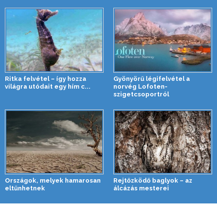
Ritka felvétel – így hozza
Gyönyörű légifelvétel a
világra utódait egy hím c...
norvég Lofoten-
szigetcsoportról
Országok, melyek hamarosan
Rejtőzködő baglyok – az
eltűnhetnek
álcázás mesterei