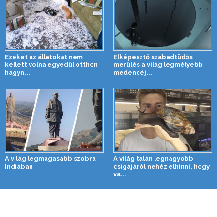
Ezeket az állatokat nem
Elképesztő szabadtüdős
kellett volna egyedül otthon
merülés a világ legmélyebb
hagyn...
medencéj...
A világ legmagasabb szobra
A világ talán legnagyobb
Indiában
csigájáról nehéz elhinni, hogy
va...