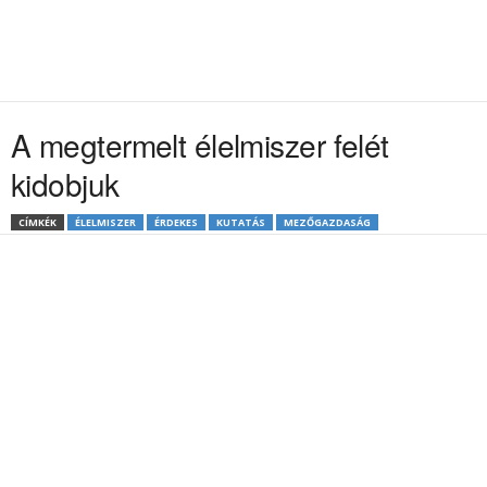
A megtermelt élelmiszer felét
kidobjuk
CÍMKÉK
ÉLELMISZER
ÉRDEKES
KUTATÁS
MEZŐGAZDASÁG