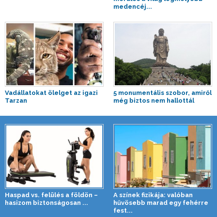
medencéj...
Vadállatokat ölelget az igazi
5 monumentális szobor, amiről
Tarzan
még biztos nem hallottál
Haspad vs. felülés a földön –
A színek fizikája: valóban
hasizom biztonságosan ...
hűvösebb marad egy fehérre
fest...