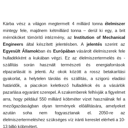
Kárba vész a világon megtermelt 4 milliárd tonna
élelmiszer
mintegy fele, majdnem kétmilliárd tonna – derül ki egy, a brit
mérnököket tömörítő intézmény, az
Institution of Mechanical
Engineers
által készített jelentésben. A
jelentés
szerint az
Egyesült Államok
ban és
Európában
vásárolt élelmiszerek fele
hulladékként a kukában végzi. Ez az élelmiszertermelés és -
szállítás során használt természeti és energiaforrások
elpazarlását is jelenti. Az okok között a rossz betakarítási
gyakorlat, a helytelen tárolás és szállítás, a szigorú eladási
határidők, a piacokon keletkező hulladékok és a vásárlók
pazarlása egyaránt szerepel. A szakemberek felhívják a figyelmet
arra, hogy például 550 milliárd köbméter vizet használnak fel a
mezőgazdaságban olyan termények előállítására, amelyeket
azután soha nem fogyasztanak el. 2050-re az
élelmiszertermeléshez szükséges víz iránti kereslet elérheti a 10-
13 billió köbmétert.