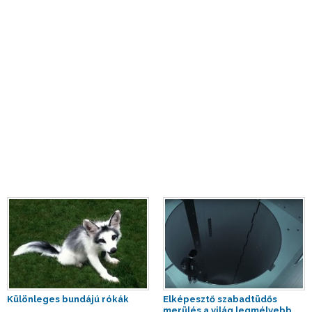
Különleges bundájú rókák
Elképesztő szabadtüdős
merülés a világ legmélyebb