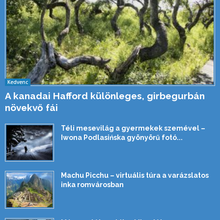
Kedvenc
A kanadai Hafford különleges, girbegurbán
növekvő fái
Téli mesevilág a gyermekek szemével –
Iwona Podlasińska gyönyörű fotó...
Machu Picchu – virtuális túra a varázslatos
inka romvárosban