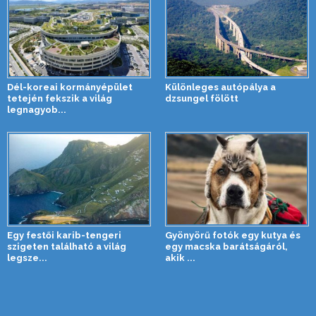
Dél-koreai kormányépület
Különleges autópálya a
tetején fekszik a világ
dzsungel fölött
legnagyob...
Egy festői karib-tengeri
Gyönyörű fotók egy kutya és
szigeten található a világ
egy macska barátságáról,
legsze...
akik ...