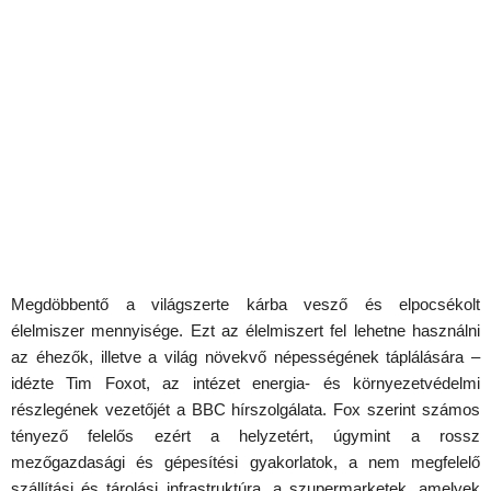
Megdöbbentő a világszerte kárba vesző és elpocsékolt
élelmiszer mennyisége. Ezt az élelmiszert fel lehetne használni
az éhezők, illetve a világ növekvő népességének táplálására –
idézte Tim Foxot, az intézet energia- és környezetvédelmi
részlegének vezetőjét a BBC hírszolgálata. Fox szerint számos
tényező felelős ezért a helyzetért, úgymint a rossz
mezőgazdasági és gépesítési gyakorlatok, a nem megfelelő
szállítási és tárolási infrastruktúra, a szupermarketek, amelyek