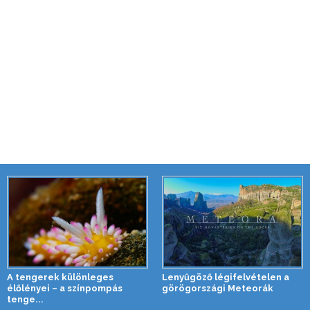
A tengerek különleges
Lenyűgöző légifelvételen a
élőlényei – a színpompás
görögországi Meteorák
tenge...