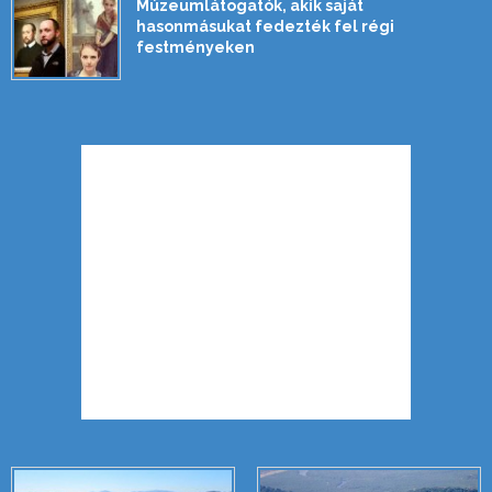
Múzeumlátogatók, akik saját
hasonmásukat fedezték fel régi
festményeken