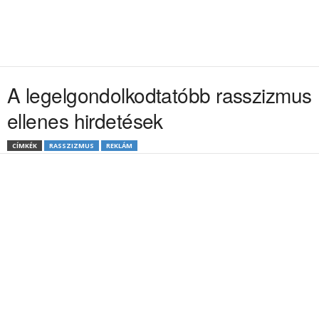
A legelgondolkodtatóbb rasszizmus
ellenes hirdetések
CÍMKÉK
RASSZIZMUS
REKLÁM