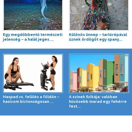
Egy megdöbbentő természeti
Különös ünnep – tarlórépával
jelenség – a halál jeges ...
űznek ördögöt egy spany...
Haspad vs. felülés a földön –
A színek fizikája: valóban
hasizom biztonságosan ...
hűvösebb marad egy fehérre
fest...