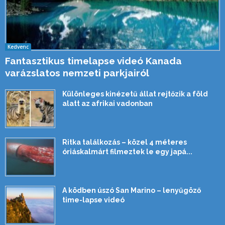
Kedvenc
Fantasztikus timelapse videó Kanada
varázslatos nemzeti parkjairól
Különleges kinézetű állat rejtőzik a föld
alatt az afrikai vadonban
Ritka találkozás – közel 4 méteres
óriáskalmárt filmeztek le egy japá...
A ködben úszó San Marino – lenyűgöző
time-lapse videó