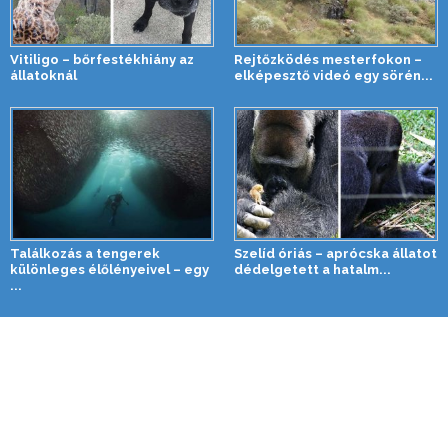
Vitiligo – bőrfestékhiány az
Rejtőzködés mesterfokon –
állatoknál
elképesztő videó egy sörén...
Találkozás a tengerek
Szelíd óriás – aprócska állatot
különleges élőlényeivel – egy
dédelgetett a hatalm...
...