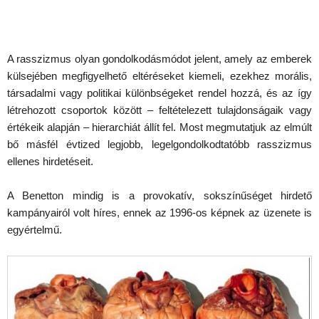
A rasszizmus olyan gondolkodásmódot jelent, amely az emberek
külsejében megfigyelhető eltéréseket kiemeli, ezekhez morális,
társadalmi vagy politikai különbségeket rendel hozzá, és az így
létrehozott csoportok között – feltételezett tulajdonságaik vagy
értékeik alapján – hierarchiát állít fel. Most megmutatjuk az elmúlt
bő másfél évtized legjobb, legelgondolkodtatóbb rasszizmus
ellenes hirdetéseit.
A Benetton mindig is a provokatív, sokszínűséget hirdető
kampányairól volt híres, ennek az 1996-os képnek az üzenete is
egyértelmű.