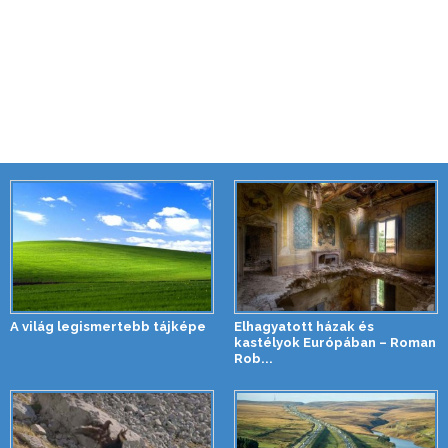
A világ legismertebb tájképe
Elhagyatott házak és
kastélyok Európában – Roman
Rob...