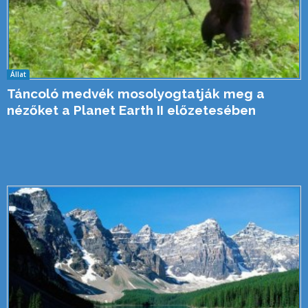
Állat
Táncoló medvék mosolyogtatják meg a
nézőket a Planet Earth II előzetesében