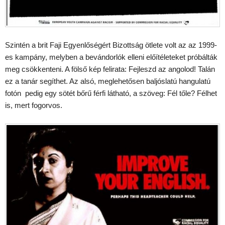
Szintén a brit Faji Egyenlőségért Bizottság ötlete volt az az 1999-
es kampány, melyben a bevándorlók elleni előítéleteket próbálták
meg csökkenteni. A fölső kép felirata: Fejleszd az angolod! Talán
ez a tanár segíthet. Az alsó, meglehetősen baljóslatú hangulatú
fotón pedig egy sötét bőrű férfi látható, a szöveg: Fél tőle? Félhet
is, mert fogorvos.