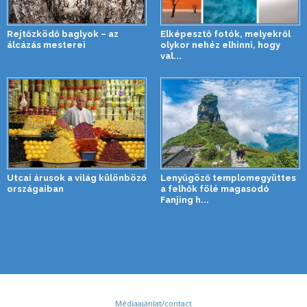
Rejtőzködő baglyok – az
Elképesztő fotók, melyekről
álcázás mesterei
olykor nehéz elhinni, hogy
val...
Utcai árusok a világ különböző
Lenyűgöző templomegyüttes
országaiban
a felhők fölé magasodó
Fanjing h...
Médiaajánlat/contact