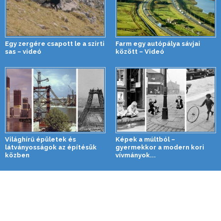
Egy zergére csapott le a szirti
Farm egy autópálya sávjai
sas – videó
között – Videó
Világhírű épületek és
Képek a múltból –
látványosságok az építésük
gyermekkor a modern kori
közben
vívmányok...