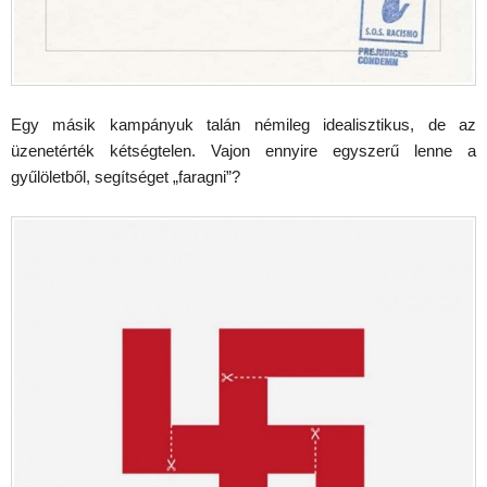
Egy másik kampányuk talán némileg idealisztikus, de az
üzenetérték kétségtelen. Vajon ennyire egyszerű lenne a
gyűlöletből, segítséget „faragni”?