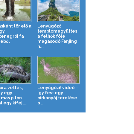
sként tör elő a
Lenyűgöző
egy
templomegyüttes
enegrói fa
a felhők fölé
séből
magasodó Fanjing
h...
óra vették,
Lenyűgöző videó –
y egy
így fest egy
lmas piton
birkanyáj terelése
l egy kifejl...
a ...