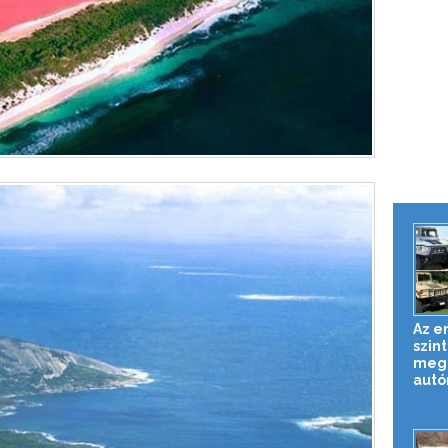
Az e
szin
mege
autó