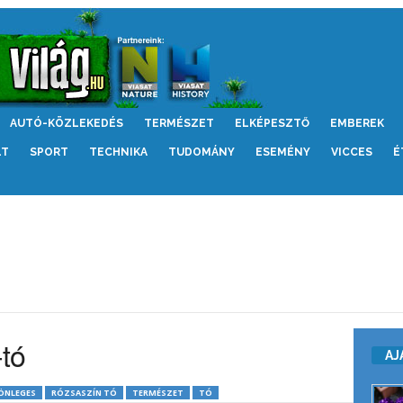
AUTÓ-KÖZLEKEDÉS
TERMÉSZET
ELKÉPESZTŐ
EMBEREK
LT
SPORT
TECHNIKA
TUDOMÁNY
ESEMÉNY
VICCES
É
-tó
AJ
ÖNLEGES
RÓZSASZÍN TÓ
TERMÉSZET
TÓ