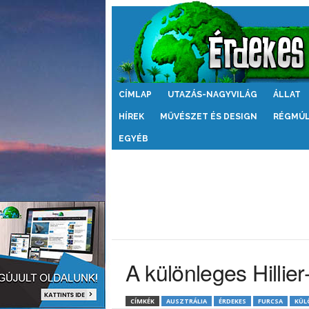
Érdekes
CÍMLAP
UTAZÁS-NAGYVILÁG
ÁLLAT
Világ
HÍREK
MŰVÉSZET ÉS DESIGN
RÉGMÚ
EGYÉB
A különleges Hillier
CÍMKÉK
AUSZTRÁLIA
ÉRDEKES
FURCSA
KÜL