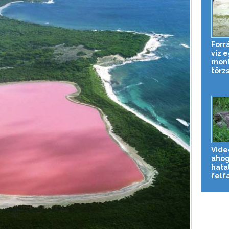
Forrá
víz 
mont
törz
Vide
ahog
hata
felfa