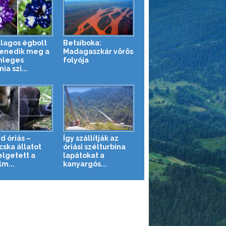
illagos égbolt
Betsiboka:
enedik meg a
Madagaszkár vörös
nleges
folyója
ia szi...
d óriás –
Így szállítják az
cska állatot
óriási szélturbina
lgetett a
lapátokat a
lm...
kanyargós...