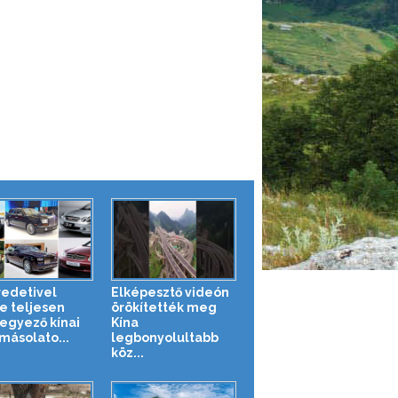
redetivel
Elképesztő videón
te teljesen
örökítették meg
gyező kínai
Kína
másolato...
legbonyolultabb
köz...