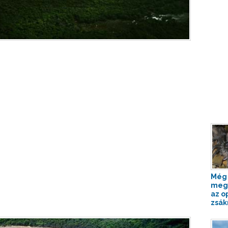
Még 
meg
az o
zsák