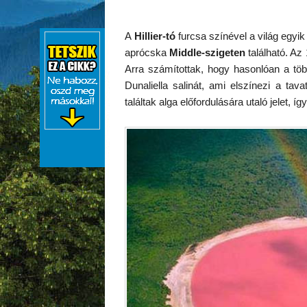
A
Hillier-tó
furcsa színével a világ egyi
aprócska
Middle-szigeten
található. A
Arra számítottak, hogy hasonlóan a több
Dunaliella salinát, ami elszínezi a tav
találtak alga előfordulására utaló jelet, í