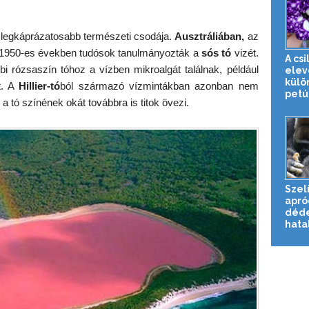
k legkáprázatosabb természeti csodája.
Ausztráliában,
az
z 1950-es években tudósok tanulmányozták a
sós tó
vizét.
A cs
i rózsaszín tóhoz a vízben mikroalgát találnak, például
elev
külö
at. A
Hillier-tó
ból származó vízmintákban azonban nem
petún
gy a tó színének okát továbbra is titok övezi.
Szelí
apró
déde
hata