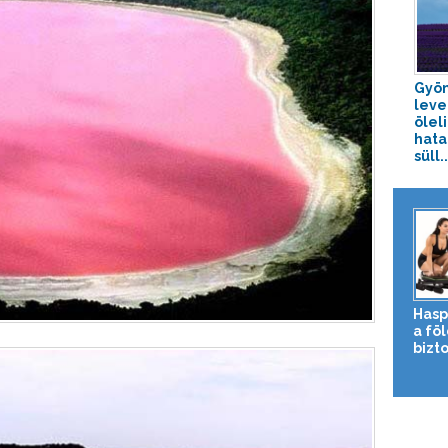
Gyön
lev
ölel
hata
süll..
Hasp
a fö
bizto