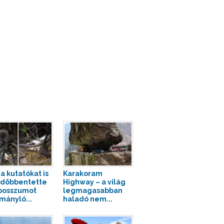
a kutatókat is
Karakoram
döbbentette
Highway – a világ
posszumot
legmagasabban
mányló...
haladó nem...