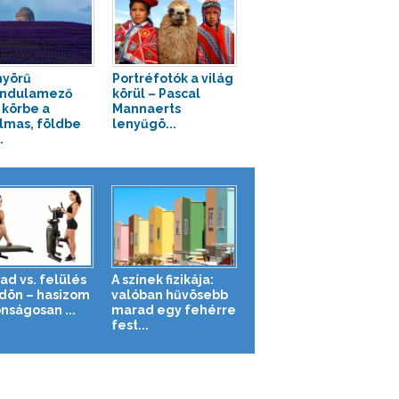
yörű
Portréfotók a világ
endulamező
körül – Pascal
i körbe a
Mannaerts
lmas, földbe
lenyűgö...
.
ad vs. felülés
A színek fizikája:
ldön – hasizom
valóban hűvösebb
nságosan ...
marad egy fehérre
fest...