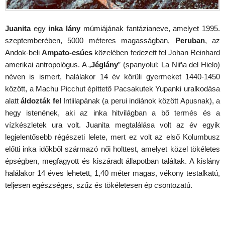
Juanita
egy
inka lány
múmiájának fantázianeve, amelyet 1995.
szeptemberében, 5000 méteres magasságban,
Peruban
, az
Andok-beli
Ampato-csúcs
közelében fedezett fel Johan Reinhard
amerikai antropológus. A „
Jéglány
” (spanyolul: La Niña del Hielo)
néven is ismert, halálakor 14 év körüli gyermeket 1440-1450
között, a Machu Picchut építtető Pacsakutek Yupanki uralkodása
alatt
áldozták fel
Intiilapának (a perui indiánok között Apusnak), a
hegy istenének, aki az inka hitvilágban a bő termés és a
vízkészletek ura volt. Juanita megtalálása volt az év egyik
legjelentősebb régészeti lelete, mert ez volt az első Kolumbusz
előtti inka időkből származó női holttest, amelyet közel tökéletes
épségben, megfagyott és kiszáradt állapotban találtak. A kislány
halálakor 14 éves lehetett, 1,40 méter magas, vékony testalkatú,
teljesen egészséges, szűz és tökéletesen ép csontozatú.