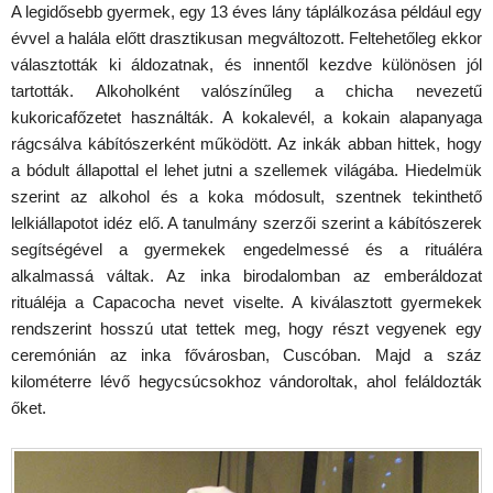
A legidősebb gyermek, egy 13 éves lány táplálkozása például egy
évvel a halála előtt drasztikusan megváltozott. Feltehetőleg ekkor
választották ki áldozatnak, és innentől kezdve különösen jól
tartották. Alkoholként valószínűleg a chicha nevezetű
kukoricafőzetet használták. A kokalevél, a kokain alapanyaga
rágcsálva kábítószerként működött. Az inkák abban hittek, hogy
a bódult állapottal el lehet jutni a szellemek világába. Hiedelmük
szerint az alkohol és a koka módosult, szentnek tekinthető
lelkiállapotot idéz elő. A tanulmány szerzői szerint a kábítószerek
segítségével a gyermekek engedelmessé és a rituáléra
alkalmassá váltak. Az inka birodalomban az emberáldozat
rituáléja a Capacocha nevet viselte. A kiválasztott gyermekek
rendszerint hosszú utat tettek meg, hogy részt vegyenek egy
ceremónián az inka fővárosban, Cuscóban. Majd a száz
kilométerre lévő hegycsúcsokhoz vándoroltak, ahol feláldozták
őket.