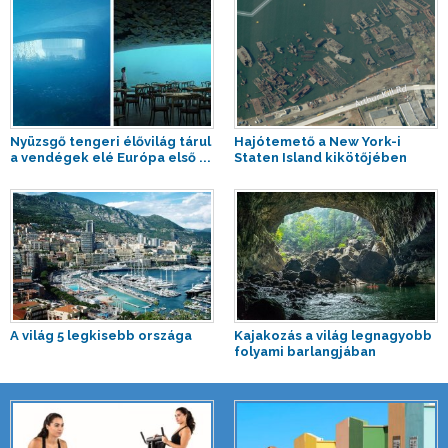
Nyüzsgő tengeri élővilág tárul
Hajótemető a New York-i
a vendégek elé Európa első ...
Staten Island kikötőjében
A világ 5 legkisebb országa
Kajakozás a világ legnagyobb
folyami barlangjában