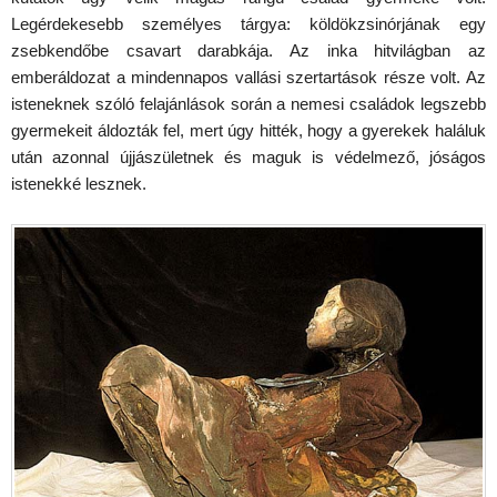
Legérdekesebb személyes tárgya: köldökzsinórjának egy
zsebkendőbe csavart darabkája. Az inka hitvilágban az
emberáldozat a mindennapos vallási szertartások része volt. Az
isteneknek szóló felajánlások során a nemesi családok legszebb
gyermekeit áldozták fel, mert úgy hitték, hogy a gyerekek haláluk
után azonnal újjászületnek és maguk is védelmező, jóságos
istenekké lesznek.