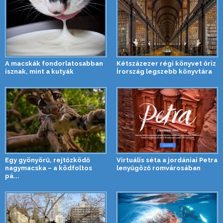
A macskák fondorlatosabban
Kétszázezer régi könyvet őriz
isznak, mint a kutyák
Írország legszebb könyvtára
Egy gyönyörű, rejtőzködő
Virtuális séta a jordániai Petra
nagymacska – a ködfoltos
lenyűgöző romvárosában
pá...