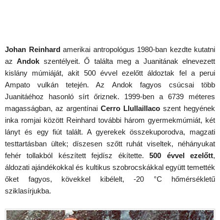
Johan Reinhard
amerikai antropológus 1980-ban kezdte kutatni
az
Andok
szentélyeit. Ő találta meg a Juanitának elnevezett
kislány múmiáját, akit 500 évvel ezelőtt áldoztak fel a perui
Ampato vulkán tetején. Az Andok fagyos csúcsai több
Juanitáéhoz hasonló sírt őriznek. 1999-ben a 6739 méteres
magasságban, az argentínai
Cerro Llullaillaco
szent hegyének
inka romjai között Reinhard további három gyermekmúmiát, két
lányt és egy fiút talált. A gyerekek összekuporodva, magzati
testtartásban ültek; díszesen szőtt ruhát viseltek, néhányukat
fehér tollakból készített fejdísz ékítette.
500 évvel ezelőtt
,
áldozati ajándékokkal és kultikus szobrocskákkal együtt temették
őket fagyos, kövekkel kibélelt, ‑20 °C hőmérsékletű
sziklasírjukba.