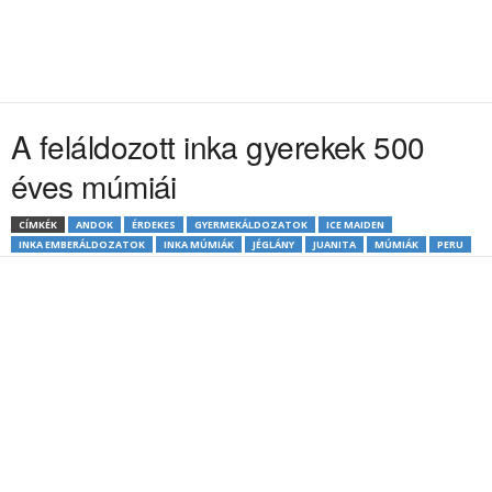
A feláldozott inka gyerekek 500
éves múmiái
CÍMKÉK
ANDOK
ÉRDEKES
GYERMEKÁLDOZATOK
ICE MAIDEN
INKA EMBERÁLDOZATOK
INKA MÚMIÁK
JÉGLÁNY
JUANITA
MÚMIÁK
PERU