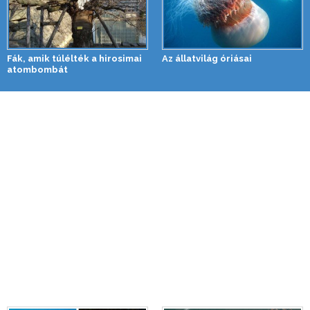
Fák, amik túlélték a hirosimai
Az állatvilág óriásai
atombombát