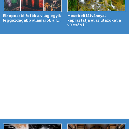
Elképesztő fotók a világ egyik
Mesebeli látvánnyal
leggazdagabb államáról, a f...
kápráztatja el az utazókat a
vízesés f...