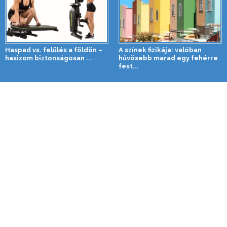
Haspad vs. felülés a földön –
A színek fizikája: valóban
hasizom biztonságosan ...
hűvösebb marad egy fehérre
fest...