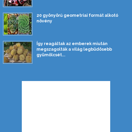
20 gyönyörű geometriai formát alkotó
növény
Így reagáltak az emberek miután
megszagolták a világ legbüdösebb
gyümölcsét...