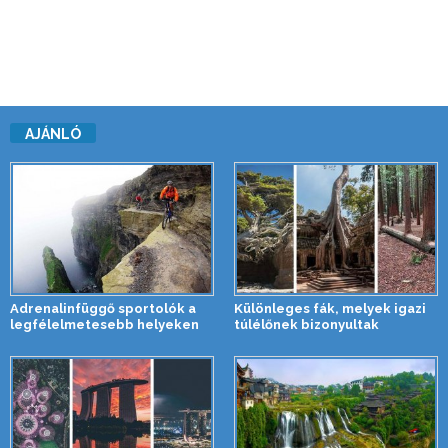
AJÁNLÓ
Adrenalinfüggő sportolók a
Különleges fák, melyek igazi
legfélelmetesebb helyeken
túlélőnek bizonyultak