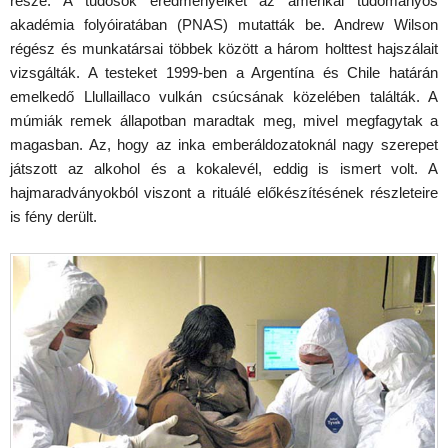
része. A tudósok eredményeiket az amerikai tudományos
akadémia folyóiratában (PNAS) mutatták be. Andrew Wilson
régész és munkatársai többek között a három holttest hajszálait
vizsgálták. A testeket 1999-ben a Argentína és Chile határán
emelkedő Llullaillaco vulkán csúcsának közelében találták. A
múmiák remek állapotban maradtak meg, mivel megfagytak a
magasban. Az, hogy az inka emberáldozatoknál nagy szerepet
játszott az alkohol és a kokalevél, eddig is ismert volt. A
hajmaradványokból viszont a rituálé előkészítésének részleteire
is fény derült.