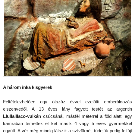
A három inka kisgyerek
Feltételezhetően egy ötszáz évvel ezelőtti emberáldozás
elszenvedői. A 13 éves lány fagyott testét az argentin
Llullaillaco-vulkán
csúcsánál, másfél méterrel a föld alatt, egy
kamrában temették el két másik 4 vagy 5 éves gyermekkel
együtt. A vér még mindig látszik a szívüknél, tüdejük pedig felfújt