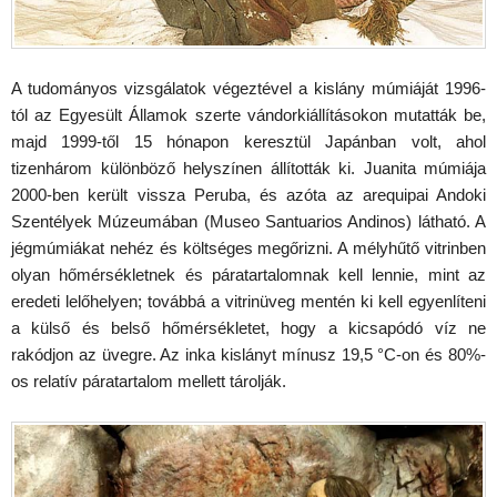
A tudományos vizsgálatok végeztével a kislány múmiáját 1996-
tól az Egyesült Államok szerte vándorkiállításokon mutatták be,
majd 1999-től 15 hónapon keresztül Japánban volt, ahol
tizenhárom különböző helyszínen állították ki. Juanita múmiája
2000-ben került vissza Peruba, és azóta az arequipai Andoki
Szentélyek Múzeumában (Museo Santuarios Andinos) látható. A
jégmúmiákat nehéz és költséges megőrizni. A mélyhűtő vitrinben
olyan hőmérsékletnek és páratartalomnak kell lennie, mint az
eredeti lelőhelyen; továbbá a vitrinüveg mentén ki kell egyenlíteni
a külső és belső hőmérsékletet, hogy a kicsapódó víz ne
rakódjon az üvegre. Az inka kislányt mínusz 19,5 °C-on és 80%-
os relatív páratartalom mellett tárolják.