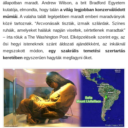
állapotban maradt. Andrew Wilson, a brit Bradford Egyetem
kutatója, elmondta, hogy talán
a világ legjobban konzerválódott
múmiái
. A valaha talált legépebben maradt emberi maradványok
közé tartoznak. “Arcvonásaik tiszták, izmaik szilárdak. Színes
ruháik, amelyeket haláluk napján viseltek, sértetlenek maradtak”
– írta róluk a The Washington Post. Elképzeléseik szerint egy, az
ősi hegyi isteneknek szánt áldozati ajándékként, az inkáknál
megszokott módon,
egy szakrális temetési szertartás
keretében
egyszerűen hagyták megfagyni őket.