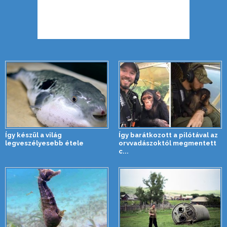
Így készül a világ
Így barátkozott a pilótával az
legveszélyesebb étele
orvvadászoktól megmentett
c...