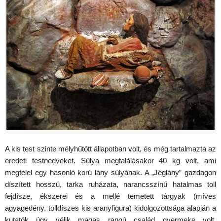
A kis test szinte mélyhűtött állapotban volt, és még tartalmazta az
eredeti testnedveket. Súlya megtalálásakor 40 kg volt, ami
megfelel egy hasonló korú lány súlyának. A „Jéglány” gazdagon
díszített hosszú, tarka ruházata, narancsszínű hatalmas toll
fejdísze, ékszerei és a mellé temetett tárgyak (míves
agyagedény, tolldíszes kis aranyfigura) kidolgozottsága alapján a
kutatók úgy vélik magas rangú család gyermeke volt.