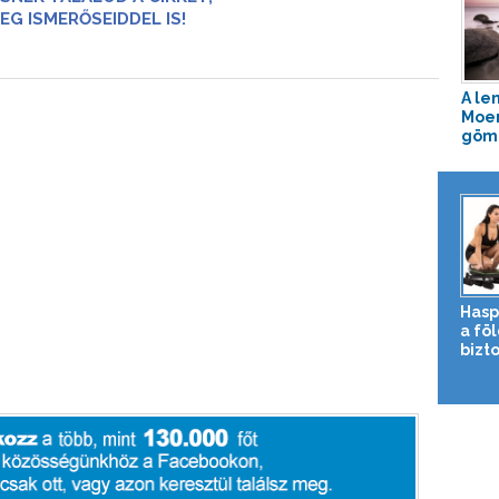
EG ISMERŐSEIDDEL IS!
A le
Moer
gömb
Hasp
a fö
bizto