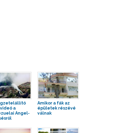
gzetelállító
Amikor a fák az
videó a
épületek részévé
zuelai Angel-
válnak
sésről