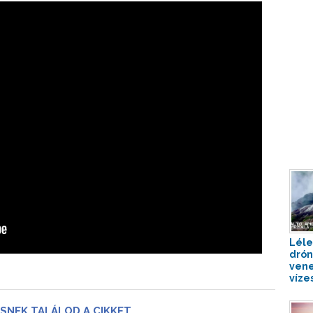
Léle
drón
vene
víze
SNEK TALÁLOD A CIKKET,