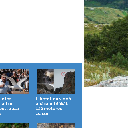
letes
Hihetetlen videó –
anatban
apácalúd fiókák
pott utcai
120 méteres
k
zuhan...