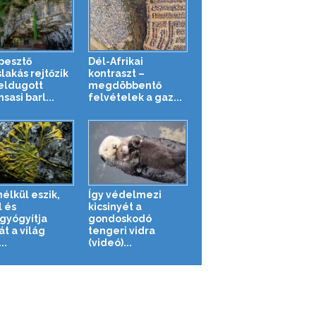
pesztő
Dél-Afrikai
lakás rejtőzik
kontraszt –
eldugott
megdöbbentő
sasi barl...
felvételek a gaz...
élkül eszik,
Így védelmezi
l és
kicsinyét a
yógyítja
gondoskodó
t a világ
tengeri vidra
..
(videó)...