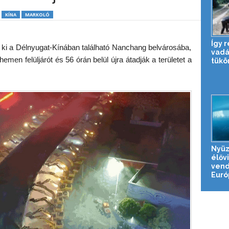
KÍNA
MARKOLÓ
Így 
i a Délnyugat-Kínában található Nanchang belvárosába,
vadá
men felüljárót és 56 órán belül újra átadják a területet a
tükö
Nyüz
élővi
vend
Európ