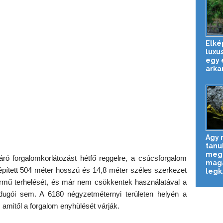
Elké
luxus
egy 
arkan
Agy n
tanu
megg
járó forgalomkorlátozást hétfő reggelre, a csúcsforgalom
magá
n épített 504 méter hosszú és 14,8 méter széles szerkezet
legk.
rmű terhelését, és már nem csökkentek használatával a
ugói sem. A 6180 négyzetméternyi területen helyén a
amitől a forgalom enyhülését várják.