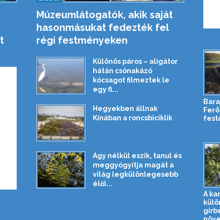
Múzeumlátogatók, akik saját
hasonmásukat fedezték fel
t
régi festményeken
Különös páros – aligátor
hátán csónakázó
kócsagot filmeztek le
egy fl...
Bara
Hegyekben állnak
Ferö
Kínában a roncsbiciklik
festő
Agy nélkül eszik, tanul és
meggyógyítja magát a
világ legkülönlegesebb
élől...
A ka
külö
girb
növe