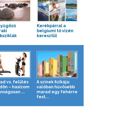
nyűgöző
Kerékpárral a
aki
belgiumi tó vizén
sziklák
keresztül
ad vs. felülés
A színek fizikája:
ldön – hasizom
valóban hűvösebb
nságosan ...
marad egy fehérre
fest...