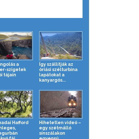
ngolás a
Így szállítják az
er-szigetek
óriási szélturbina
i tájain
lapátokat a
kanyargós...
nadai Hafford
Hihetetlen videó –
nleges,
egy szétmálló
egurbán
sínszálakon
kvő fái
egyensú...