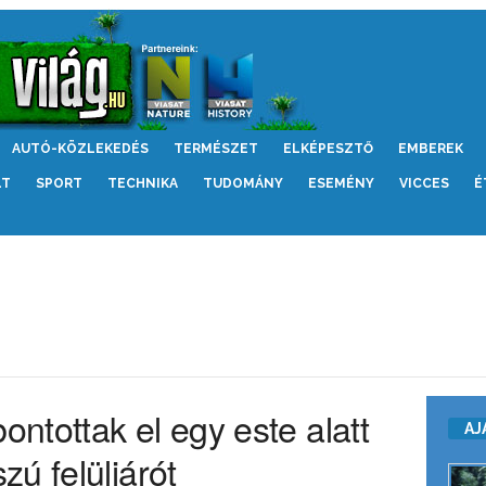
AUTÓ-KÖZLEKEDÉS
TERMÉSZET
ELKÉPESZTŐ
EMBEREK
LT
SPORT
TECHNIKA
TUDOMÁNY
ESEMÉNY
VICCES
É
ntottak el egy este alatt
AJ
ú felüljárót