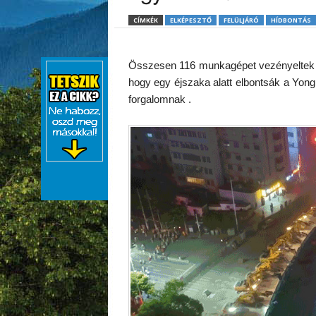
CÍMKÉK
ELKÉPESZTŐ
FELÜLJÁRÓ
HÍDBONTÁS
Összesen 116 munkagépet vezényeltek k
hogy egy éjszaka alatt elbontsák a Yonghe
forgalomnak .