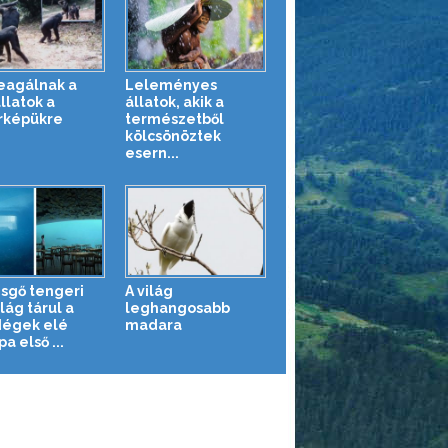
reagálnak a
Leleményes
llatok a
állatok, akik a
rképükre
természetből
kölcsönöztek
esern...
sgő tengeri
A világ
lág tárul a
leghangosabb
égek elé
madara
a első ...