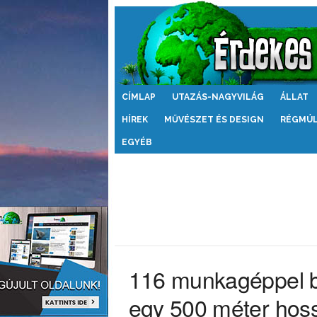
Érdekes
CÍMLAP
UTAZÁS-NAGYVILÁG
ÁLLAT
Világ
HÍREK
MŰVÉSZET ÉS DESIGN
RÉGMÚ
EGYÉB
116 munkagéppel bo
egy 500 méter hossz