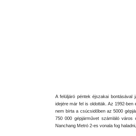
A felüljáró péntek éjszakai bontásával 
idejére már fel is oldották. Az 1992-be
nem bírta a csúcsidőben az 5000 gépjá
750 000 gépjárművet számláló város d
Nanchang Metró 2-es vonala fog haladni, 