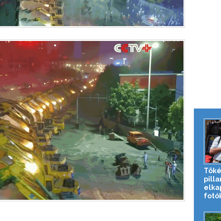
Töké
pill
elka
fotó