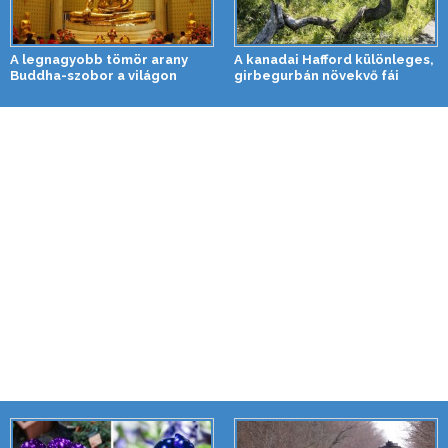
A legnagyobb tömör arany
A kanadai Hafford különleges,
Buddha-szobor a világon
girbegurbán növekvő fái