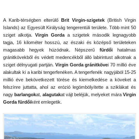
A Karib-térségben elterülő
Brit Virgin-szigetek
(British Virgin
Islands) az Egyesült Királyság tengerentúli területe. Több mint 50
sziget alkotja.
Virgin Gorda
a szigetek második legnagyobb
tagja, 16 kilométer hosszú, az északi és középső területeken
magasabb hegyek húzódnak. Népszerű
fürdői
hatalmas
gránitkövekből és védett medencékből álló labirintust alkotnak a
sziget délnyugati partján.
Virgin Gorda gránitköve
i 70 millió éve
alakultak ki a karibi tengerfenéken. A tengerfenék nagyjából 15-25
millió éve bekövetkezett törése és kiemelkedése a köveket a
felszínre juttatta, ahol az erózió legömbölyítette a sziklákat és
nagy
barlangok
at,
alagutak
at vájt beléjük, melyeket mára
Virgin
Gorda fürdői
ként emlegetik.