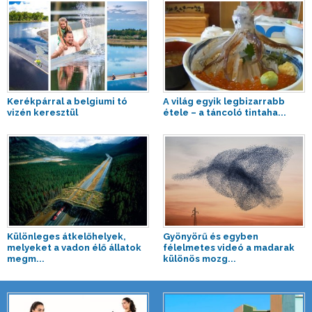
Kerékpárral a belgiumi tó
A világ egyik legbizarrabb
vizén keresztül
étele – a táncoló tintaha...
Különleges átkelőhelyek,
Gyönyörű és egyben
melyeket a vadon élő állatok
félelmetes videó a madarak
megm...
különös mozg...