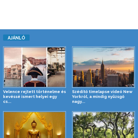
AJÁNLÓ
Velence rejtett történelme és
Szédítő timelapse videó New
kevéssé ismert helyei egy
Yorkról, a mindig nyüzsgő
cs...
nagy...