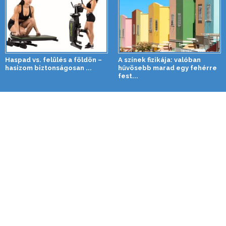
Haspad vs. felülés a földön –
A színek fizikája: valóban
hasizom biztonságosan ...
hűvösebb marad egy fehérre
fest...