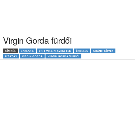
Virgin Gorda fürdői
CÍMKÉK
BARLANG
BRIT VIRGIN-SZIGETEK
ÉRDEKES
GRÁNITKÖVEK
UTAZÁS
VIRGIN GORDA
VIRGIN GORDA FÜRDŐI