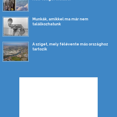
Munkák, amikkel ma már nem
találkozhatunk
A sziget, mely félévente más országhoz
tartozik