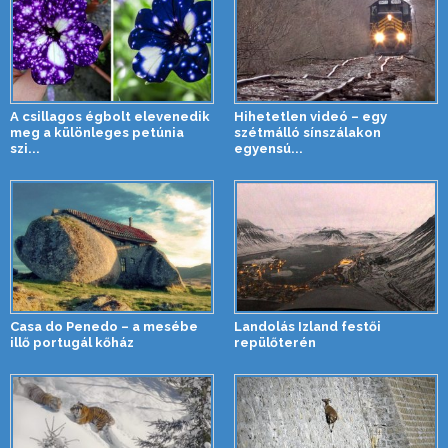
A csillagos égbolt elevenedik
Hihetetlen videó – egy
meg a különleges petúnia
szétmálló sínszálakon
szi...
egyensú...
Casa do Penedo – a mesébe
Landolás Izland festői
illő portugál kőház
repülőterén