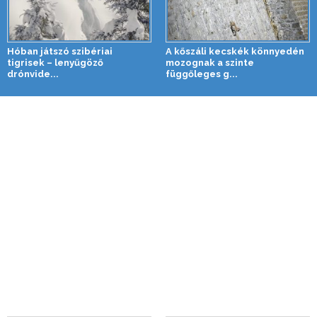
Hóban játszó szibériai
A kőszáli kecskék könnyedén
tigrisek – lenyűgöző
mozognak a szinte
drónvide...
függőleges g...