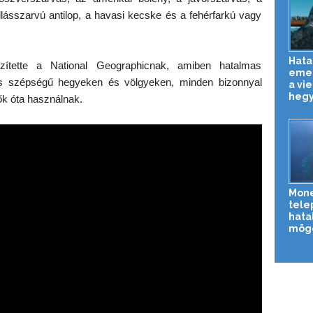
lásszarvú antilop, a havasi kecske és a fehérfarkú vagy
Hata
zítette a National Geographicnak, amiben hatalmas
emel
s szépségű hegyeken és völgyeken, minden bizonnyal
a vi
hegy
ők óta használnak.
Mone
tele
hata
mög