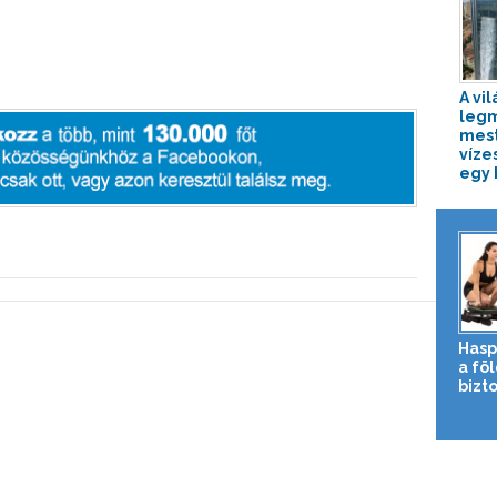
A vil
leg
mes
víze
egy k
Hasp
a fö
bizto