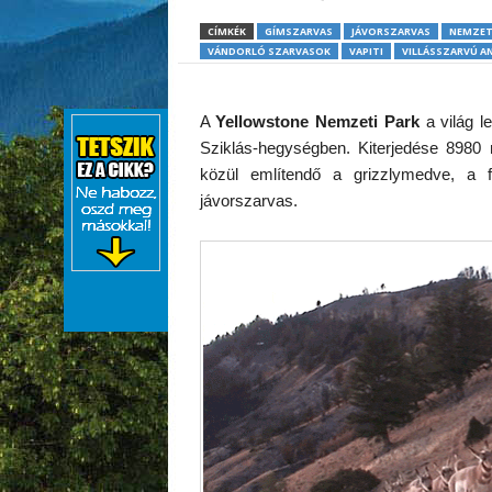
CÍMKÉK
GÍMSZARVAS
JÁVORSZARVAS
NEMZET
VÁNDORLÓ SZARVASOK
VAPITI
VILLÁSSZARVÚ A
A
Yellowstone Nemzeti Park
a világ l
Sziklás-hegységben. Kiterjedése 8980 
közül említendő a grizzlymedve, a 
jávorszarvas.