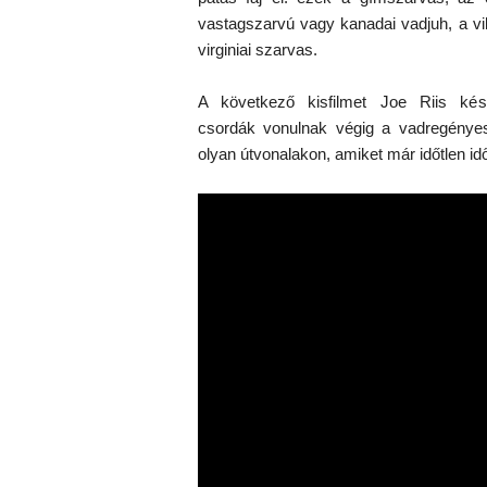
vastagszarvú vagy kanadai vadjuh, a vil
virginiai szarvas.
A következő kisfilmet Joe Riis kés
csordák vonulnak végig a vadregénye
olyan útvonalakon, amiket már időtlen id