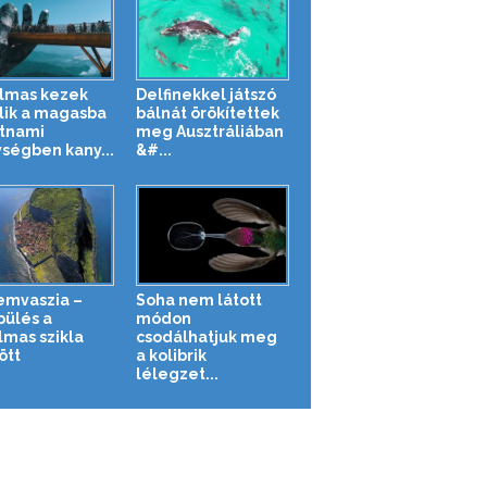
lmas kezek
Delfinekkel játszó
ik a magasba
bálnát örökítettek
etnami
meg Ausztráliában
ségben kany...
&#...
mvaszia –
Soha nem látott
pülés a
módon
lmas szikla
csodálhatjuk meg
ött
a kolibrik
lélegzet...