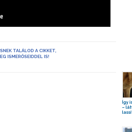
SNEK TALÁLOD A CIKKET,
EG ISMERŐSEIDDEL IS!
Így 
– lá
lassí