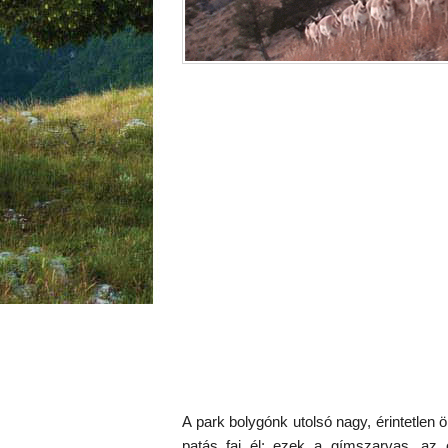
A
park bolygónk utolsó nagy, érintetle
patás faj él: ezek a gímszarvas, az 