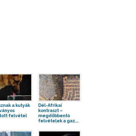
isznak a kutyák
Dél-Afrikai
tványos
kontraszt –
tott felvétel
megdöbbentő
felvételek a gaz...