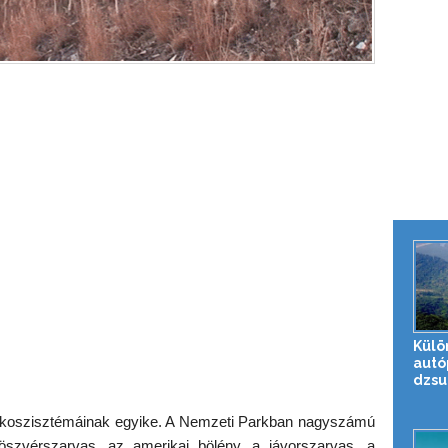
Külö
autó
dzsu
n ökoszisztémáinak egyike. A Nemzeti Parkban nagyszámú
öszvérszarvas, az amerikai bölény, a jávorszarvas, a