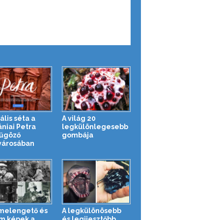
ális séta a
A világ 20
ániai Petra
legkülönlegesebb
űgöző
gombája
városában
melengető és
A legkülönösebb
m képek a
és legijesztőbb