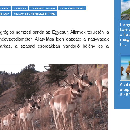
I PARK
SZARVAS
SZARVASCSORDA
SZIKLÁS-HEGYSÉG
NTILOP
YELLOWSTONE NEMZETI PARK
Len
temp
egrégibb nemzeti parkja az Egyesült Államok területén, a
a fe
négyzetkilométer. Állatvilága igen gazdag; a nagyvadak
maga
h...
farkas, a szabad csordákban vándorló bölény és a
A vi
árap
a Fu