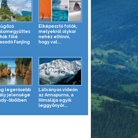
yűgöző
Elképesztő fotók,
lomegyüttes
melyekről olykor
lhők fölé
nehéz elhinni,
sodó Fanjing
hogy val...
lág legerősebb
Látványos videón
ály jelensége
az Annapurna, a
ndy-öbölben
Himalája egyik
leggyönyör...