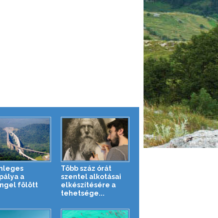
nleges
Több száz órát
pálya a
szentel alkotásai
ngel fölött
elkészítésére a
tehetsége...