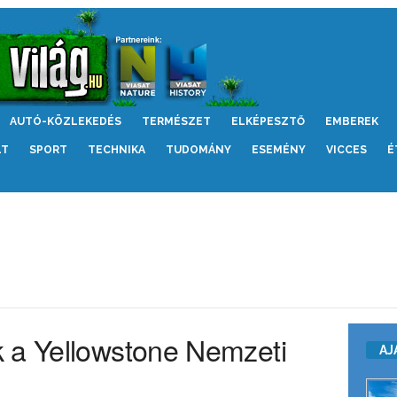
AUTÓ-KÖZLEKEDÉS
TERMÉSZET
ELKÉPESZTŐ
EMBEREK
LT
SPORT
TECHNIKA
TUDOMÁNY
ESEMÉNY
VICCES
É
 a Yellowstone Nemzeti
AJ