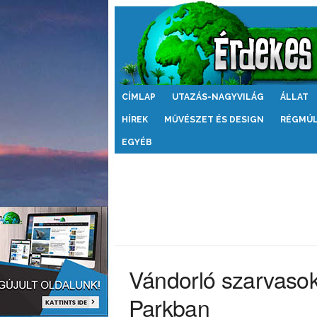
Érdekes
CÍMLAP
UTAZÁS-NAGYVILÁG
ÁLLAT
Világ
HÍREK
MŰVÉSZET ÉS DESIGN
RÉGMÚ
EGYÉB
Vándorló szarvasok
Parkban