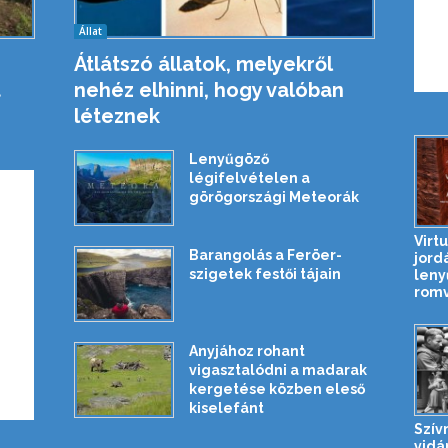
Állat
Átlátszó állatok, melyekről
t
nehéz elhinni, hogy valóban
léteznek
Lenyűgöző
légifelvételen a
görögországi Meteorák
Virtu
Barangolás a Feröer-
jord
szigetek festői tájain
leny
rom
Anyjához rohant
vigasztalódni a madarak
kergetése közben eleső
kiselefánt
Szív
vidá