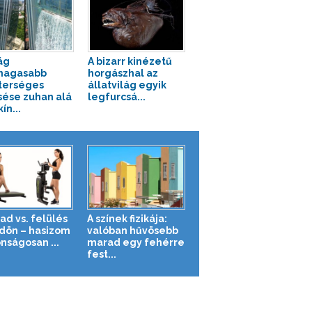
ág
A bizarr kinézetű
magasabb
horgászhal az
terséges
állatvilág egyik
sése zuhan alá
legfurcsá...
ín...
ad vs. felülés
A színek fizikája:
ldön – hasizom
valóban hűvösebb
nságosan ...
marad egy fehérre
fest...