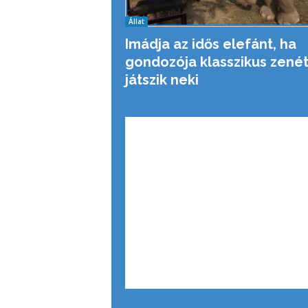
Állat
Imádja az idős elefánt, ha
gondozója klasszikus zené
játszik neki