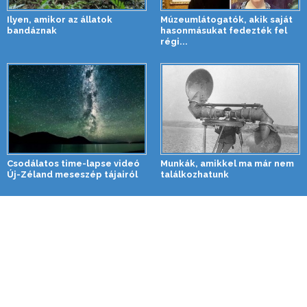
Ilyen, amikor az állatok
Múzeumlátogatók, akik saját
bandáznak
hasonmásukat fedezték fel
régi...
Csodálatos time-lapse videó
Munkák, amikkel ma már nem
Új-Zéland meseszép tájairól
találkozhatunk