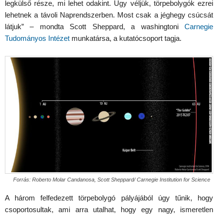
legkülső része, mi lehet odakint. Úgy véljük, törpebolygók ezrei
lehetnek a távoli Naprendszerben. Most csak a jéghegy csúcsát
látjuk” – mondta Scott Sheppard, a washingtoni
Carnegie
Tudományos Intézet
munkatársa, a kutatócsoport tagja.
Forrás: Roberto Molar Candanosa, Scott Sheppard/ Carnegie Institution for Science
A három felfedezett törpebolygó pályájából úgy tűnik, hogy
csoportosultak, ami arra utalhat, hogy egy nagy, ismeretlen