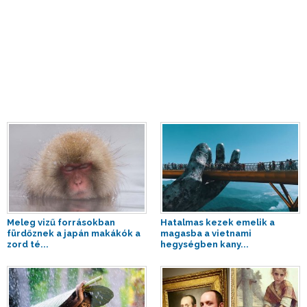
Meleg vizű forrásokban
Hatalmas kezek emelik a
fürdőznek a japán makákók a
magasba a vietnami
zord té...
hegységben kany...