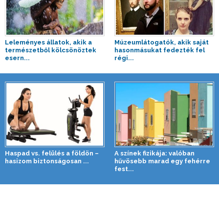
Leleményes állatok, akik a
Múzeumlátogatók, akik saját
természetből kölcsönöztek
hasonmásukat fedezték fel
esern...
régi...
Haspad vs. felülés a földön –
A színek fizikája: valóban
hasizom biztonságosan ...
hűvösebb marad egy fehérre
fest...