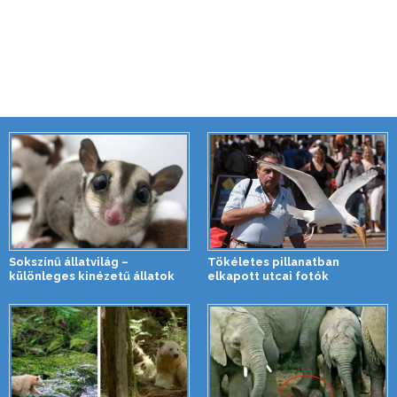
Sokszínű állatvilág –
Tökéletes pillanatban
különleges kinézetű állatok
elkapott utcai fotók