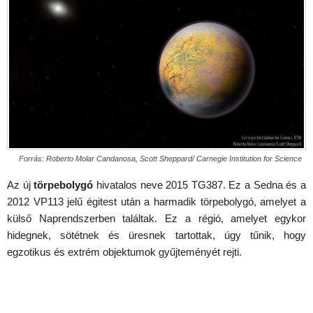
Forrás: Roberto Molar Candanosa, Scott Sheppard/ Carnegie Institution for Science
Az új
törpebolygó
hivatalos neve 2015 TG387. Ez a Sedna és a
2012 VP113 jelű égitest után a harmadik törpebolygó, amelyet a
külső Naprendszerben találtak. Ez a régió, amelyet egykor
hidegnek, sötétnek és üresnek tartottak, úgy tűnik, hogy
egzotikus és extrém objektumok gyűjteményét rejti.