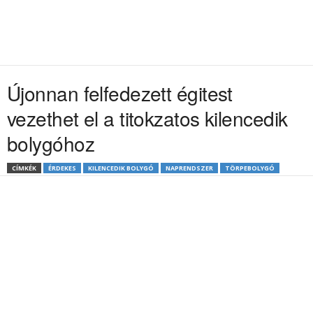
Újonnan felfedezett égitest
vezethet el a titokzatos kilencedik
bolygóhoz
CÍMKÉK
ÉRDEKES
KILENCEDIK BOLYGÓ
NAPRENDSZER
TÖRPEBOLYGÓ