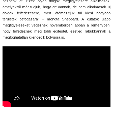
néznénk át. Ezek olyan dolgok megfigyelésére alkalmasak,
amelyekről már tudjuk, hogy ott vannak, de nem alkalmasak új
dolgok felfedezésére, mert látómezejük túl kicsi nagyobb
területek befogására” – mondta Sheppard. A kutatók újabb
megfigyeléseket végeznek novemberben abban a reményben,
hogy felfedeznek még több égitestet, esetleg rábukkannak a
megfoghatatlan kilencedik bolygóra is.