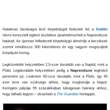
Hatalmas távolságra lévő törpebolygót fedeztek fel: a
Goblin
névre keresztelt égitest észlelése újraértelmezheti a Naprendszer
határait. Az újonnan felfedezett törpebolygó átmérője a becslések
szerint mindössze 300 kilométeres és egy nagyon megnyújtott
körpályán kering.
Legközelebbi helyzetében 2,5-szer távolabb van a Naptól, mint a
Plútó. Legtávolabbi helyzetében pedig a
Naprendszer
legkülső
peremére jut, csaknem 60-szor távolabb, mint a Plútó, így 40
ezer évre van szüksége ahhoz, hogy megkerülje a Napot.
Keringési pályája 99 százalékában túlságosan halvány ahhoz,
hogy látható legyen – olvasható a
The Guardian
honlapján.