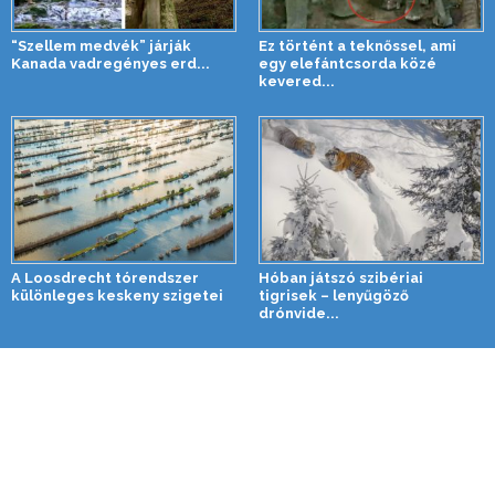
“Szellem medvék” járják
Ez történt a teknőssel, ami
Kanada vadregényes erd...
egy elefántcsorda közé
kevered...
A Loosdrecht tórendszer
Hóban játszó szibériai
különleges keskeny szigetei
tigrisek – lenyűgöző
drónvide...