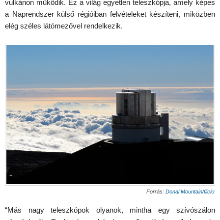
vulkánon működik. Ez a világ egyetlen teleszkópja, amely képes
a Naprendszer külső régióiban felvételeket készíteni, miközben
elég széles látómezővel rendelkezik.
Forrás:
Donal Mountain/flickr
“Más nagy teleszkópok olyanok, mintha egy szívószálon