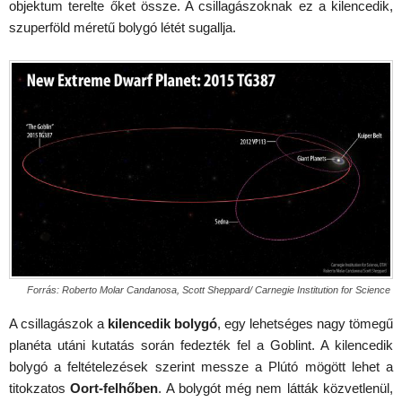
objektum terelte őket össze. A csillagászoknak ez a kilencedik,
szuperföld méretű bolygó létét sugallja.
Forrás: Roberto Molar Candanosa, Scott Sheppard/ Carnegie Institution for Science
A csillagászok a
kilencedik bolygó
, egy lehetséges nagy tömegű
planéta utáni kutatás során fedezték fel a Goblint. A kilencedik
bolygó a feltételezések szerint messze a Plútó mögött lehet a
titokzatos
Oort-felhőben
. A bolygót még nem látták közvetlenül,