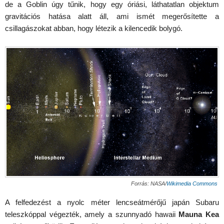
de a Goblin úgy tűnik, hogy egy óriási, láthatatlan objektum
gravitációs hatása alatt áll, ami ismét megerősítette a
csillagászokat abban, hogy létezik a kilencedik bolygó.
Forrás: NASA/
Wikimedia Commons
A felfedezést a nyolc méter lencseátmérőjű japán Subaru
teleszkóppal végezték, amely a szunnyadó hawaii
Mauna Kea