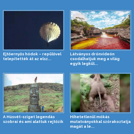
Ejtőernyős hódok – repülővel
Látványos drónvideón
telepítették át az elsz...
csodálhatjuk meg a világ
egyik legkül...
A Húsvét-sziget legendás
Hihetetlenül mókás
szobrai és ami alattuk rejtőzik
mutatványokkal szórakoztatja
magát a le...