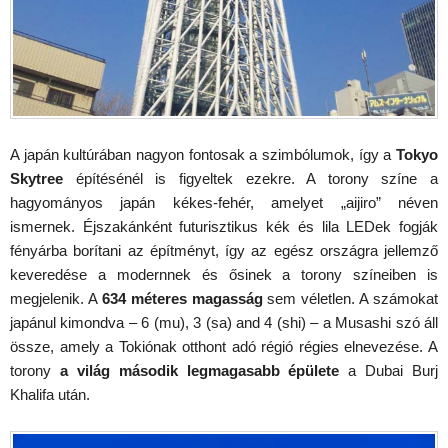
A japán kultúrában nagyon fontosak a szimbólumok, így a
Tokyo
Skytree
építésénél is figyeltek ezekre. A torony színe a
hagyományos japán kékes-fehér, amelyet „aijiro” néven
ismernek. Éjszakánként futurisztikus kék és lila LEDek fogják
fényárba borítani az építményt, így az egész országra jellemző
keveredése a modernnek és ősinek a torony színeiben is
megjelenik. A
634 méteres magasság
sem véletlen. A számokat
japánul kimondva – 6 (mu), 3 (sa) and 4 (shi) – a Musashi szó áll
össze, amely a Tokiónak otthont adó régió régies elnevezése. A
torony
a világ második legmagasabb épülete
a Dubai Burj
Khalifa után.