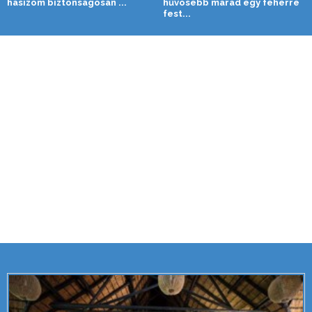
hasizom biztonságosan ...
hűvösebb marad egy fehérre
fest...