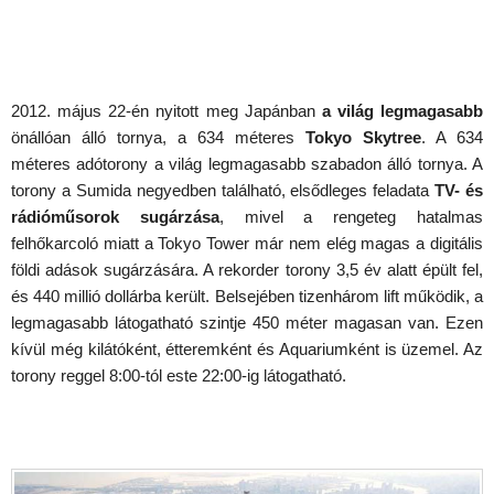
2012. május 22-én nyitott meg Japánban
a világ legmagasabb
önállóan álló tornya, a 634 méteres
Tokyo Skytree
. A 634
méteres adótorony a világ legmagasabb szabadon álló tornya. A
torony a Sumida negyedben található, elsődleges feladata
TV- és
rádióműsorok sugárzása
, mivel a rengeteg hatalmas
felhőkarcoló miatt a Tokyo Tower már nem elég magas a digitális
földi adások sugárzására. A rekorder torony 3,5 év alatt épült fel,
és 440 millió dollárba került. Belsejében tizenhárom lift működik, a
legmagasabb látogatható szintje 450 méter magasan van. Ezen
kívül még kilátóként, étteremként és Aquariumként is üzemel. Az
torony reggel 8:00-tól este 22:00-ig látogatható.