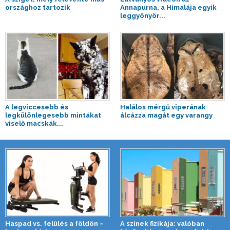
országhoz tartozik
Annapurna, a Himalája egyik
leggyönyör...
A legviccesebb és
Halálos mérgű viperának
legkülönlegesebb mintákat
álcázza magát egy varangy
viselő macskák...
Haspad vs. felülés a földön –
A színek fizikája: valóban