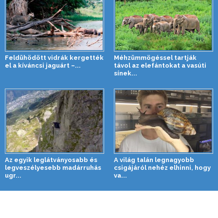
Feldühödött vidrák kergették
Méhzümmögéssel tartják
el a kíváncsi jaguárt –...
távol az elefántokat a vasúti
sínek...
Az egyik leglátványosabb és
A világ talán legnagyobb
legveszélyesebb madárruhás
csigájáról nehéz elhinni, hogy
ugr...
va...