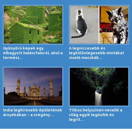
Gyönyörű képek egy
A legviccesebb és
elhagyott halászfaluról, ahol a
legkülönlegesebb mintákat
termész...
viselő macskák...
India leghíresebb épületének
Titkos helyszínen nevelik a
árnyékában – a szegény ...
világ egyik legősibb és
legrit...