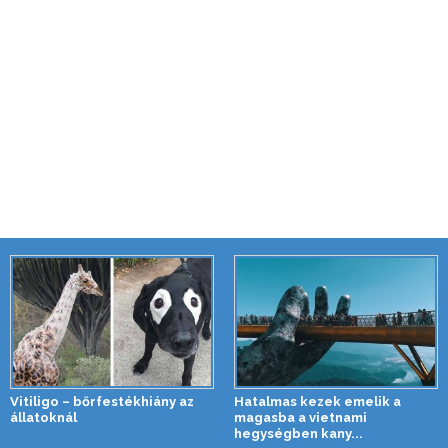
Vitiligo – bőrfestékhiány az
Hatalmas kezek emelik a
állatoknál
magasba a vietnami
hegységben kany...