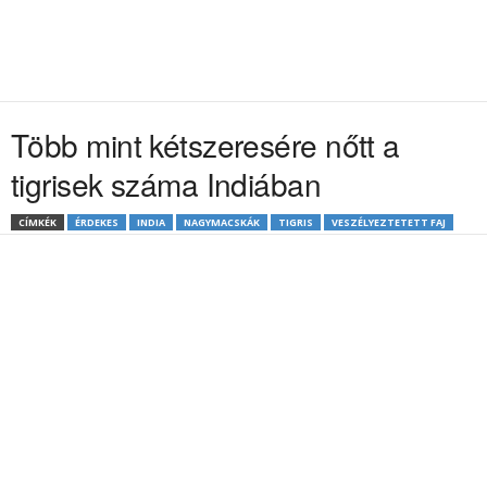
Több mint kétszeresére nőtt a
tigrisek száma Indiában
CÍMKÉK
ÉRDEKES
INDIA
NAGYMACSKÁK
TIGRIS
VESZÉLYEZTETETT FAJ