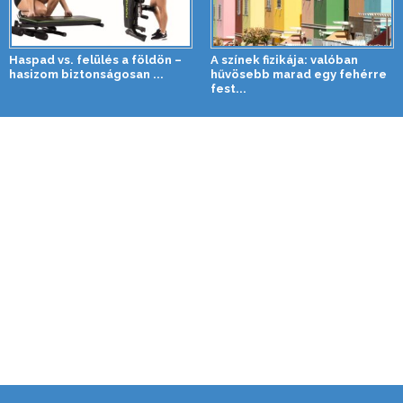
Haspad vs. felülés a földön –
A színek fizikája: valóban
hasizom biztonságosan ...
hűvösebb marad egy fehérre
fest...