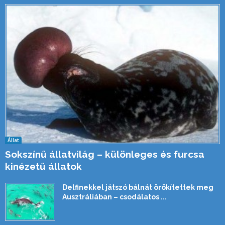
Állat
Sokszínű állatvilág – különleges és furcsa
kinézetű állatok
Delfinekkel játszó bálnát örökítettek meg
Ausztráliában – csodálatos ...