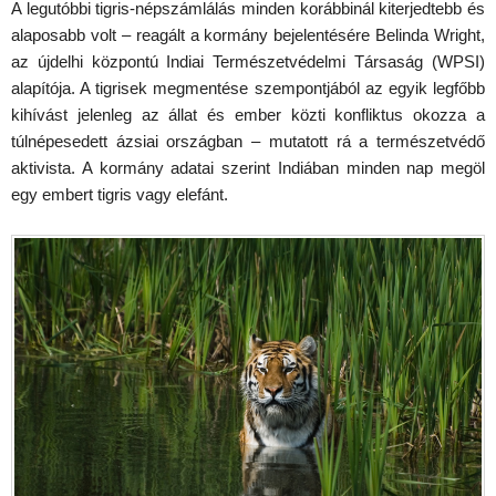
A legutóbbi tigris-népszámlálás minden korábbinál kiterjedtebb és
alaposabb volt – reagált a kormány bejelentésére Belinda Wright,
az újdelhi központú Indiai Természetvédelmi Társaság (WPSI)
alapítója. A tigrisek megmentése szempontjából az egyik legfőbb
kihívást jelenleg az állat és ember közti konfliktus okozza a
túlnépesedett ázsiai országban – mutatott rá a természetvédő
aktivista. A kormány adatai szerint Indiában minden nap megöl
egy embert tigris vagy elefánt.