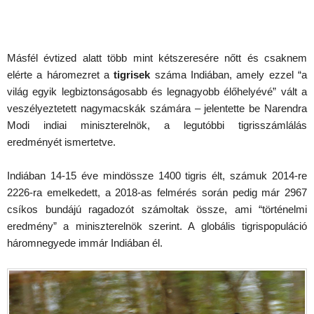
Másfél évtized alatt több mint kétszeresére nőtt és csaknem
elérte a háromezret a
tigrisek
száma Indiában, amely ezzel “a
világ egyik legbiztonságosabb és legnagyobb élőhelyévé” vált a
veszélyeztetett nagymacskák számára – jelentette be Narendra
Modi indiai miniszterelnök, a legutóbbi tigrisszámlálás
eredményét ismertetve.
Indiában 14-15 éve mindössze 1400 tigris élt, számuk 2014-re
2226-ra emelkedett, a 2018-as felmérés során pedig már 2967
csíkos bundájú ragadozót számoltak össze, ami “történelmi
eredmény” a miniszterelnök szerint. A globális tigrispopuláció
háromnegyede immár Indiában él.