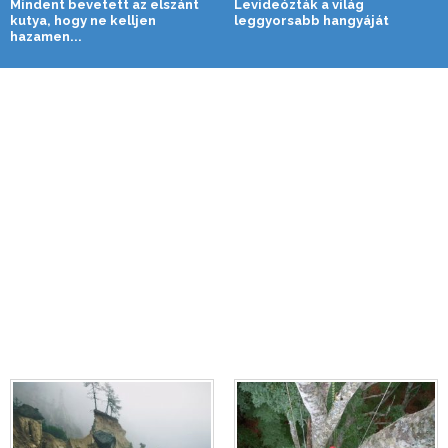
Mindent bevetett az elszánt
Levideózták a világ
kutya, hogy ne kelljen
leggyorsabb hangyáját
hazamen...