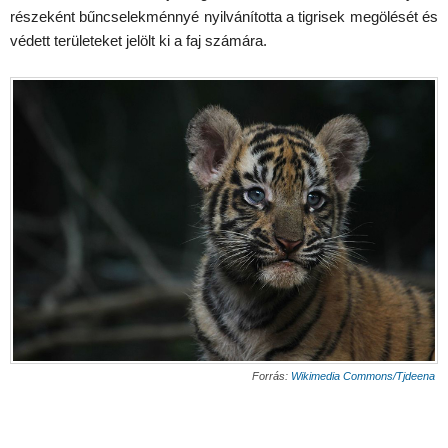
részeként bűncselekménnyé nyilvánította a tigrisek megölését és
védett területeket jelölt ki a faj számára.
Forrás:
Wikimedia Commons/Tjdeena