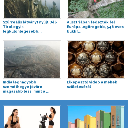
Szürreális látványt nyújt Dél-
Ausztriában fedezték fel
Tirol egyik
Európa legöregebb, 546 éves
legkülönlegesebb...
bükkf...
India legnagyobb
Elképesztő videó a méhek
szeméthegye jövőre
születéséről
magasabb lesz, mint a ...