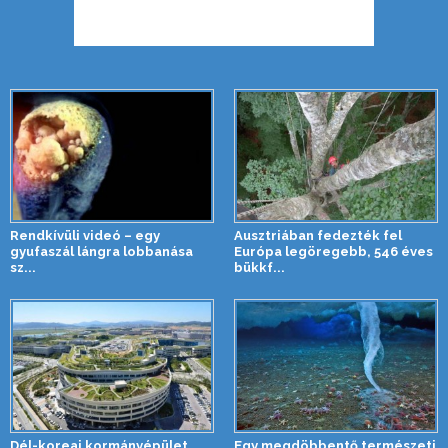
Rendkívüli videó – egy
Ausztriában fedezték fel
gyufaszál lángra lobbanása
Európa legöregebb, 546 éves
sz...
bükkf...
Dél-koreai kormányépület
Egy megdöbbentő természeti