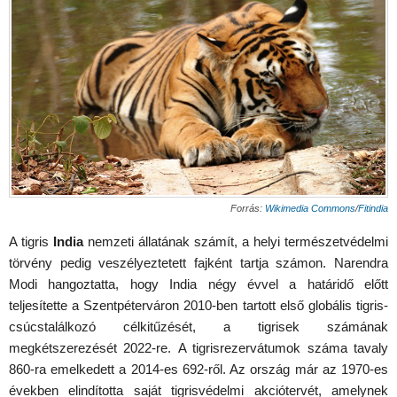
Forrás:
Wikimedia Commons
/
Fitindia
A tigris
India
nemzeti állatának számít, a helyi természetvédelmi
törvény pedig veszélyeztetett fajként tartja számon. Narendra
Modi hangoztatta, hogy India négy évvel a határidő előtt
teljesítette a Szentpéterváron 2010-ben tartott első globális tigris-
csúcstalálkozó célkitűzését, a tigrisek számának
megkétszerezését 2022-re. A tigrisrezervátumok száma tavaly
860-ra emelkedett a 2014-es 692-ről. Az ország már az 1970-es
években elindította saját tigrisvédelmi akciótervét, amelynek