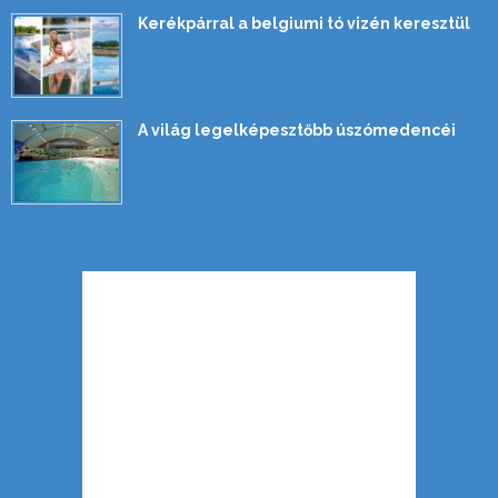
Kerékpárral a belgiumi tó vizén keresztül
A világ legelképesztőbb úszómedencéi