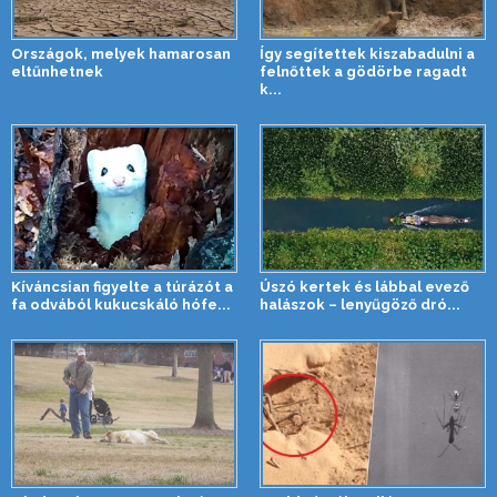
Országok, melyek hamarosan
Így segítettek kiszabadulni a
eltűnhetnek
felnőttek a gödörbe ragadt
k...
Kíváncsian figyelte a túrázót a
Úszó kertek és lábbal evező
fa odvából kukucskáló hófe...
halászok – lenyűgöző dró...