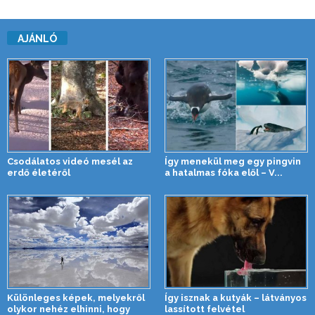
AJÁNLÓ
Csodálatos videó mesél az
Így menekül meg egy pingvin
erdő életéről
a hatalmas fóka elől – V...
Különleges képek, melyekről
Így isznak a kutyák – látványos
olykor nehéz elhinni, hogy
lassított felvétel