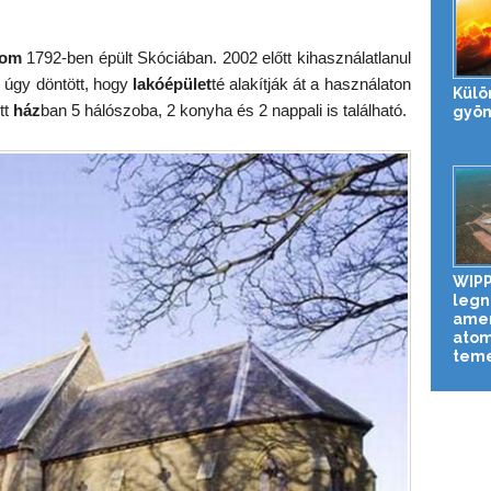
lom
1792-ben épült Skóciában. 2002 előtt kihasználatlanul
d úgy döntött, hogy
lakóépület
té alakítják át a használaton
Külö
tt
ház
ban 5 hálószoba, 2 konyha és 2 nappali is található.
gyön
WIPP
legn
amer
atom
tem