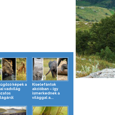
űgöző képek a
Kiselefántok
ai vadvilág
akcióban – így
ozatos
ismerkednek a
ilágáról
világgal a...