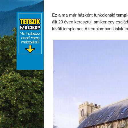
Ez a ma már házként funkcionáló
temp
állt 20 éven keresztül, amikor egy csalá
kívüli templomot. A templomban kialakíto