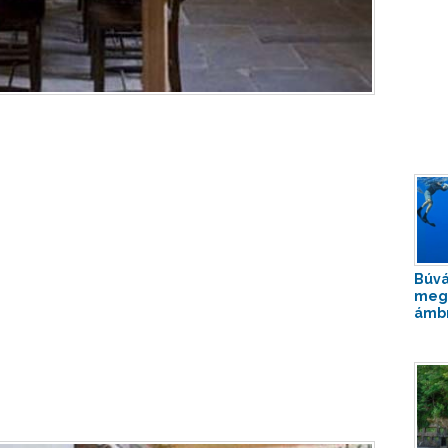
Búvá
meg
ámbr