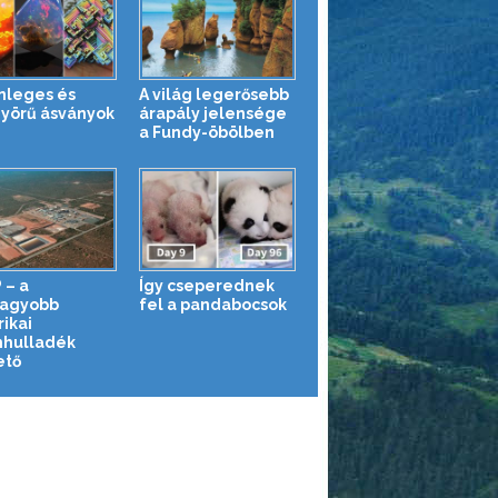
nleges és
A világ legerősebb
yörű ásványok
árapály jelensége
a Fundy-öbölben
 – a
Így cseperednek
agyobb
fel a pandabocsok
ikai
hulladék
ető