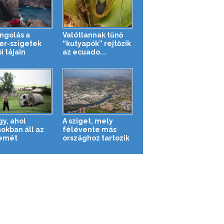
ngolás a
Valótlannak tűnő
er-szigetek
“kutyapók” rejtőzik
i tájain
az ecuado...
gy, ahol
A sziget, mely
okban áll az
félévente más
emét
országhoz tartozik