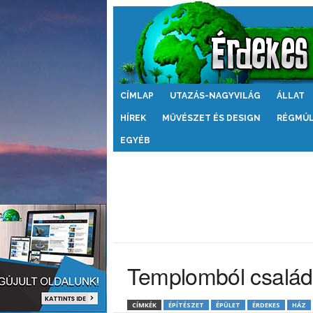
Érdekes
CÍMLAP
UTAZÁS-NAGYVILÁG
ÁLLAT
Világ
HÍREK
MŰVÉSZET ÉS DESIGN
RÉGMÚ
EGYÉB
Templomból család
CÍMKÉK
ÉPÍTÉSZET
ÉPÜLET
ÉRDEKES
HÁZ