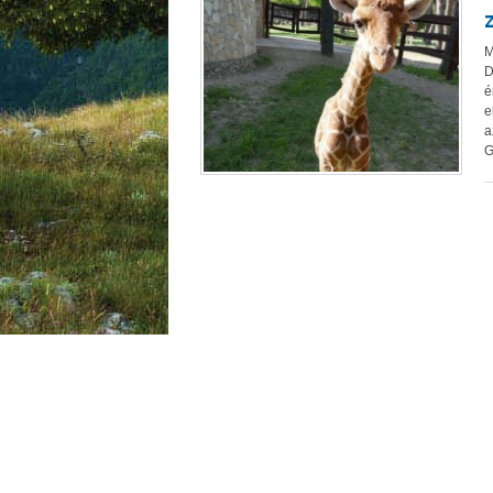
M
D
é
e
a
G