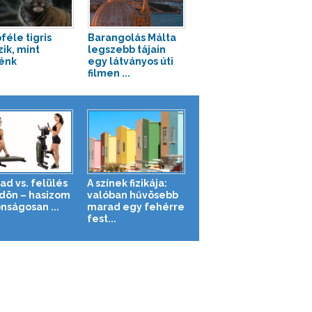
féle tigris
Barangolás Málta
zik, mint
legszebb tájain
énk
egy látványos úti
filmen ...
ad vs. felülés
A színek fizikája:
ldön – hasizom
valóban hűvösebb
nságosan ...
marad egy fehérre
fest...