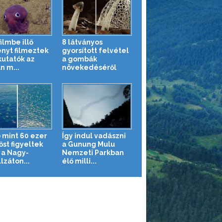
ilmbe illő
8 látványos
ényt filmeztek
gyorsított felvétel
kutatók az
a gombák
n m...
növekedéséről
 mint 60 ezer
Így indul vadászni
őst figyeltek
a Gunung Mulu
a Nagy-
Nemzeti Parkban
lzáton...
élő milli...