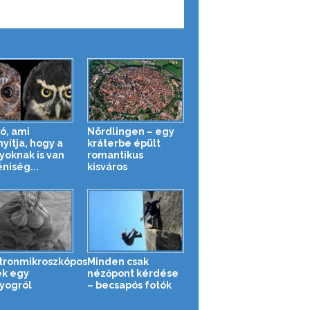
tó, ami
Nördlingen – egy
nyítja, hogy a
kráterbe épült
yoknak is van
romantikus
niség...
kisváros
tronmikroszkópos
Minden csak
k egy
nézőpont kérdése
yogról
– becsapós fotók