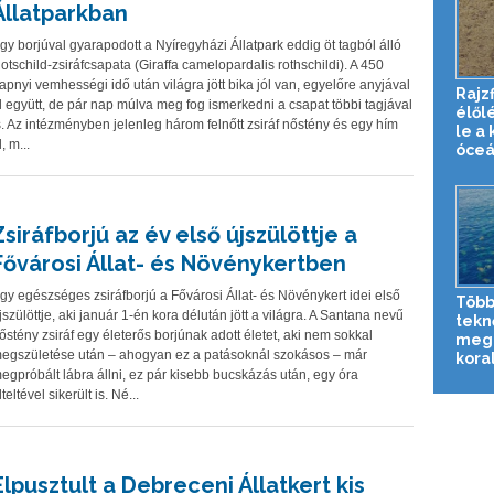
Állatparkban
gy borjúval gyarapodott a Nyíregyházi Állatpark eddig öt tagból álló
otschild-zsiráfcsapata (Giraffa camelopardalis rothschildi). A 450
apnyi vemhességi idő után világra jött bika jól van, egyelőre anyjával
Rajzf
l együtt, de pár nap múlva meg fog ismerkedni a csapat többi tagjával
élől
s. Az intézményben jelenleg három felnőtt zsiráf nőstény és egy hím
le a 
l, m...
óceá
Zsiráfborjú az év első újszülöttje a
Fővárosi Állat- és Növénykertben
gy egészséges zsiráfborjú a Fővárosi Állat- és Növénykert idei első
Több
jszülöttje, aki január 1-én kora délután jött a világra. A Santana nevű
tekn
őstény zsiráf egy életerős borjúnak adott életet, aki nem sokkal
meg 
egszületése után – ahogyan ez a patásoknál szokásos – már
koral
egpróbált lábra állni, ez pár kisebb bucskázás után, egy óra
lteltével sikerült is. Né...
Elpusztult a Debreceni Állatkert kis