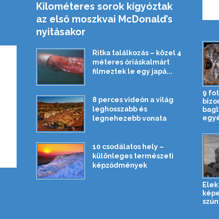
Kilométeres sorok kígyóztak
az első moszkvai McDonald’s
nyitásakor
Ritka találkozás – közel 4
méteres óriáskalmárt
filmeztek le egy japá...
9 fo
8 perces videón a világ
bizo
leghosszabb és
bagl
egyé
legnehezebb vonata
10 csodálatos hely –
különleges természeti
képződmények
Elek
képe
szún