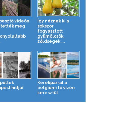
pesztő videón
Így néznek ki a
ítették meg
sokszor
fogyasztott
onyolultabb
gyümölcsök,
.
zöldségek ...
épültek
Kerékpárral a
pest hídjai
belgiumi tó vizén
keresztül