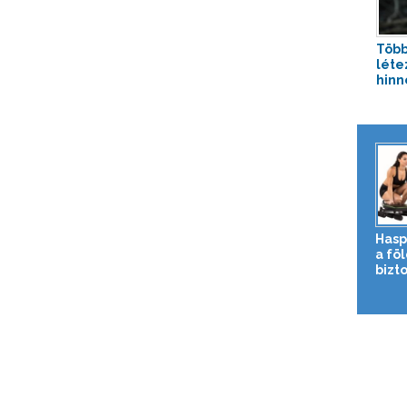
Több
léte
hinn
Hasp
a fö
bizto