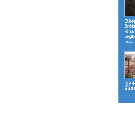
Elké
örök
Kína
legb
köz..
Így 
Buda