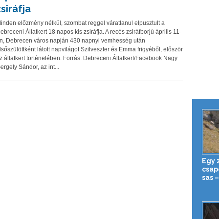
zsiráfja
inden előzmény nélkül, szombat reggel váratlanul elpusztult a
ebreceni Állatkert 18 napos kis zsiráfja. A recés zsiráfborjú április 11-
n, Debrecen város napján 430 napnyi vemhesség után
lsőszülöttként látott napvilágot Szilveszter és Emma frigyéből, először
z állatkert történetében. Forrás: Debreceni Állatkert/Facebook Nagy
ergely Sándor, az int...
Egy 
csapo
sas 