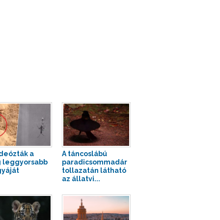
deózták a
A táncoslábú
g leggyorsabb
paradicsommadár
yáját
tollazatán látható
az állatvi...