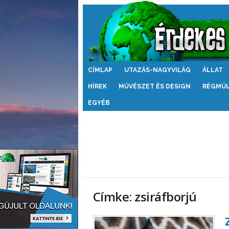
Érdekes
CÍMLAP
UTAZÁS-NAGYVILÁG
ÁLLAT
Világ
HÍREK
MŰVÉSZET ÉS DESIGN
RÉGMÚ
EGYÉB
Címke: zsiráfborjú