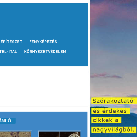
ÉPÍTÉSZET
FÉNYKÉPEZÉS
TEL-ITAL
KÖRNYEZETVÉDELEM
ÁNLÓ