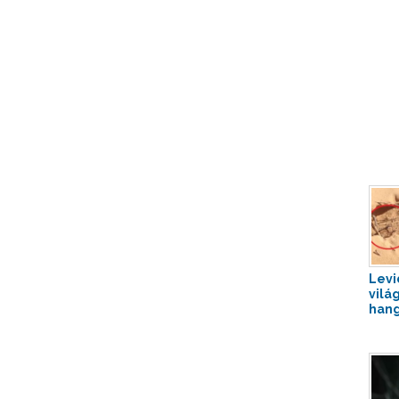
Levi
vilá
hang