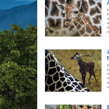
E
R
n
é
i
é
E
ú
n
m
m
e