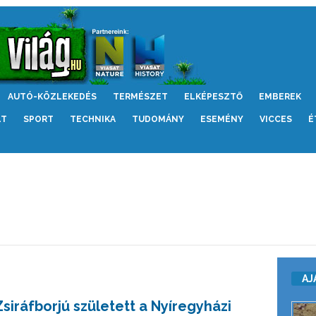
AUTÓ-KÖZLEKEDÉS
TERMÉSZET
ELKÉPESZTŐ
EMBEREK
LT
SPORT
TECHNIKA
TUDOMÁNY
ESEMÉNY
VICCES
É
AJ
Zsiráfborjú született a Nyíregyházi