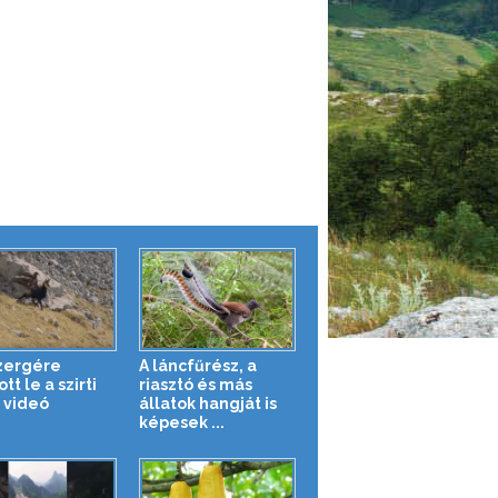
zergére
A láncfűrész, a
tt le a szirti
riasztó és más
– videó
állatok hangját is
képesek ...