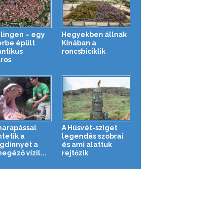
lingen – egy
Hegyekben állnak
erbe épült
Kínában a
ntikus
roncsbiciklik
áros
harapással
A Húsvét-sziget
tetik a
legendás szobrai
gdinnyét a
és ami alattuk
egéző vízil...
rejtőzik