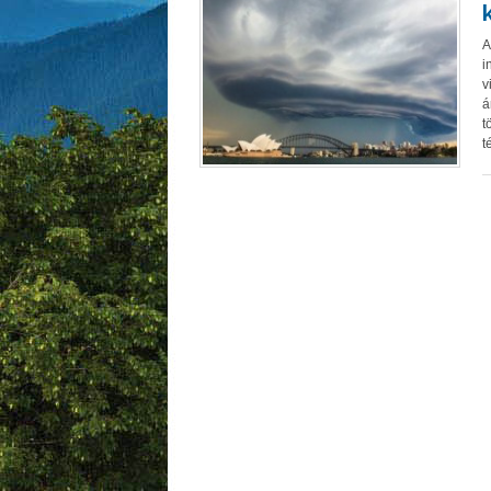
A
i
v
á
t
t