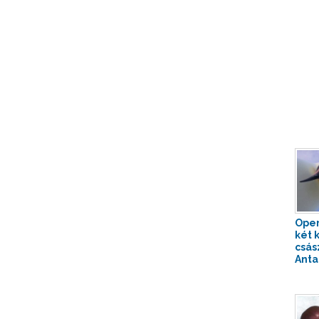
Oper
két 
csás
Antar