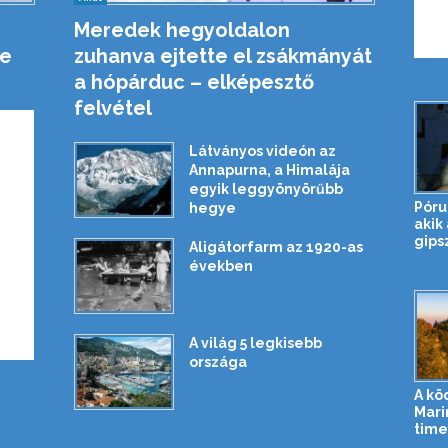
Meredek hegyoldalon
e
zuhanva ejtette el zsákmányát
a hópárduc – elképesztő
felvétel
Látványos videón az
Annapurna, a Himalája
egyik leggyönyörűbb
Pórul
hegye
akik
gips
Aligátorfarm az 1920-as
években
A világ 5 legkisebb
országa
A kö
Mari
time