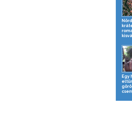
Nörd
krát
roma
kisv
Egy 
eltün
görö
csem