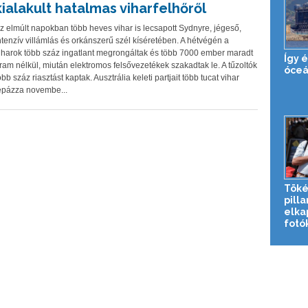
kialakult hatalmas viharfelhőről
z elmúlt napokban több heves vihar is lecsapott Sydnyre, jégeső,
ntenzív villámlás és orkánszerű szél kíséretében. A hétvégén a
iharok több száz ingatlant megrongáltak és több 7000 ember maradt
Így 
ram nélkül, miután elektromos felsővezetékek szakadtak le. A tűzoltók
óceá
öbb száz riasztást kaptak. Ausztrália keleti partjait több tucat vihar
épázza novembe...
Töké
pill
elka
fotó