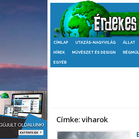
Érdekes
CÍMLAP
UTAZÁS-NAGYVILÁG
ÁLLAT
Világ
HÍREK
MŰVÉSZET ÉS DESIGN
RÉGMÚ
EGYÉB
Címke: viharok