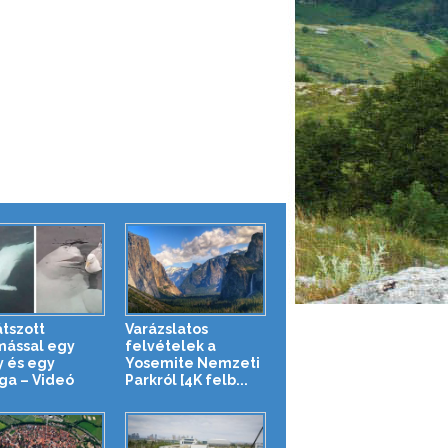
átszott
Varázslatos
ással egy
felvételek a
y és egy
Yosemite Nemzeti
ga – Videó
Parkról [4K felb...