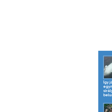
Így j
egym
sirál
belu