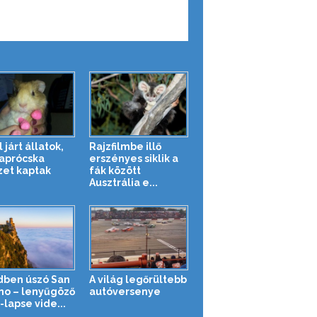
 járt állatok,
Rajzfilmbe illő
 aprócska
erszényes siklik a
zet kaptak
fák között
Ausztrália e...
dben úszó San
A világ legőrültebb
no – lenyűgöző
autóversenye
-lapse vide...