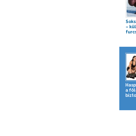
Soks
– kü
furcs
Hasp
a fö
bizto