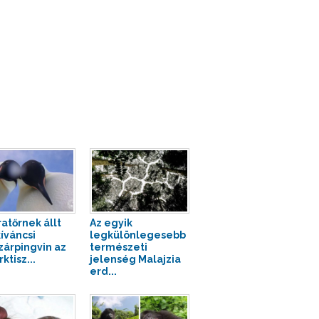
atőrnek állt
Az egyik
kíváncsi
legkülönlegesebb
zárpingvin az
természeti
ktisz...
jelenség Malajzia
erd...