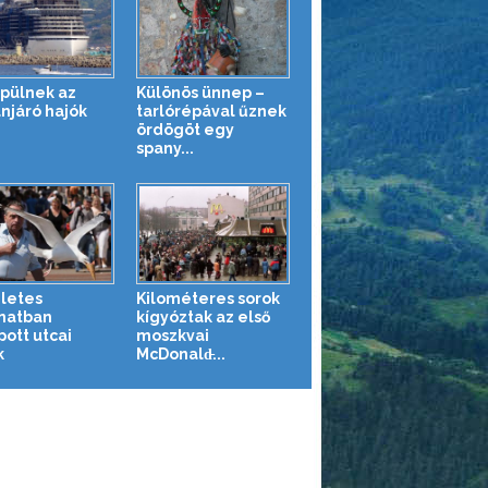
épülnek az
Különös ünnep –
njáró hajók
tarlórépával űznek
ördögöt egy
spany...
letes
Kilométeres sorok
anatban
kígyóztak az első
pott utcai
moszkvai
k
McDonald̵...