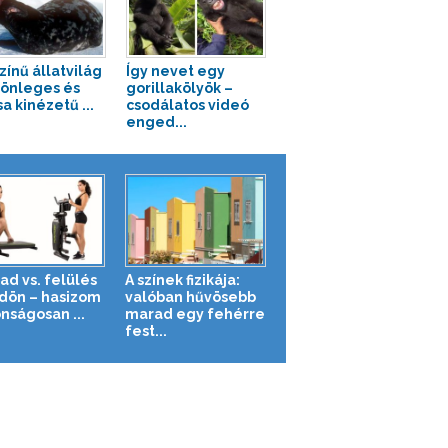
zínű állatvilág
Így nevet egy
lönleges és
gorillakölyök –
a kinézetű ...
csodálatos videó
enged...
ad vs. felülés
A színek fizikája:
ldön – hasizom
valóban hűvösebb
nságosan ...
marad egy fehérre
fest...