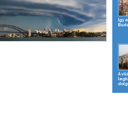
Így 
Buda
A vil
leg
dolg