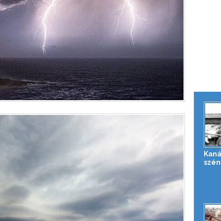
Kaná
szén