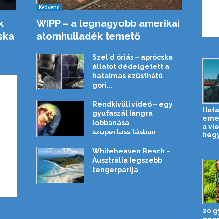
Kedvenc
k
WIPP – a legnagyobb amerikai
ska
atomhulladék temető
Szelíd óriás – aprócska
állatot dédelgetett a
hatalmas ezüsthátú
gori...
Rendkívüli videó – egy
Hata
gyufaszál lángra
emel
lobbanása
a vi
szuperlassításban
hegy
Whiteheaven Beach –
Ausztrália legszebb
tengerpartja
20 g
geom