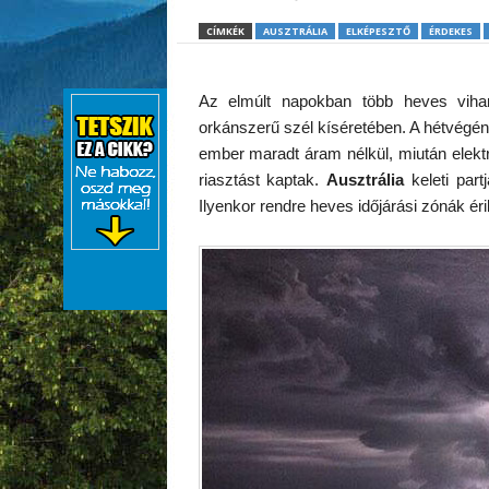
CÍMKÉK
AUSZTRÁLIA
ELKÉPESZTŐ
ÉRDEKES
Az elmúlt napokban több heves viha
orkánszerű szél kíséretében. A hétvégén
ember maradt áram nélkül, miután elekt
riasztást kaptak.
Ausztrália
keleti part
Ilyenkor rendre heves időjárási zónák éri