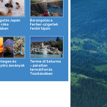
gatás Japán
Barangolás a
 róka
Feröer-szigetek
jában
festői tájain
nleges és
Terme di Saturnia
yörű ásványok
– páratlan
termálforrás
Toszkánában