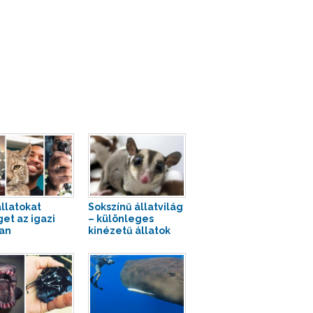
llatokat
Sokszínű állatvilág
get az igazi
– különleges
an
kinézetű állatok