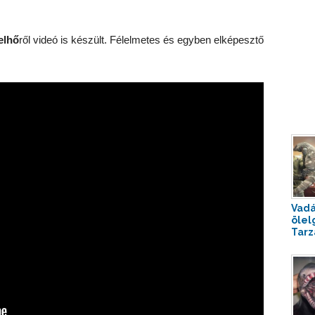
elhő
ről videó is készült. Félelmetes és egyben elképesztő
Vadá
ölel
Tarz