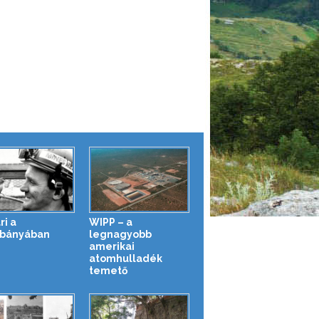
ri a
WIPP – a
bányában
legnagyobb
amerikai
atomhulladék
temető