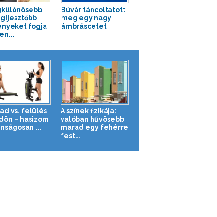
gkülönösebb
Búvár táncoltatott
egijesztőbb
meg egy nagy
ényeket fogja
ámbráscetet
ten...
ad vs. felülés
A színek fizikája:
ldön – hasizom
valóban hűvösebb
nságosan ...
marad egy fehérre
fest...