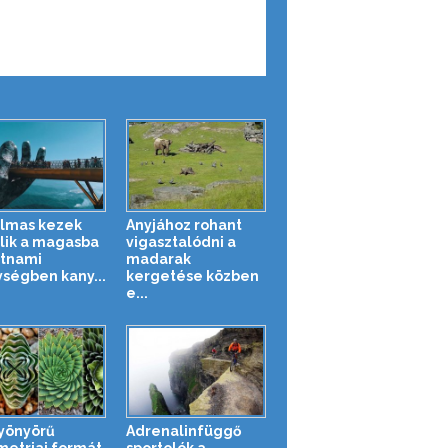
lmas kezek
Anyjához rohant
ik a magasba
vigasztalódni a
etnami
madarak
ségben kany...
kergetése közben
e...
yönyörű
Adrenalinfüggő
etriai formát
sportolók a