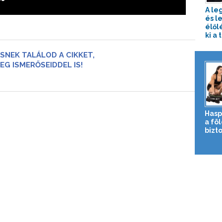
A le
és l
élől
ki a 
SNEK TALÁLOD A CIKKET,
EG ISMERŐSEIDDEL IS!
Hasp
a fö
bizto