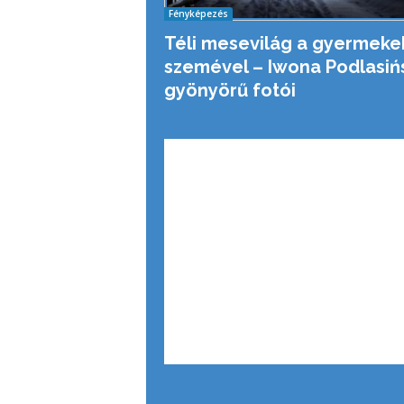
Fényképezés
Téli mesevilág a gyermeke
szemével – Iwona Podlasiń
gyönyörű fotói