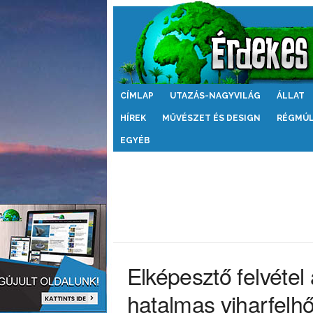
Érdekes
CÍMLAP
UTAZÁS-NAGYVILÁG
ÁLLAT
Világ
HÍREK
MŰVÉSZET ÉS DESIGN
RÉGMÚ
EGYÉB
Elképesztő felvétel 
hatalmas viharfelhő