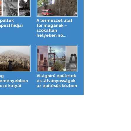
épültek
A természet utat
pest hídjai
tör magának –
szokatlan
helyeken nö...
ág
Világhírű épületek
keményebben
és látványosságok
ozó kutyái
az építésük közben