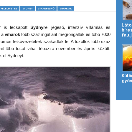
FÉLELMETES
SYDNEY
VIHARFELHŐ
VIHAROK
Láto
r is lecsapott
Sydnyr
e, jégeső, intenzív villámlás és
híres
 a
viharok
több száz ingatlant megrongáltak és több 7000
falu
romos felsővezetékek szakadtak le. A tűzoltók több száz
jait több tucat vihar tépázza november és április között.
k el Sydneyt.
Külö
gyön