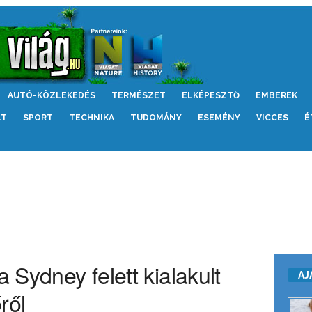
AUTÓ-KÖZLEKEDÉS
TERMÉSZET
ELKÉPESZTŐ
EMBEREK
LT
SPORT
TECHNIKA
TUDOMÁNY
ESEMÉNY
VICCES
É
a Sydney felett kialakult
AJ
ről