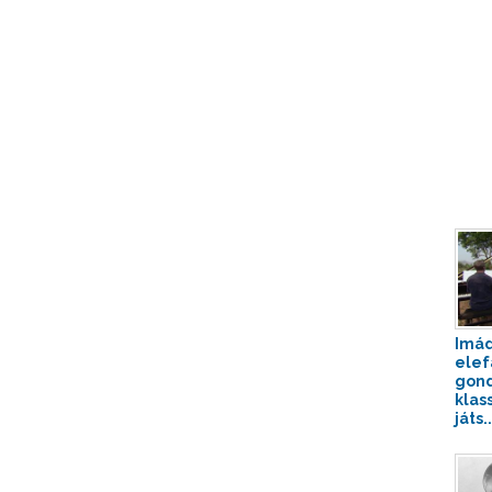
Imád
elef
gond
klas
játs..