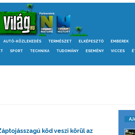
AUTÓ-KÖZLEKEDÉS
TERMÉSZET
ELKÉPESZTŐ
EMBEREK
LT
SPORT
TECHNIKA
TUDOMÁNY
ESEMÉNY
VICCES
É
AJ
Záptojásszagú köd veszi körül az