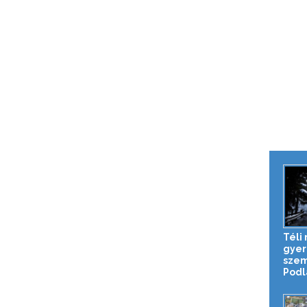
Téli
gye
szem
Podla