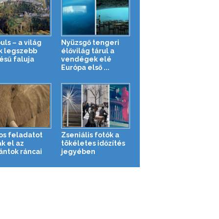
ls – a világ
Nyüzsgő tengeri
k legszebb
élővilág tárul a
ésű faluja
vendégek elé
Európa első ...
os feladatot
Zseniális fotók a
k el az
tökéletes időzítés
ántok ráncai
jegyében