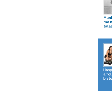
Munk
ma 
talá
Hasp
a fö
bizto