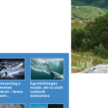
 mesevilág a
Egy különleges
rmekek
madár, aki víz alatt
ével – Iwona
vadászik
siń...
áldozatára