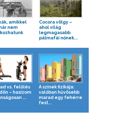
ák, amikkel
Cocora völgy –
már nem
ahol világ
lkozhatunk
legmagasabb
pálmafái nőnek...
ad vs. felülés
A színek fizikája:
ldön – hasizom
valóban hűvösebb
nságosan ...
marad egy fehérre
fest...