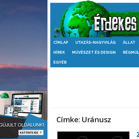
Érdekes
CÍMLAP
UTAZÁS-NAGYVILÁG
ÁLLAT
Világ
HÍREK
MŰVÉSZET ÉS DESIGN
RÉGMÚ
EGYÉB
Címke: Uránusz