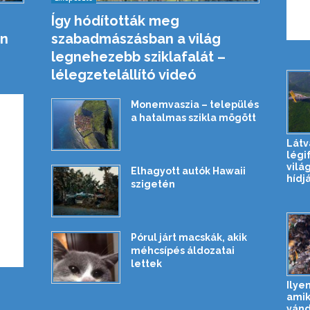
Így hódították meg
on
szabadmászásban a világ
legnehezebb sziklafalát –
lélegzetelállító videó
Monemvaszia – település
a hatalmas szikla mögött
Látv
légi
vilá
Elhagyott autók Hawaii
hídj
szigetén
Pórul járt macskák, akik
méhcsípés áldozatai
lettek
Ilye
amik
vánd