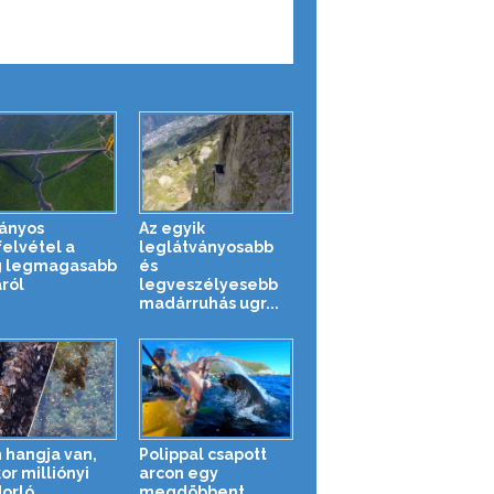
ányos
Az egyik
felvétel a
leglátványosabb
g legmagasabb
és
áról
legveszélyesebb
madárruhás ugr...
n hangja van,
Polippal csapott
or milliónyi
arcon egy
orló
megdöbbent