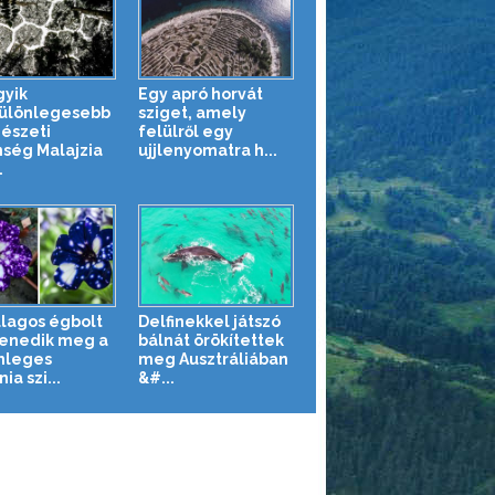
gyik
Egy apró horvát
ülönlegesebb
sziget, amely
észeti
felülről egy
nség Malajzia
ujjlenyomatra h...
.
illagos égbolt
Delfinekkel játszó
enedik meg a
bálnát örökítettek
nleges
meg Ausztráliában
ia szi...
&#...