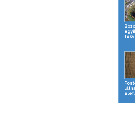
Bozou
egyi
fekv
Font
látna
elef