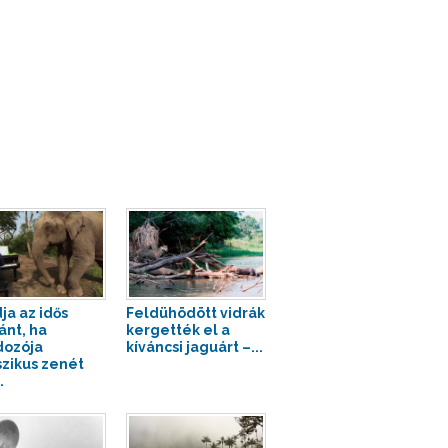
ja az idős
Feldühödött vidrák
ánt, ha
kergették el a
ozója
kíváncsi jaguárt –...
szikus zenét
.