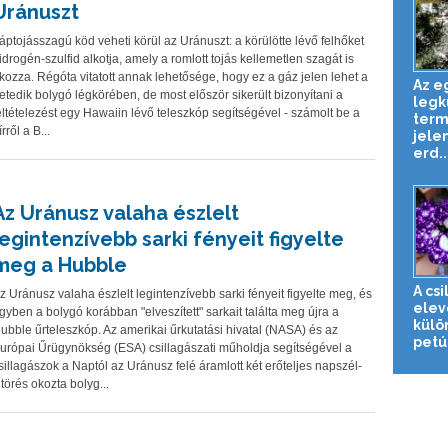
Uránuszt
áptojásszagú köd veheti körül az Uránuszt: a körülötte lévő felhőket
idrogén-szulfid alkotja, amely a romlott tojás kellemetlen szagát is
kozza. Régóta vitatott annak lehetősége, hogy ez a gáz jelen lehet a
Az e
etedik bolygó légkörében, de most először sikerült bizonyítani a
legk
eltételezést egy Hawaiin lévő teleszkóp segítségével - számolt be a
term
írről a B...
jele
erd..
Az Uránusz valaha észlelt
legintenzívebb sarki fényeit figyelte
meg a Hubble
A cs
z Uránusz valaha észlelt legintenzívebb sarki fényeit figyelte meg, és
elev
gyben a bolygó korábban "elveszített" sarkait találta meg újra a
külö
ubble űrteleszkóp. Az amerikai űrkutatási hivatal (NASA) és az
petún
urópai Űrügynökség (ESA) csillagászati műholdja segítségével a
sillagászok a Naptól az Uránusz felé áramlott két erőteljes napszél-
itörés okozta bolyg...