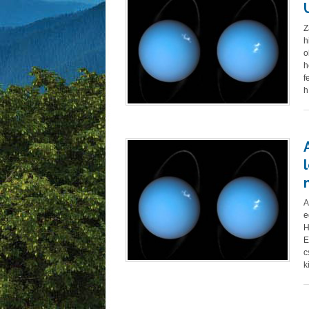
Z
h
o
h
f
h
A
e
H
E
c
k