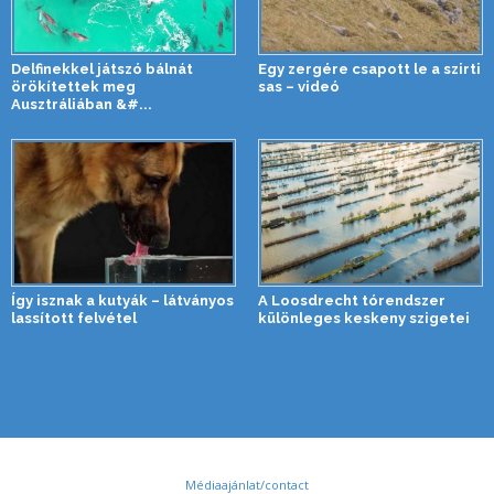
Delfinekkel játszó bálnát
Egy zergére csapott le a szirti
örökítettek meg
sas – videó
Ausztráliában &#...
Így isznak a kutyák – látványos
A Loosdrecht tórendszer
lassított felvétel
különleges keskeny szigetei
Médiaajánlat/contact