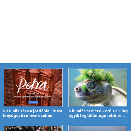
Virtuális séta a jordániai Petra
A kihalás szélére került a világ
lenyűgöző romvárosában
egyik legkülönlegesebb te...