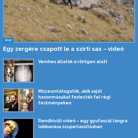
Állat
Egy zergére csapott le a szirti sas – videó
Vemhes állatok a röntgen alatt
Múzeumlátogatók, akik saját
hasonmásukat fedezték fel régi
festményeken
Rendkívüli videó – egy gyufaszál lángra
lobbanása szuperlassításban