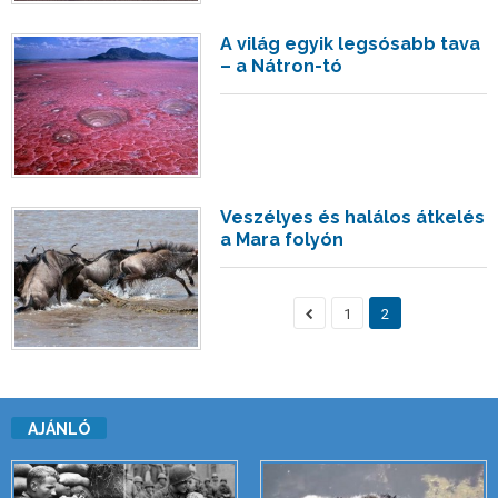
A világ egyik legsósabb tava
– a Nátron-tó
Veszélyes és halálos átkelés
a Mara folyón
1
2
AJÁNLÓ