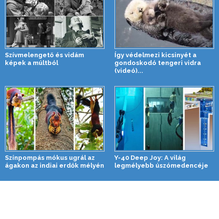
Szívmelengető és vidám
Így védelmezi kicsinyét a
képek a múltból
gondoskodó tengeri vidra
(videó)...
Színpompás mókus ugrál az
Y-40 Deep Joy: A világ
ágakon az indiai erdők mélyén
legmélyebb úszómedencéje