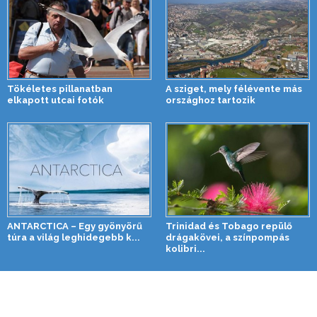
Tökéletes pillanatban
A sziget, mely félévente más
elkapott utcai fotók
országhoz tartozik
ANTARCTICA – Egy gyönyörű
Trinidad és Tobago repülő
túra a világ leghidegebb k...
drágakövei, a színpompás
kolibri...