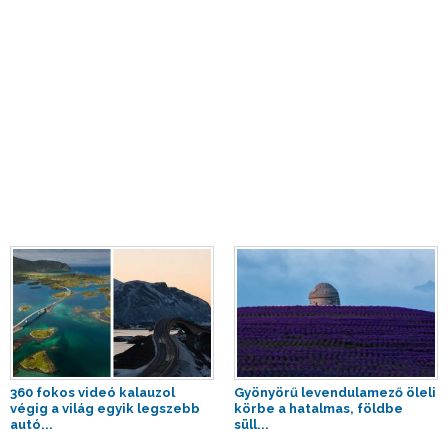
360 fokos videó kalauzol
Gyönyörű levendulamező öleli
végig a világ egyik legszebb
körbe a hatalmas, földbe
autó...
süll...