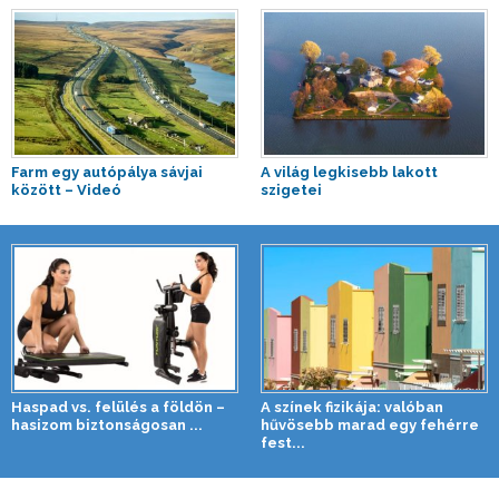
Farm egy autópálya sávjai
A világ legkisebb lakott
között – Videó
szigetei
Haspad vs. felülés a földön –
A színek fizikája: valóban
hasizom biztonságosan ...
hűvösebb marad egy fehérre
fest...