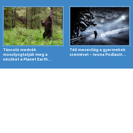
Táncoló medvék
Téli mesevilág a gyermekek
mosolyogtatják meg a
szemével – Iwona Podlasiń...
nézőket a Planet Earth...