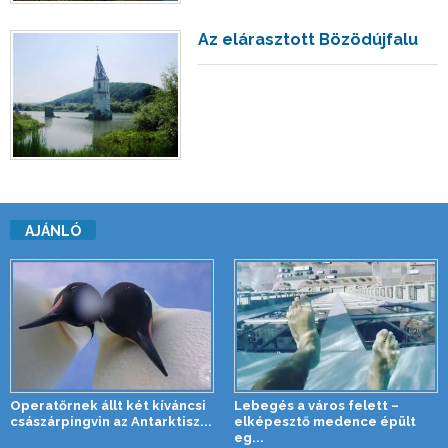
Az elárasztott Bözödújfalu
AJÁNLÓ
Operatőrnek állt két kíváncsi
Lebegés a város felett –
császárpingvin az Antarktisz...
elképesztő medence épült
eg...