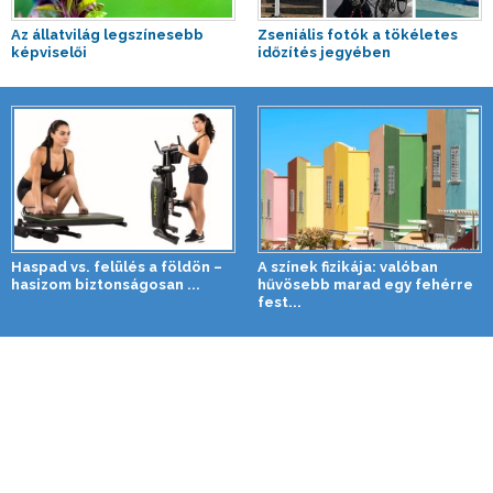
Az állatvilág legszínesebb
Zseniális fotók a tökéletes
képviselői
időzítés jegyében
Haspad vs. felülés a földön –
A színek fizikája: valóban
hasizom biztonságosan ...
hűvösebb marad egy fehérre
fest...