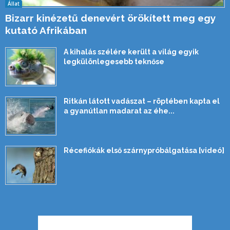
Állat
Bizarr kinézetű denevért örökített meg egy
kutató Afrikában
A kihalás szélére került a világ egyik
legkülönlegesebb teknőse
Ritkán látott vadászat – röptében kapta el
a gyanútlan madarat az éhe...
Récefiókák első szárnypróbálgatása [videó]