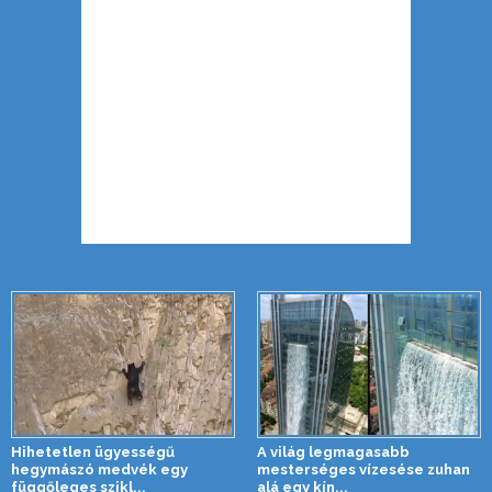
Hihetetlen ügyességű
A világ legmagasabb
hegymászó medvék egy
mesterséges vízesése zuhan
függőleges szikl...
alá egy kín...