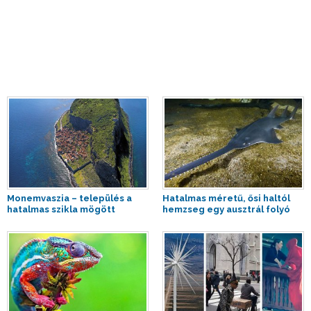
Monemvaszia – település a
Hatalmas méretű, ősi haltól
hatalmas szikla mögött
hemzseg egy ausztrál folyó