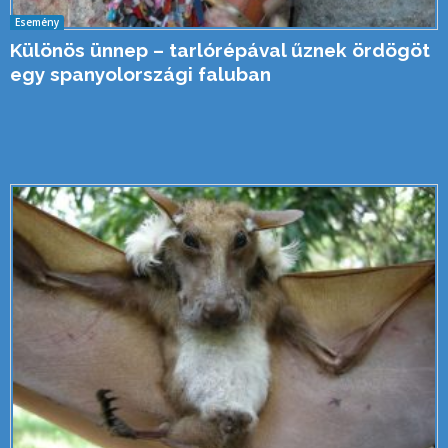
Esemény
Különös ünnep – tarlórépával űznek ördögöt
egy spanyolországi faluban