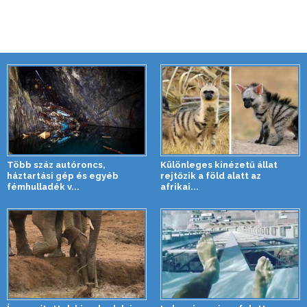
Több száz autóroncs,
Különleges kinézetű állat
háztartási gép és egyéb
rejtőzik a föld alatt az
fémhulladék v...
afrikai...