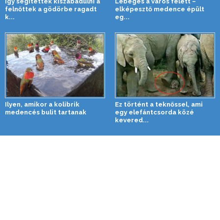
Így segítettek kiszabadulni a
Lebegés a város felett –
felnőttek a gödörbe ragadt
elképesztő medence épült
k...
eg...
Ilyen, amikor a kolibrik
Ez történt a teknőssel, ami
medencés bulit tartanak
egy elefántcsorda közé
kevered...