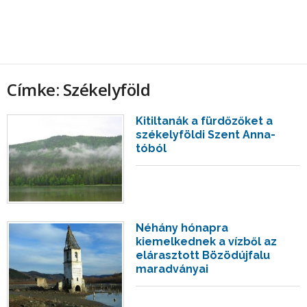
Címke: Székelyföld
Kitiltanák a fürdőzőket a
székelyföldi Szent Anna-
tóból
Néhány hónapra
kiemelkednek a vízből az
elárasztott Bözödújfalu
maradványai