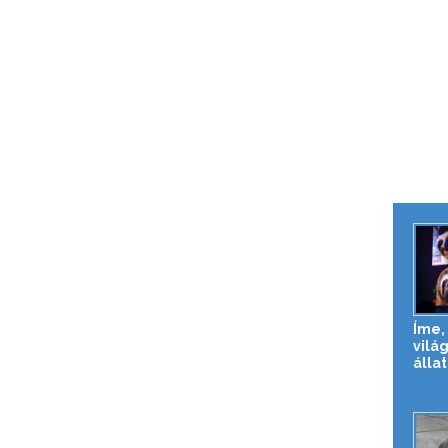
Íme, 
vilá
állat