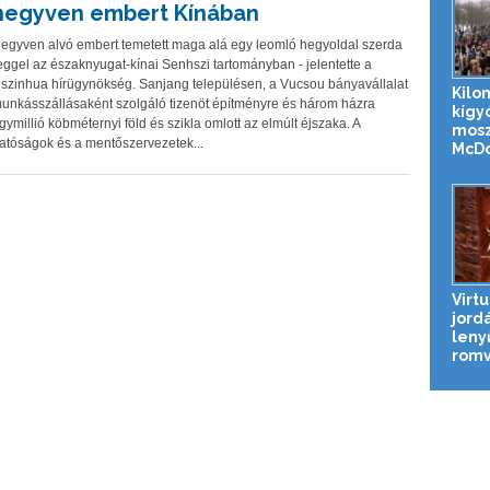
negyven embert Kínában
egyven alvó embert temetett maga alá egy leomló hegyoldal szerda
eggel az északnyugat-kínai Senhszi tartományban - jelentette a
szinhua hírügynökség. Sanjang településen, a Vucsou bányavállalat
Kilo
unkásszállásaként szolgáló tizenöt építményre és három házra
kígy
gymillió köbméternyi föld és szikla omlott az elmúlt éjszaka. A
mosz
atóságok és a mentőszervezetek...
McDon
Virtu
jord
leny
romv