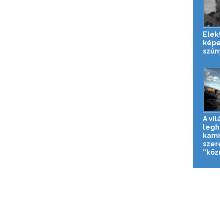
Elek
képe
szún
A vil
legh
kami
szer
“közú