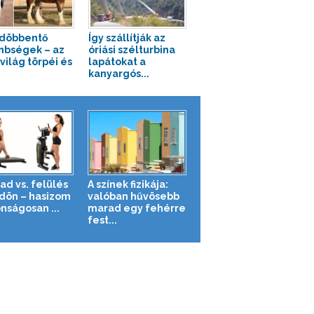
döbbentő
Így szállítják az
nbségek – az
óriási szélturbina
világ törpéi és
lapátokat a
kanyargós...
ad vs. felülés
A színek fizikája:
ldön – hasizom
valóban hűvösebb
nságosan ...
marad egy fehérre
fest...