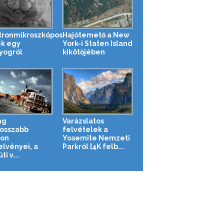
tronmikroszkópos
Hajótemető a New
k egy
York-i Staten Island
yogról
kikötőjében
ág
Varázslatos
osszabb
felvételek a
on
Yosemite Nemzeti
elvényei, a
Parkról [4K felb...
ti v...