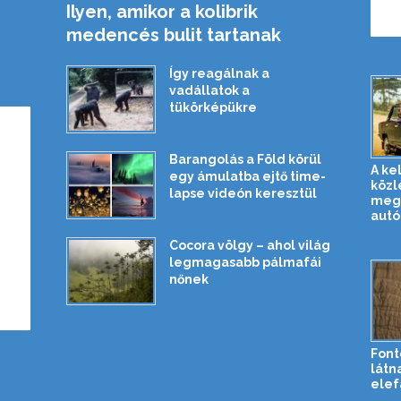
Ilyen, amikor a kolibrik
medencés bulit tartanak
Így reagálnak a
vadállatok a
tükörképükre
Barangolás a Föld körül
A ke
egy ámulatba ejtő time-
közl
lapse videón keresztül
megh
autó
Cocora völgy – ahol világ
legmagasabb pálmafái
nőnek
Font
látn
elef