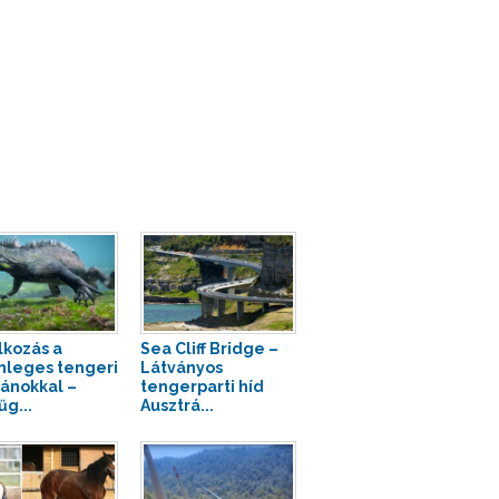
lkozás a
Sea Cliff Bridge –
nleges tengeri
Látványos
ánokkal –
tengerparti híd
űg...
Ausztrá...