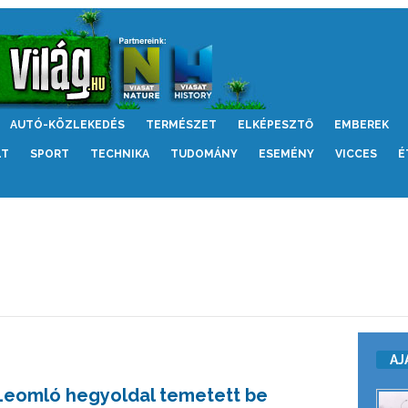
AUTÓ-KÖZLEKEDÉS
TERMÉSZET
ELKÉPESZTŐ
EMBEREK
LT
SPORT
TECHNIKA
TUDOMÁNY
ESEMÉNY
VICCES
É
AJ
Leomló hegyoldal temetett be