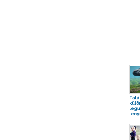
Talá
külö
legu
leny