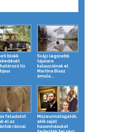
leti blokk
Svájc legszebb
ekedését
tájaiara
atározó tíz
kalauzolnak el
típus
Martina Bisaz
ámula...
os feladatot
Múzeumlátogatók,
ak el az
akik saját
ántok ráncai
hasonmásukat
fedezték fel régi...