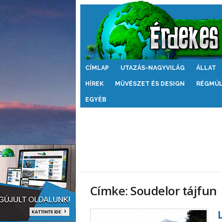
Érdekes
CÍMLAP
UTAZÁS-NAGYVILÁG
ÁLLAT
Világ
HÍREK
MŰVÉSZET ÉS DESIGN
RÉGMÚ
EGYÉB
Címke: Soudelor tájfun