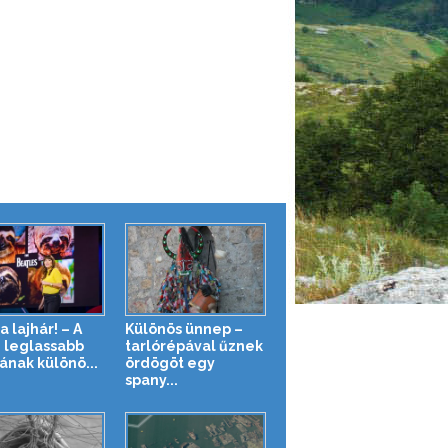
a lajhár! – A
Különös ünnep –
g leglassabb
tarlórépával űznek
ának különö...
ördögöt egy
spany...