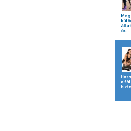
Meg
külö
állat
ór...
Hasp
a fö
bizto