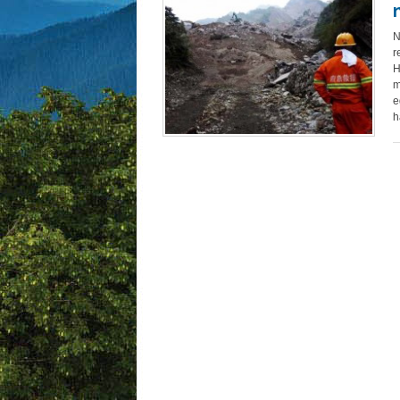
N
r
H
m
e
h