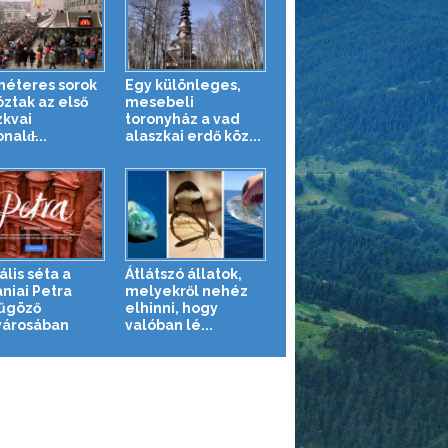
méteres sorok
Egy különleges,
óztak az első
mesebeli
kvai
toronyház a vad
ald̵...
alaszkai erdő köz...
ális séta a
Átlátszó állatok,
ániai Petra
melyekről nehéz
űgöző
elhinni, hogy
árosában
valóban lé...