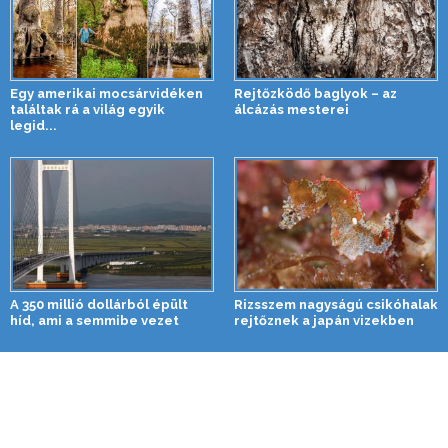
Egy amerikai mocsárvidéken
Rejtőzködő baglyok – az
találtak rá a világ egyik
álcázás mesterei
legid...
A 350 millió dollárból épült
Rizsszem nagyságú csikóhalak
híd, ami a semmibe vezet
rejtőznek a japán vizekben