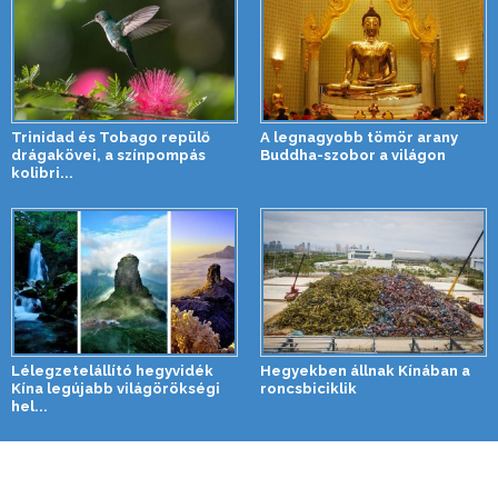
Trinidad és Tobago repülő
A legnagyobb tömör arany
drágakövei, a színpompás
Buddha-szobor a világon
kolibri...
Lélegzetelállító hegyvidék
Hegyekben állnak Kínában a
Kína legújabb világörökségi
roncsbiciklik
hel...