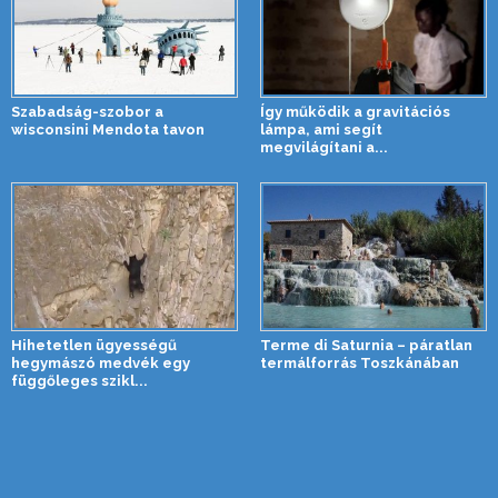
Szabadság-szobor a
Így működik a gravitációs
wisconsini Mendota tavon
lámpa, ami segít
megvilágítani a...
Hihetetlen ügyességű
Terme di Saturnia – páratlan
hegymászó medvék egy
termálforrás Toszkánában
függőleges szikl...