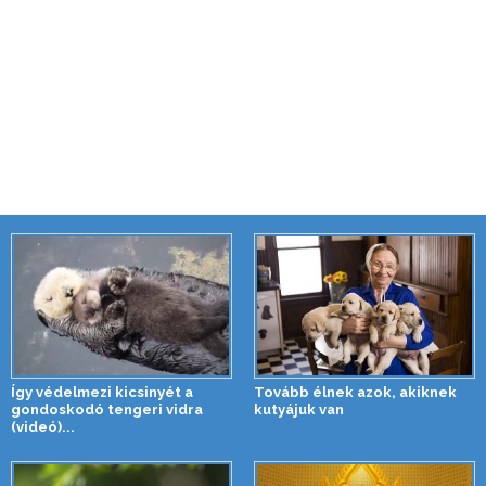
Így védelmezi kicsinyét a
Tovább élnek azok, akiknek
gondoskodó tengeri vidra
kutyájuk van
(videó)...