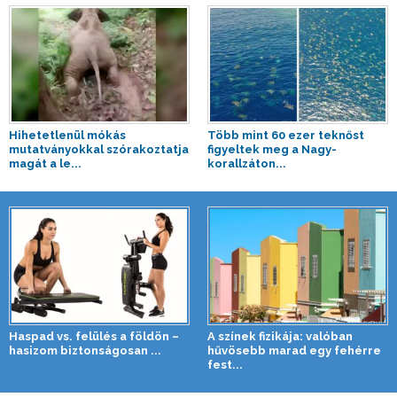
Hihetetlenül mókás
Több mint 60 ezer teknőst
mutatványokkal szórakoztatja
figyeltek meg a Nagy-
magát a le...
korallzáton...
Haspad vs. felülés a földön –
A színek fizikája: valóban
hasizom biztonságosan ...
hűvösebb marad egy fehérre
fest...