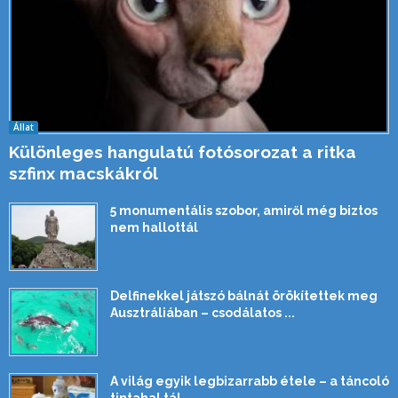
Állat
Különleges hangulatú fotósorozat a ritka
szfinx macskákról
5 monumentális szobor, amiről még biztos
nem hallottál
Delfinekkel játszó bálnát örökítettek meg
Ausztráliában – csodálatos ...
A világ egyik legbizarrabb étele – a táncoló