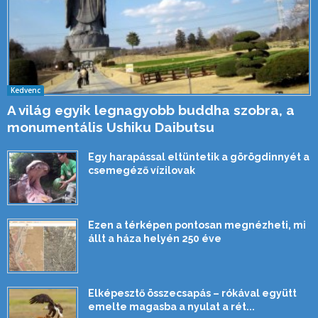
Kedvenc
A világ egyik legnagyobb buddha szobra, a
monumentális Ushiku Daibutsu
Egy harapással eltüntetik a görögdinnyét a
csemegéző vízilovak
Ezen a térképen pontosan megnézheti, mi
állt a háza helyén 250 éve
Elképesztő összecsapás – rókával együtt
emelte magasba a nyulat a rét...