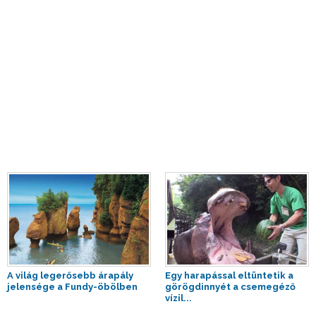
A világ legerősebb árapály
Egy harapással eltüntetik a
jelensége a Fundy-öbölben
görögdinnyét a csemegéző
vízil...