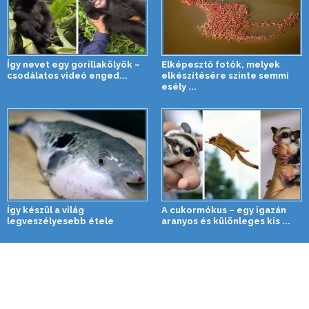
Így nevet egy gorillakölyök –
Elképesztő fotók, melyek
csodálatos videó enged...
elkészítésére szinte semmi
esély ...
Így készül a világ
A cukormókus – egy igazán
legveszélyesebb étele
aranyos és különleges kis ...