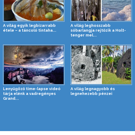
A világ egyik legbizarrabb
A világ leghosszabb
étele – a táncoló tintaha...
sóbarlangja rejtőzik a Holt-
tenger mel...
Lenyűgöző time-lapse videó
A világ legnagyobb és
tárja elénk a vadregényes
legnehezebb pénzei
Grand...