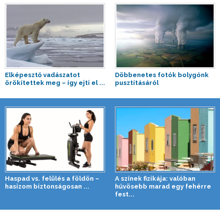
Elképesztő vadászatot
Döbbenetes fotók bolygónk
örökítettek meg – így ejti el ...
pusztításáról
Haspad vs. felülés a földön –
A színek fizikája: valóban
hasizom biztonságosan ...
hűvösebb marad egy fehérre
fest...