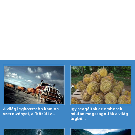
A világ leghosszabb kamion
Így reagáltak az emberek
szerelvényei, a “közúti v...
miután megszagolták a világ
legbü...