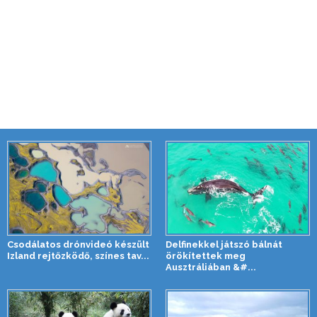
Csodálatos drónvideó készült
Delfinekkel játszó bálnát
Izland rejtőzködő, színes tav...
örökítettek meg
Ausztráliában &#...