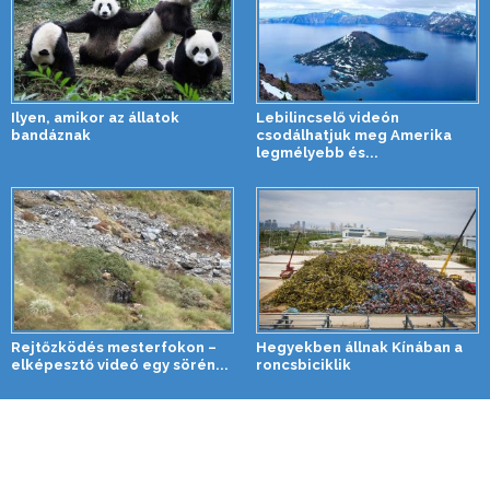
Ilyen, amikor az állatok
Lebilincselő videón
bandáznak
csodálhatjuk meg Amerika
legmélyebb és...
Rejtőzködés mesterfokon –
Hegyekben állnak Kínában a
elképesztő videó egy sörén...
roncsbiciklik