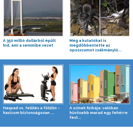
A 350 millió dollárból épült
Még a kutatókat is
híd, ami a semmibe vezet
megdöbbentette az
oposszumot zsákmányló...
Haspad vs. felülés a földön –
A színek fizikája: valóban
hasizom biztonságosan ...
hűvösebb marad egy fehérre
fest...