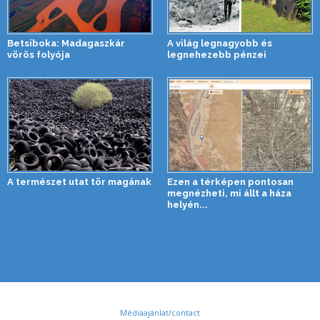
Betsiboka: Madagaszkár
A világ legnagyobb és
vörös folyója
legnehezebb pénzei
A természet utat tör magának
Ezen a térképen pontosan
megnézheti, mi állt a háza
helyén...
Médiaajánlat/contact