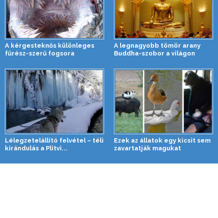
A kérgesteknős különleges
A legnagyobb tömör arany
fűrész-szerű fogsora
Buddha-szobor a világon
Lélegzetelállító felvétel – téli
Ezek az állatok egy kicsit sem
kirándulás a Plitvi...
zavartatják magukat