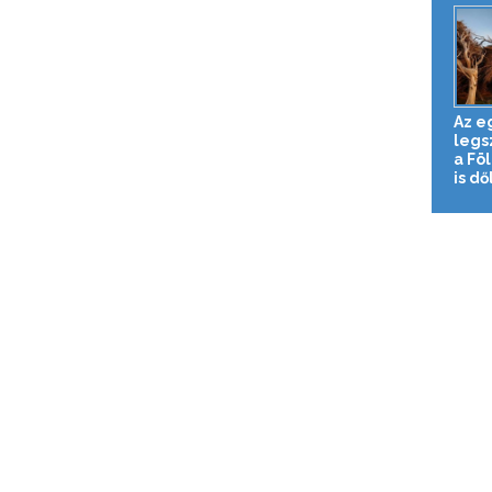
Az e
legs
a Föl
is dő