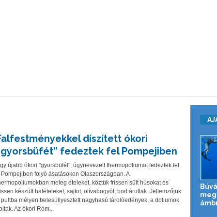
AJ
Falfestményekkel díszített ókori
“gyorsbüfét” fedeztek fel Pompejiben
gy újabb ókori "gyorsbüfét", úgynevezett thermopoliumot fedeztek fel
 Pompejiben folyó ásatásokon Olaszországban. A
hermopoliumokban meleg ételeket, köztük frissen sült húsokat és
Búvá
rissen készült halételeket, sajtot, olívabogyót, bort árultak. Jellemzőjük
meg 
 pultba mélyen belesüllyesztett nagyhasú tárolóedények, a doliumok
ámbr
oltak. Az ókori Róm...