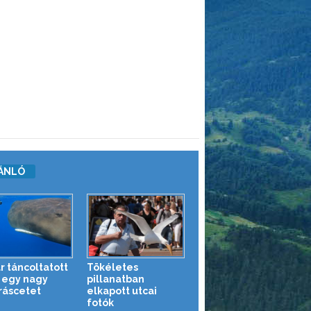
ÁNLÓ
r táncoltatott
Tökéletes
egy nagy
pillanatban
áscetet
elkapott utcai
fotók