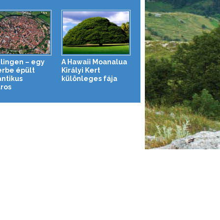
lingen – egy
A Hawaii Moanalua
erbe épült
Királyi Kert
ntikus
különleges fája
áros