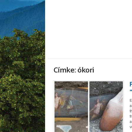
Címke: ókori
E
a
t
f
a
v