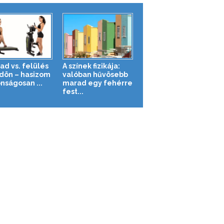
ad vs. felülés
A színek fizikája:
ldön – hasizom
valóban hűvösebb
nságosan ...
marad egy fehérre
fest...