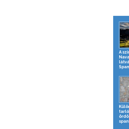
A sz
Nava
látv
Span
Külö
tarl
ördö
spany