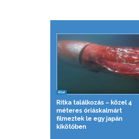
Állat
Ritka találkozás – közel 4
méteres óriáskalmárt
filmeztek le egy japán
kikötőben