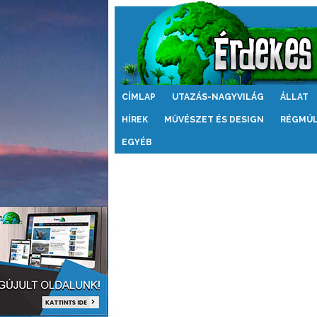
Érdekes
CÍMLAP
UTAZÁS-NAGYVILÁG
ÁLLAT
Világ
HÍREK
MŰVÉSZET ÉS DESIGN
RÉGMÚ
EGYÉB