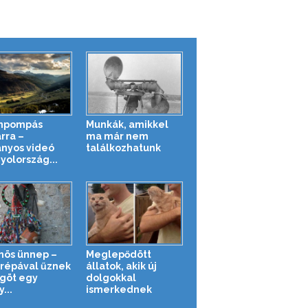
ínpompás
Munkák, amikkel
rra –
ma már nem
ányos videó
találkozhatunk
yolország...
nös ünnep –
Meglepődött
órépával űznek
állatok, akik új
göt egy
dolgokkal
...
ismerkednek