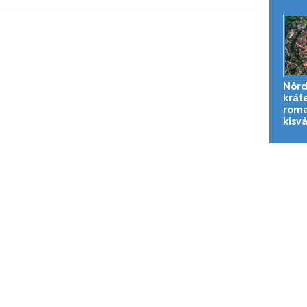
Nörd
krát
roma
kisv