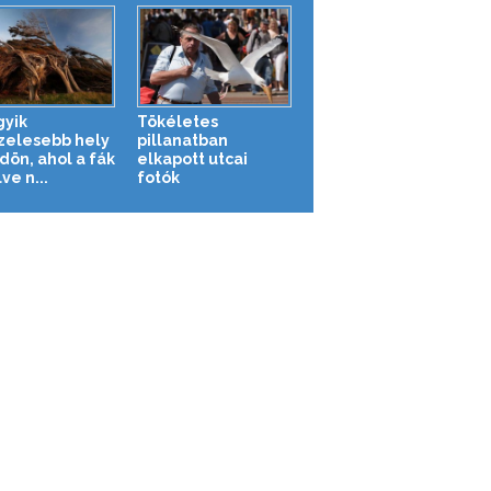
gyik
Tökéletes
zelesebb hely
pillanatban
dön, ahol a fák
elkapott utcai
lve n...
fotók