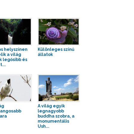
os helyszínen
Különleges színű
lik a világ
állatok
k legősibb és
t...
ág
A világ egyik
hangosabb
legnagyobb
ara
buddha szobra, a
monumentális
Ush...