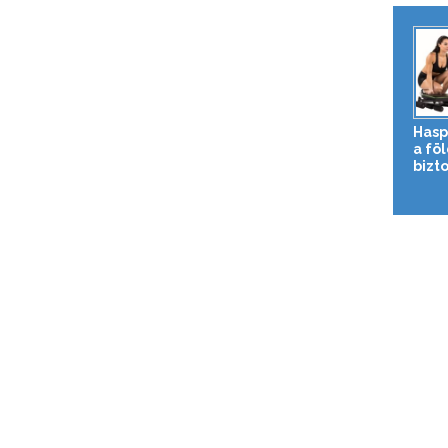
Hasp
a fö
bizto