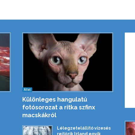
Állat
Különleges hangulatú
fotósorozat a ritka szfinx
macskákról
Lélegzetelállító vízesés
rejtőzik Izland egyik