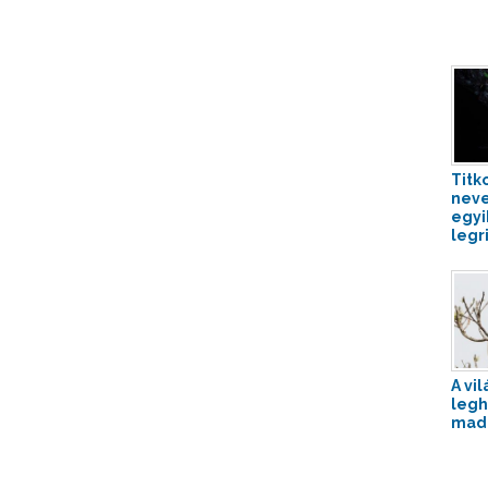
Titk
neve
egyi
legri
A vil
leg
mad