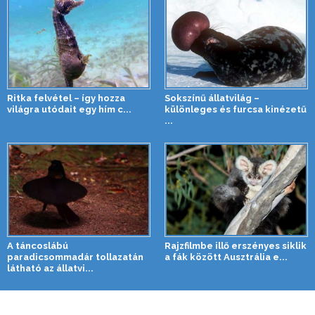
Ritka felvétel – így hozza
Sokszínű állatvilág –
világra utódait egy hím c...
különleges és furcsa kinézetű
...
A táncoslábú
Rajzfilmbe illő erszényes siklik
paradicsommadár tollazatán
a fák között Ausztrália e...
látható az állatvi...