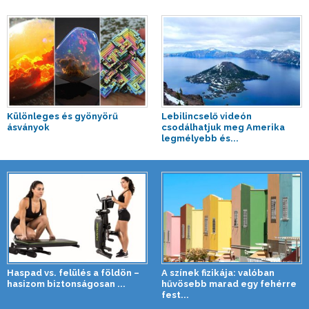
Különleges és gyönyörű
Lebilincselő videón
ásványok
csodálhatjuk meg Amerika
legmélyebb és...
Haspad vs. felülés a földön –
A színek fizikája: valóban
hasizom biztonságosan ...
hűvösebb marad egy fehérre
fest...