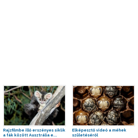
Rajzfilmbe illő erszényes siklik
Elképesztő videó a méhek
a fák között Ausztrália e...
születéséről