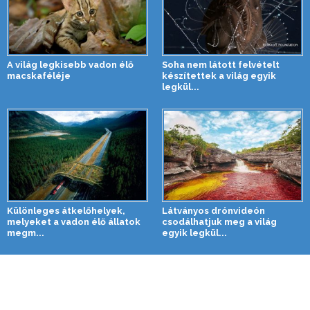
A világ legkisebb vadon élő
Soha nem látott felvételt
macskaféléje
készítettek a világ egyik
legkül...
Különleges átkelőhelyek,
Látványos drónvideón
melyeket a vadon élő állatok
csodálhatjuk meg a világ
megm...
egyik legkül...