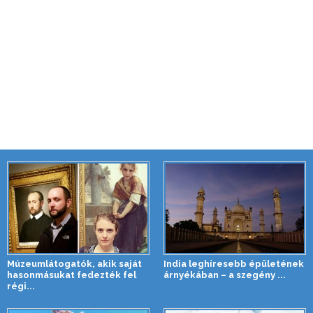
Múzeumlátogatók, akik saját
India leghíresebb épületének
hasonmásukat fedezték fel
árnyékában – a szegény ...
régi...