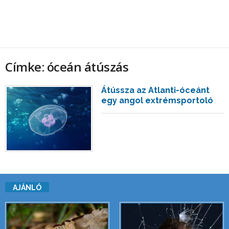
Címke: óceán átúszás
Átússza az Atlanti-óceánt
egy angol extrémsportoló
AJÁNLÓ