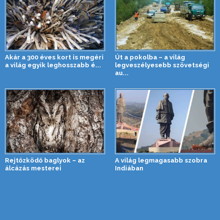
Akár a 300 éves kort is megéri
Út a pokolba – a világ
a világ egyik leghosszabb é...
legveszélyesebb szövetségi
au...
Rejtőzködő baglyok – az
A világ legmagasabb szobra
álcázás mesterei
Indiában