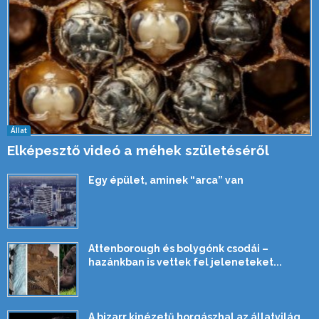
Állat
Elképesztő videó a méhek születéséről
Egy épület, aminek “arca” van
Attenborough és bolygónk csodái –
hazánkban is vettek fel jeleneteket...
A bizarr kinézetű horgászhal az állatvilág