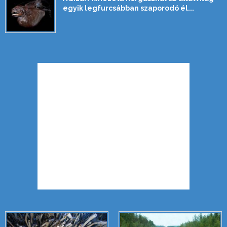
egyik legfurcsábban szaporodó él...