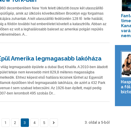
960 decemberében New York felett ütközött össze két utasszállító
epülőgép, amik az ütközés következtében Brooklyn egy forgalmas
Fant
tcájára zuhantak. A két utasszállító fedélzetén 128 fő lelte halálát,
time
íg a földön további hat emberéletet követelt a katasztrófa. Abban az
Kan
dőben ez volt a leghalálosabb baleset az amerikai polgári repülés
vará
örténelmében. A...
nemz
Épül Amerika legmagasabb lakóháza
 világ legmagasabb épülete a dubai Burj Khalifa. A 2010-ben átadott
pület teteje nem kevesebb mint 829,8 méteres magasságba
melkedik. Ehhez képest első hallásra kicsinek tűnhet az Egyesült
Hasp
llamok épülőben lévő legmagasabb lakóháza, de azért a 432 Park
a fö
venue-t sem szabad lebecsülni. Az 1926-ban épített, majd pedig
bizto
007-ben lerombolt 495 szobás Dr...
3. oldal a 5-ból
1
2
3
4
5