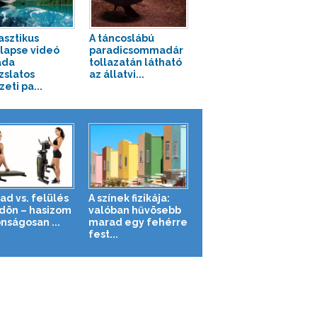
asztikus
A táncoslábú
lapse videó
paradicsommadár
ada
tollazatán látható
zslatos
az állatvi...
eti pa...
ad vs. felülés
A színek fizikája:
ldön – hasizom
valóban hűvösebb
nságosan ...
marad egy fehérre
fest...