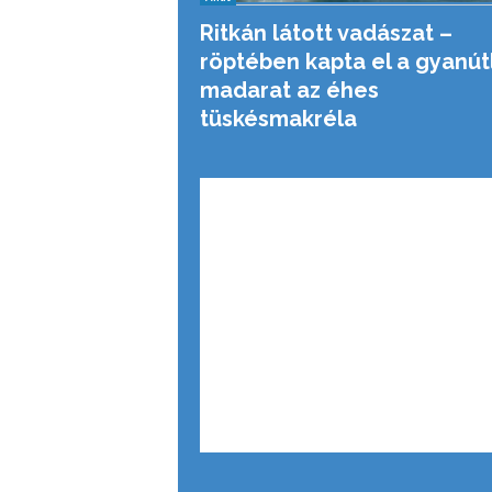
Ritkán látott vadászat –
röptében kapta el a gyanút
madarat az éhes
tüskésmakréla