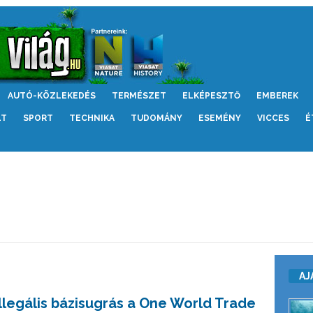
AUTÓ-KÖZLEKEDÉS
TERMÉSZET
ELKÉPESZTŐ
EMBEREK
LT
SPORT
TECHNIKA
TUDOMÁNY
ESEMÉNY
VICCES
É
AJ
Illegális bázisugrás a One World Trade