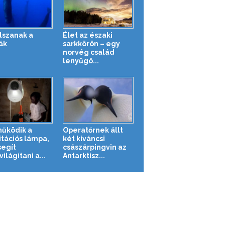
alszanak a
Élet az északi
ák
sarkkörön – egy
norvég család
lenyűgö...
működik a
Operatőrnek állt
itációs lámpa,
két kíváncsi
segít
császárpingvin az
lágítani a...
Antarktisz...