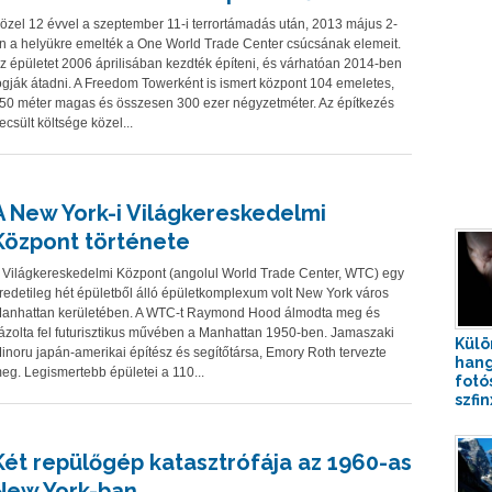
özel 12 évvel a szeptember 11-i terrortámadás után, 2013 május 2-
n a helyükre emelték a One World Trade Center csúcsának elemeit.
z épületet 2006 áprilisában kezdték építeni, és várhatóan 2014-ben
ogják átadni. A Freedom Towerként is ismert központ 104 emeletes,
50 méter magas és összesen 300 ezer négyzetméter. Az építkezés
ecsült költsége közel...
A New York-i Világkereskedelmi
Központ története
 Világkereskedelmi Központ (angolul World Trade Center, WTC) egy
redetileg hét épületből álló épületkomplexum volt New York város
anhattan kerületében. A WTC-t Raymond Hood álmodta meg és
ázolta fel futurisztikus művében a Manhattan 1950-ben. Jamaszaki
Külö
inoru japán-amerikai építész és segítőtársa, Emory Roth tervezte
hang
eg. Legismertebb épületei a 110...
fotó
szfin
Két repülőgép katasztrófája az 1960-as
New York-ban