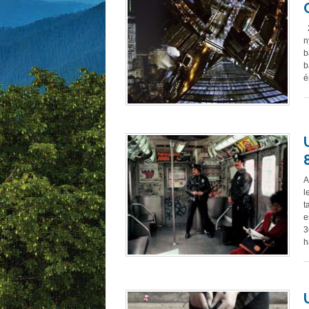
2
n
b
b
é
A
l
t
e
3
h