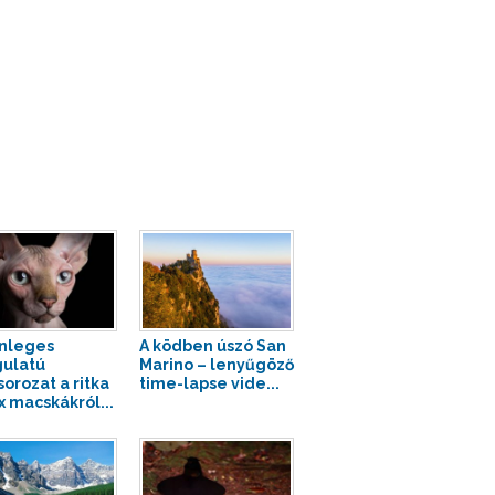
nleges
A ködben úszó San
ulatú
Marino – lenyűgöző
sorozat a ritka
time-lapse vide...
x macskákról...