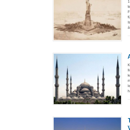
1
t
F
f
I
á
K
M
k
m
l
h