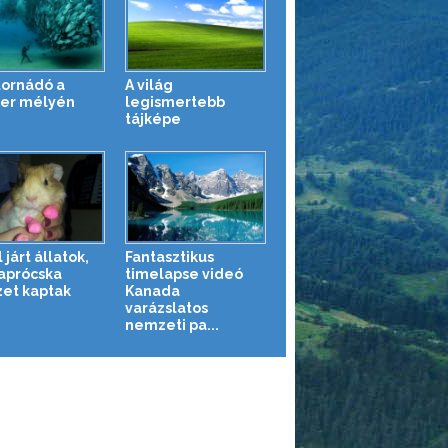
tornádó a
A világ
er mélyén
legismertebb
tájképe
 járt állatok,
Fantasztikus
 aprócska
timelapse videó
zet kaptak
Kanada
varázslatos
nemzeti pa...