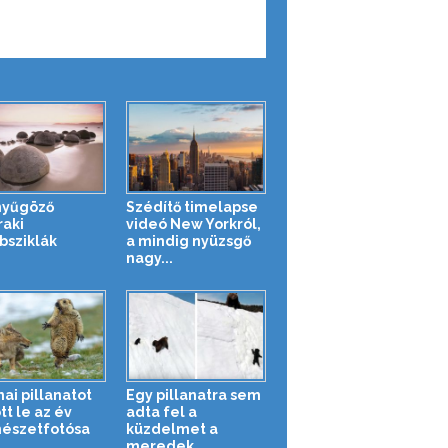
nyűgöző
Szédítő timelapse
aki
videó New Yorkról,
sziklák
a mindig nyüzsgő
nagy...
ai pillanatot
Egy pillanatra sem
tt le az év
adta fel a
észetfotósa
küzdelmet a
meredek