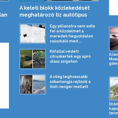
A keleti blokk közlekedését
lan
meghatározó tíz autótípus
Egy pillanatra sem adta
fel a küzdelmet a
meredek hegyoldalon
csúszkáló med...
Kőfallal védett
A le
citruskertek egy apró
Moer
olasz szigeten
gömb
A világ leghosszabb
sóbarlangja rejtőzik a
Holt-tenger mellett
Drám
kapo
term