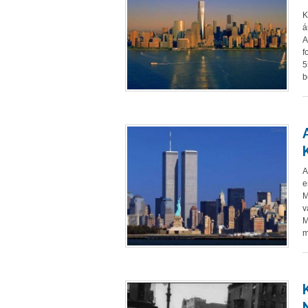
K
á
A
f
5
b
A
e
M
v
M
m