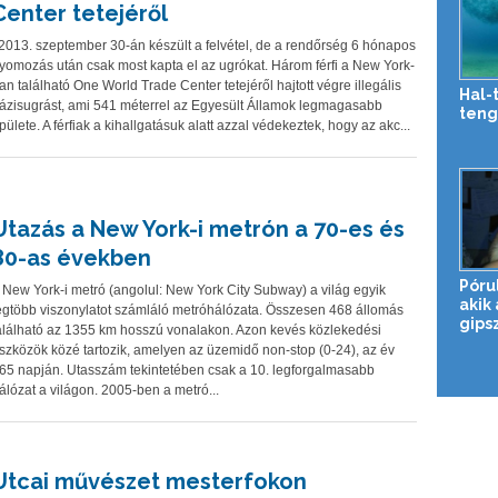
Center tetejéről
013. szeptember 30-án készült a felvétel, de a rendőrség 6 hónapos
yomozás után csak most kapta el az ugrókat. Három férfi a New York-
an található One World Trade Center tetejéről hajtott végre illegális
Hal-
ázisugrást, ami 541 méterrel az Egyesült Államok legmagasabb
teng
pülete. A férfiak a kihallgatásuk alatt azzal védekeztek, hogy az akc...
Utazás a New York-i metrón a 70-es és
80-as években
Pórul
 New York-i metró (angolul: New York City Subway) a világ egyik
akik
egtöbb viszonylatot számláló metróhálózata. Összesen 468 állomás
gips
alálható az 1355 km hosszú vonalakon. Azon kevés közlekedési
szközök közé tartozik, amelyen az üzemidő non-stop (0-24), az év
65 napján. Utasszám tekintetében csak a 10. legforgalmasabb
álózat a világon. 2005-ben a metró...
Utcai művészet mesterfokon