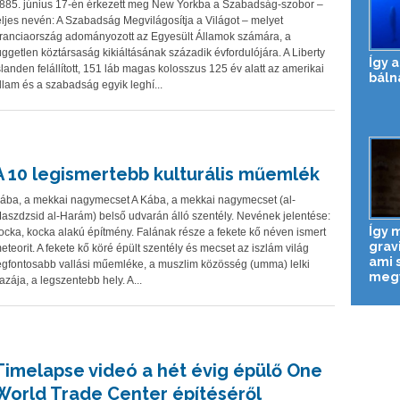
885. június 17-én érkezett meg New Yorkba a Szabadság-szobor –
eljes nevén: A Szabadság Megvilágosítja a Világot – melyet
ranciaország adományozott az Egyesült Államok számára, a
üggetlen köztársaság kikiáltásának századik évfordulójára. A Liberty
Így 
slanden felállított, 151 láb magas kolosszus 125 év alatt az amerikai
báln
llam és a szabadság egyik leghí...
A 10 legismertebb kulturális műemlék
ába, a mekkai nagymecset A Kába, a mekkai nagymecset (al-
aszdzsid al-Harám) belső udvarán álló szentély. Nevének jelentése:
Így 
ocka, kocka alakú építmény. Falának része a fekete kő néven ismert
grav
eteorit. A fekete kő köré épült szentély és mecset az iszlám világ
ami 
egfontosabb vallási műemléke, a muszlim közösség (umma) lelki
megvi
azája, a legszentebb hely. A...
Timelapse videó a hét évig épülő One
World Trade Center építéséről