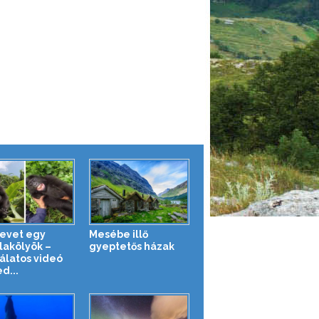
nevet egy
Mesébe illő
llakölyök –
gyeptetős házak
álatos videó
d...