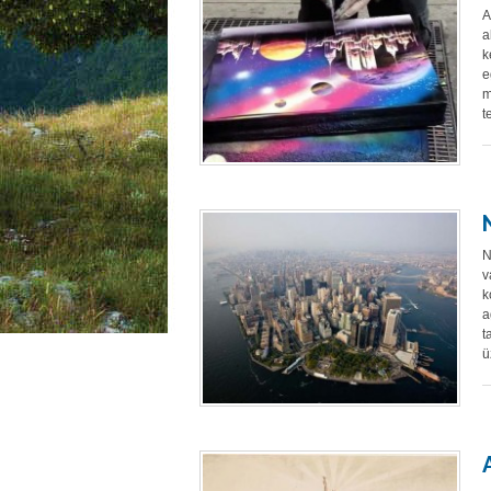
A
a
k
e
m
t
N
v
k
a
t
ü