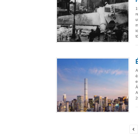
1
r
u
m
i
t
A
é
e
Á
A
2