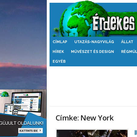
Érdekes
CÍMLAP
UTAZÁS-NAGYVILÁG
ÁLLAT
Világ
HÍREK
MŰVÉSZET ÉS DESIGN
RÉGMÚ
EGYÉB
Címke: New York