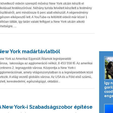
 következő videón szereplő művész New York utcáin készíti el
lkotásait festékszóróval. Néhány turista felvételt készített a festmény
észítéséről, ami mindössze 6 perc alatt elkészült. A végeredmény
gészen elképesztő lett. A YouTube-ra feltöltött videót már közel 1
illióan látták, így talán valaki felfigyel a New York utcáin alkotó
ehetségre. ...
New York madártávlatból
ew York az Amerikai Egyesült Államok legnépesebb
árosa, lakossága az agglomeráció nélkül, 8 453 558 fő. Az amerikai
ontinens 2. legnagyobb városa. Központja a New York-i
gglomerációnak, amely világviszonylatban is a legnépesebbek közé
artozik. A világ vezető globális városa. Az USA és a Föld első számú,
zleti, kereskedelmi, egészségügyi, oktatási...
Így 
gori
csod
enge
A New York-i Szabadságszobor építése