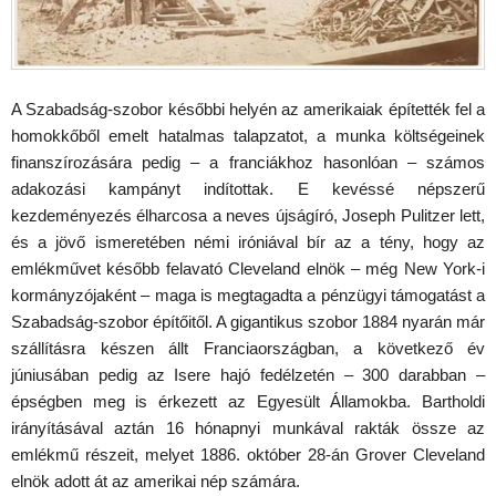
A Szabadság-szobor későbbi helyén az amerikaiak építették fel a
homokkőből emelt hatalmas talapzatot, a munka költségeinek
finanszírozására pedig – a franciákhoz hasonlóan – számos
adakozási kampányt indítottak. E kevéssé népszerű
kezdeményezés élharcosa a neves újságíró, Joseph Pulitzer lett,
és a jövő ismeretében némi iróniával bír az a tény, hogy az
emlékművet később felavató Cleveland elnök – még New York-i
kormányzójaként – maga is megtagadta a pénzügyi támogatást a
Szabadság-szobor építőitől. A gigantikus szobor 1884 nyarán már
szállításra készen állt Franciaországban, a következő év
júniusában pedig az Isere hajó fedélzetén – 300 darabban –
épségben meg is érkezett az Egyesült Államokba. Bartholdi
irányításával aztán 16 hónapnyi munkával rakták össze az
emlékmű részeit, melyet 1886. október 28-án Grover Cleveland
elnök adott át az amerikai nép számára.