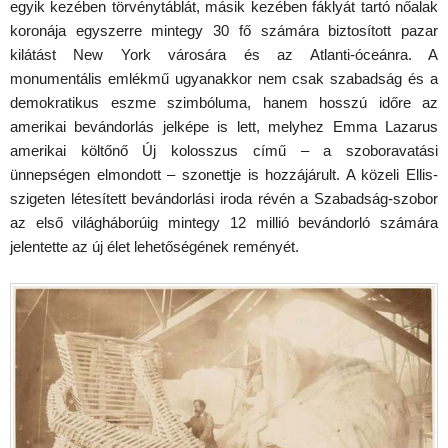
egyik kezében törvénytáblát, másik kezében fáklyát tartó nőalak
koronája egyszerre mintegy 30 fő számára biztosított pazar
kilátást New York városára és az Atlanti-óceánra. A
monumentális emlékmű ugyanakkor nem csak szabadság és a
demokratikus eszme szimbóluma, hanem hosszú időre az
amerikai bevándorlás jelképe is lett, melyhez Emma Lazarus
amerikai költőnő Új kolosszus című – a szoboravatási
ünnepségen elmondott – szonettje is hozzájárult. A közeli Ellis-
szigeten létesített bevándorlási iroda révén a Szabadság-szobor
az első világháborúig mintegy 12 millió bevándorló számára
jelentette az új élet lehetőségének reményét.