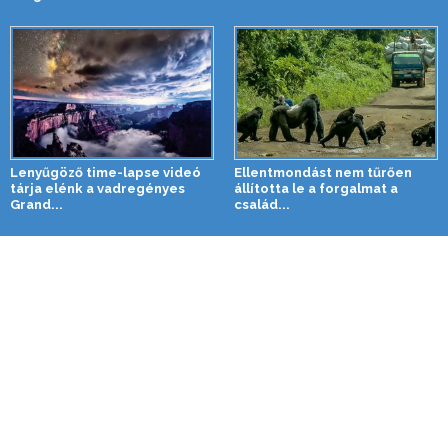
Lenyűgöző time-lapse videó
Ellentmondást nem tűrően
tárja elénk a vadregényes
állította le a forgalmat a
Grand...
család...