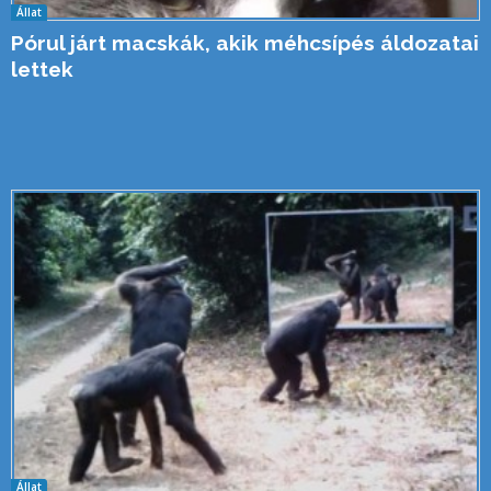
Állat
Pórul járt macskák, akik méhcsípés áldozatai
lettek
Állat