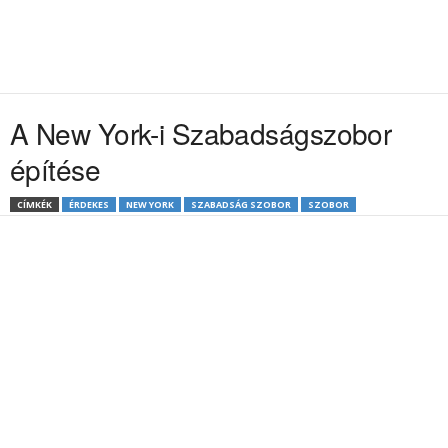
A New York-i Szabadságszobor
építése
CÍMKÉK
ÉRDEKES
NEW YORK
SZABADSÁG SZOBOR
SZOBOR