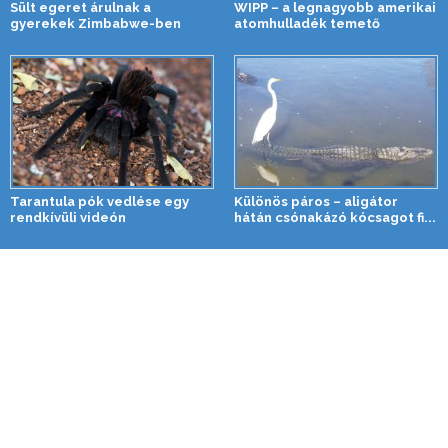
Sült egeret árulnak a
WIPP – a legnagyobb amerikai
gyerekek Zimbabwe-ben
atomhulladék temető
Tarantula pók vedlése egy
Különös páros – aligátor
rendkívüli videón
hátán csónakázó kócsagot fi...