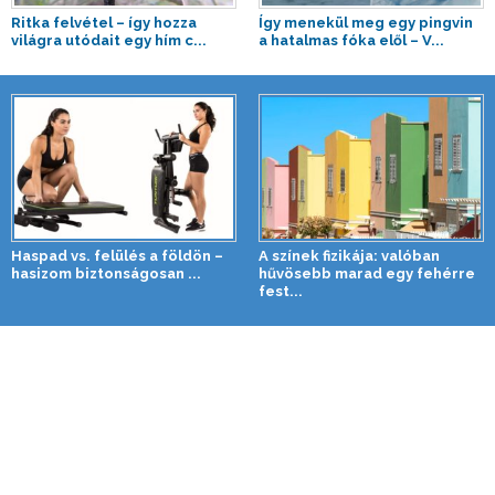
Ritka felvétel – így hozza
Így menekül meg egy pingvin
világra utódait egy hím c...
a hatalmas fóka elől – V...
Haspad vs. felülés a földön –
A színek fizikája: valóban
hasizom biztonságosan ...
hűvösebb marad egy fehérre
fest...