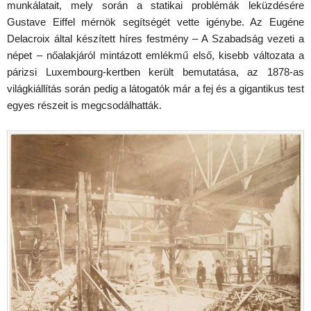
munkálatait, mely során a statikai problémák leküzdésére
Gustave Eiffel mérnök segítségét vette igénybe. Az Eugéne
Delacroix által készített híres festmény – A Szabadság vezeti a
népet – nőalakjáról mintázott emlékmű első, kisebb változata a
párizsi Luxembourg-kertben került bemutatása, az 1878-as
világkiállítás során pedig a látogatók már a fej és a gigantikus test
egyes részeit is megcsodálhatták.