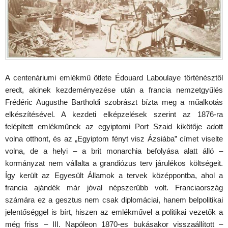
A centenáriumi emlékmű ötlete Édouard Laboulaye történésztől
eredt, akinek kezdeményezése után a francia nemzetgyűlés
Frédéric Augusthe Bartholdi szobrászt bízta meg a műalkotás
elkészítésével. A kezdeti elképzelések szerint az 1876-ra
felépített emlékműnek az egyiptomi Port Szaid kikötője adott
volna otthont, és az „Egyiptom fényt visz Ázsiába” címet viselte
volna, de a helyi – a brit monarchia befolyása alatt álló –
kormányzat nem vállalta a grandiózus terv járulékos költségeit.
Így került az Egyesült Államok a tervek középpontba, ahol a
francia ajándék már jóval népszerűbb volt. Franciaország
számára ez a gesztus nem csak diplomáciai, hanem belpolitikai
jelentőséggel is bírt, hiszen az emlékművel a politikai vezetők a
még friss – III. Napóleon 1870-es bukásakor visszaállított –