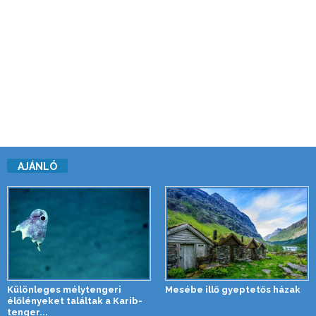
AJÁNLÓ
Különleges mélytengeri
Mesébe illő gyeptetős házak
élőlényeket találtak a Karib-
tenger...