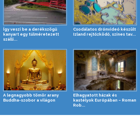
Így veszi be a derékszögű
Csodálatos drónvideó készült
kanyart egy túlméretezett
Izland rejtőzködő, színes tav...
szállí...
A legnagyobb tömör arany
Elhagyatott házak és
Buddha-szobor a világon
kastélyok Európában – Roman
Rob...