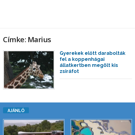
Címke: Marius
Gyerekek előtt darabolták
fel a koppenhágai
állatkertben megölt kis
zsiráfot
AJÁNLÓ