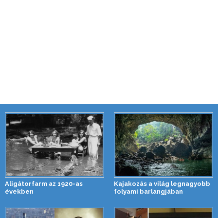
Aligátorfarm az 1920-as
Kajakozás a világ legnagyobb
években
folyami barlangjában