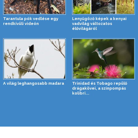
Tarantula pók vedlése egy
Lenyűgöző képek a kenyai
rendkívüli videón
vadvilág változatos
élővilágáról
A világ leghangosabb madara
Trinidad és Tobago repülő
drágakövei, a színpompás
kolibri...