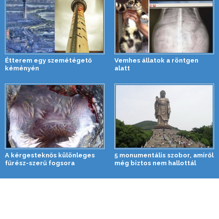
Étterem egy szemétégető
Vemhes állatok a röntgen
kéményén
alatt
A kérgesteknős különleges
5 monumentális szobor, amiről
fűrész-szerű fogsora
még biztos nem hallottál