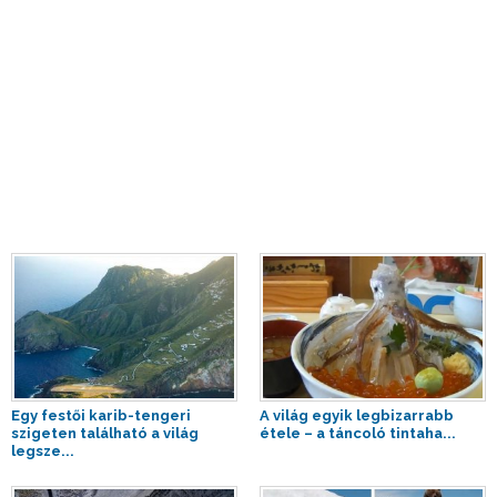
Egy festői karib-tengeri
A világ egyik legbizarrabb
szigeten található a világ
étele – a táncoló tintaha...
legsze...