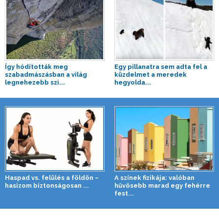
Így hódították meg
Egy pillanatra sem adta fel a
szabadmászásban a világ
küzdelmet a meredek
legnehezebb szi...
hegyolda...
Haspad vs. felülés a földön –
A színek fizikája: valóban
hasizom biztonságosan ...
hűvösebb marad egy fehérre
fest...