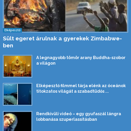
Elképesztő
Sült egeret árulnak a gyerekek Zimbabwe-
ben
A legnagyobb tömör arany Buddha-szobor
a világon
Elképesztő filmmel tárja elénk az óceánok
titokzatos világát a szabadtüdős ...
Rendkívüli videó – egy gyufaszál lángra
lobbanása szuperlassításban