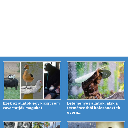
Ezek az állatok egy kicsit sem
Leleményes állatok, akik a
zavartatják magukat
természetből kölcsönöztek
esern...