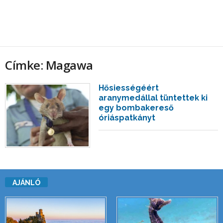
Címke: Magawa
Hősiességéért
aranymedállal tüntettek ki
egy bombakereső
óriáspatkányt
AJÁNLÓ