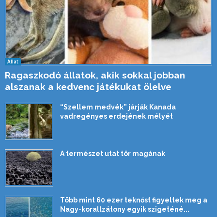
Állat
Ragaszkodó állatok, akik sokkal jobban
alszanak a kedvenc játékukat ölelve
“Szellem medvék” járják Kanada
vadregényes erdejének mélyét
A természet utat tör magának
Több mint 60 ezer teknőst figyeltek meg a
Nagy-korallzátony egyik szigeténé...