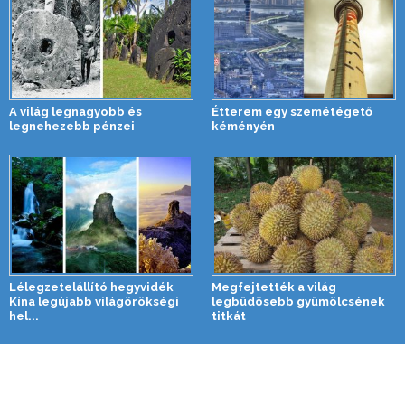
A világ legnagyobb és
Étterem egy szemétégető
legnehezebb pénzei
kéményén
Lélegzetelállító hegyvidék
Megfejtették a világ
Kína legújabb világörökségi
legbüdösebb gyümölcsének
hel...
titkát