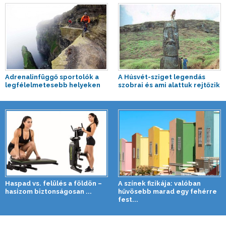
Adrenalinfüggő sportolók a
A Húsvét-sziget legendás
legfélelmetesebb helyeken
szobrai és ami alattuk rejtőzik
Haspad vs. felülés a földön –
A színek fizikája: valóban
hasizom biztonságosan ...
hűvösebb marad egy fehérre
fest...