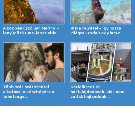
A ködben úszó San Marino –
Ritka felvétel – így hozza
lenyűgöző time-lapse vide...
világra utódait egy hím c...
Több száz órát szentel
Kérlelhetetlen
alkotásai elkészítésére a
háztulajdonosok, akik nem
tehetsége...
voltak hajlandóak...