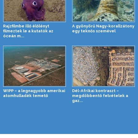
Rajzfilmbe illő élőlényt
A gyönyörű Nagy-korallzátony
filmeztek le a kutatók az
egy teknős szemével
óceán m...
WIPP – a legnagyobb amerikai
Dél-Afrikai kontraszt –
atomhulladék temető
megdöbbentő felvételek a
gaz...