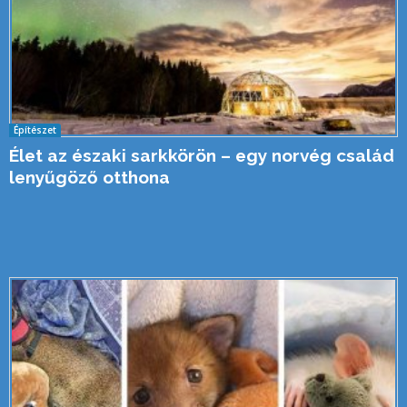
Építészet
Élet az északi sarkkörön – egy norvég család
lenyűgöző otthona