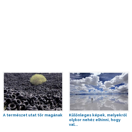
A természet utat tör magának
Különleges képek, melyekről
olykor nehéz elhinni, hogy
val...