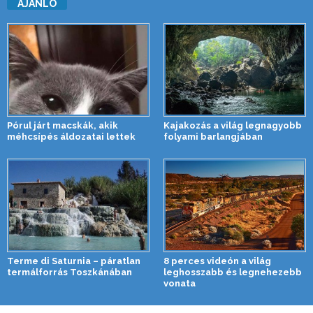
AJÁNLÓ
Pórul járt macskák, akik
Kajakozás a világ legnagyobb
méhcsípés áldozatai lettek
folyami barlangjában
Terme di Saturnia – páratlan
8 perces videón a világ
termálforrás Toszkánában
leghosszabb és legnehezebb
vonata