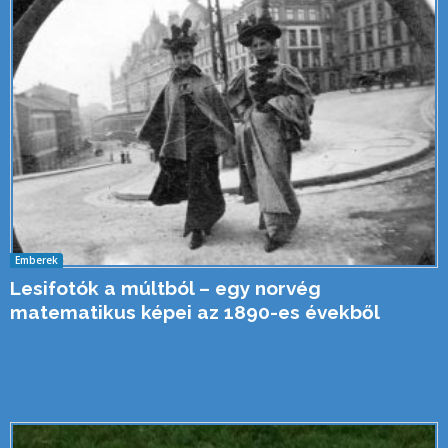
Emberek
Lesifotók a múltból – egy norvég
matematikus képei az 1890-es évekből