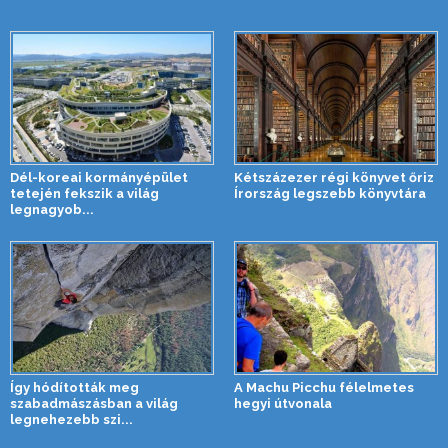
Dél-koreai kormányépület
Kétszázezer régi könyvet őriz
tetején fekszik a világ
Írország legszebb könyvtára
legnagyob...
Így hódították meg
A Machu Picchu félelmetes
szabadmászásban a világ
hegyi útvonala
legnehezebb szi...