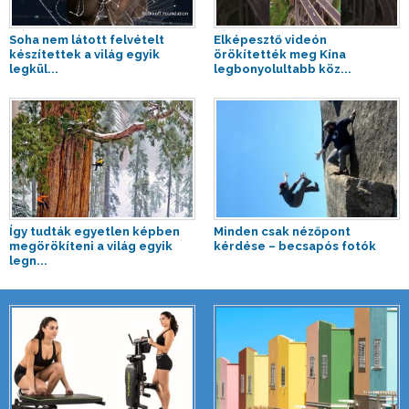
Soha nem látott felvételt
Elképesztő videón
készítettek a világ egyik
örökítették meg Kína
legkül...
legbonyolultabb köz...
Így tudták egyetlen képben
Minden csak nézőpont
megörökíteni a világ egyik
kérdése – becsapós fotók
legn...