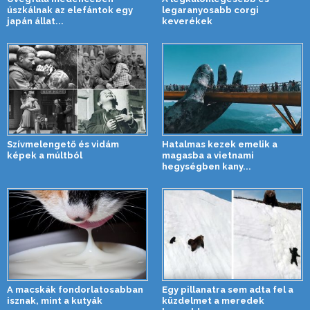
úszkálnak az elefántok egy
legaranyosabb corgi
japán állat...
keverékek
Szívmelengető és vidám
Hatalmas kezek emelik a
képek a múltból
magasba a vietnami
hegységben kany...
A macskák fondorlatosabban
Egy pillanatra sem adta fel a
isznak, mint a kutyák
küzdelmet a meredek