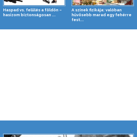
Haspad vs. felülés a földön –
A színek fizikája: valóban
hasizom biztonságosan ...
hűvösebb marad egy fehérre
fest...