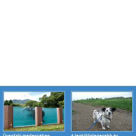
Üvegfalú medencében
A legkülönlegesebb és