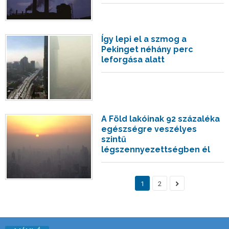
Így lepi el a szmog a
Pekinget néhány perc
leforgása alatt
A Föld lakóinak 92 százaléka
egészségre veszélyes
szintű
légszennyezettségben él
1
2