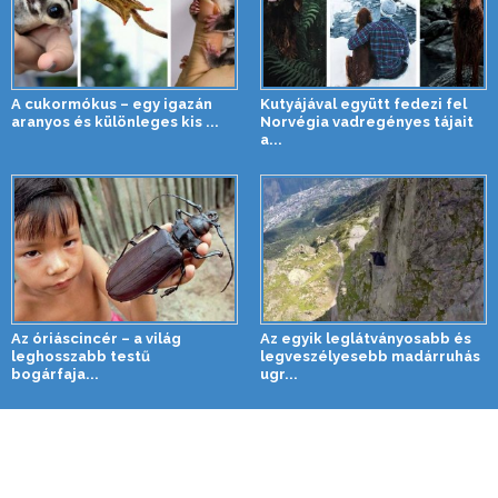
A cukormókus – egy igazán
Kutyájával együtt fedezi fel
aranyos és különleges kis ...
Norvégia vadregényes tájait
a...
Az óriáscincér – a világ
Az egyik leglátványosabb és
leghosszabb testű
legveszélyesebb madárruhás
bogárfaja...
ugr...