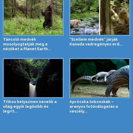
Táncoló medvék
“Szellem medvék” járják
mosolyogtatják meg a
Kanada vadregényes erd...
nézőket a Planet Earth...
Titkos helyszínen nevelik a
Aprócska tobzoskák –
világ egyik legősibb és
aranyos fotóválogatás a
legrit...
veszély...