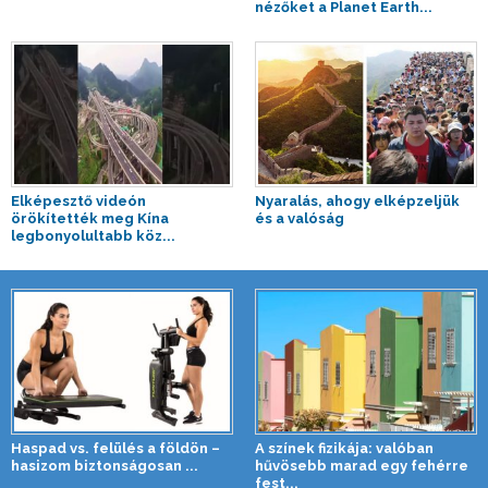
nézőket a Planet Earth...
Elképesztő videón
Nyaralás, ahogy elképzeljük
örökítették meg Kína
és a valóság
legbonyolultabb köz...
Haspad vs. felülés a földön –
A színek fizikája: valóban
hasizom biztonságosan ...
hűvösebb marad egy fehérre
fest...