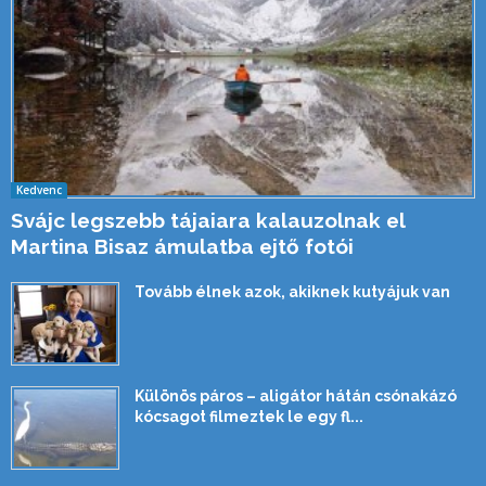
Kedvenc
Svájc legszebb tájaiara kalauzolnak el
Martina Bisaz ámulatba ejtő fotói
Tovább élnek azok, akiknek kutyájuk van
Különös páros – aligátor hátán csónakázó
kócsagot filmeztek le egy fl...