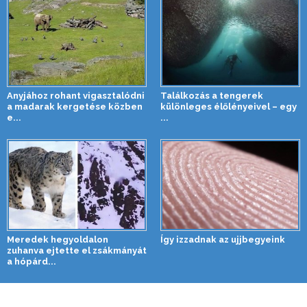
Anyjához rohant vigasztalódni
Találkozás a tengerek
a madarak kergetése közben
különleges élőlényeivel – egy
e...
...
Meredek hegyoldalon
Így izzadnak az ujjbegyeink
zuhanva ejtette el zsákmányát
a hópárd...