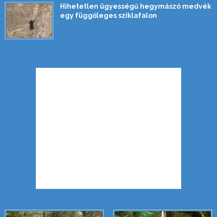
Hihetetlen ügyességű hegymászó medvék
egy függőleges sziklafalon