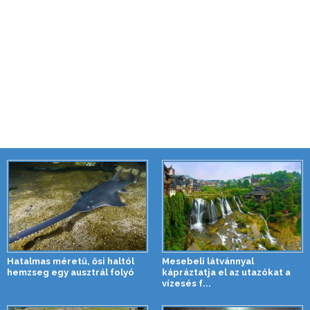
Hatalmas méretű, ősi haltól
Mesebeli látvánnyal
hemzseg egy ausztrál folyó
kápráztatja el az utazókat a
vízesés f...