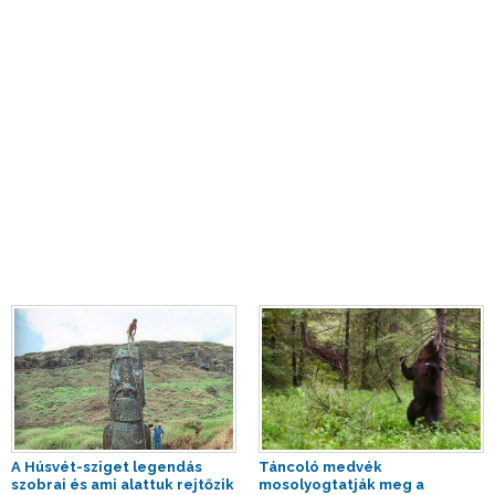
A Húsvét-sziget legendás
Táncoló medvék
szobrai és ami alattuk rejtőzik
mosolyogtatják meg a