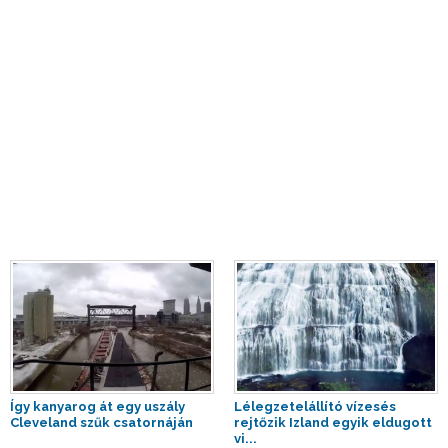
Így kanyarog át egy uszály
Lélegzetelállító vízesés
Cleveland szűk csatornáján
rejtőzik Izland egyik eldugott
vi...