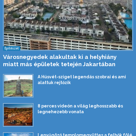
Építészet
Városnegyedek alakultak ki a helyhiány
miatt más épületek tetején Jakartában
A Húsvét-sziget legendás szobrai és ami
alattuk rejtőzik
8 perces videón a világ leghosszabb és
legnehezebb vonata
Lenyűgöző templomegyüttes a felhők fölé