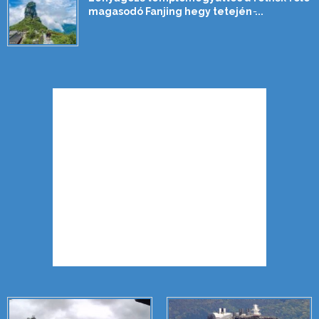
magasodó Fanjing hegy tetején ̵...