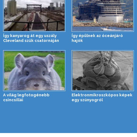
Így kanyarog át egy uszály
Így épülnek az óceánjáró
Cleveland szűk csatornáján
hajók
A világ legfotogénebb
Elektronmikroszkópos képek
csincsillái
egy szúnyogról