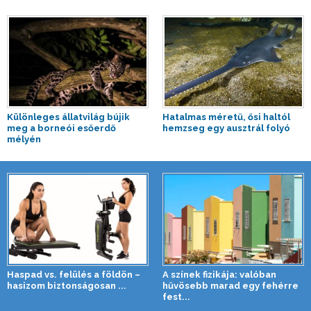
Különleges állatvilág bújik
Hatalmas méretű, ősi haltól
meg a borneói esőerdő
hemzseg egy ausztrál folyó
mélyén
Haspad vs. felülés a földön –
A színek fizikája: valóban
hasizom biztonságosan ...
hűvösebb marad egy fehérre
fest...