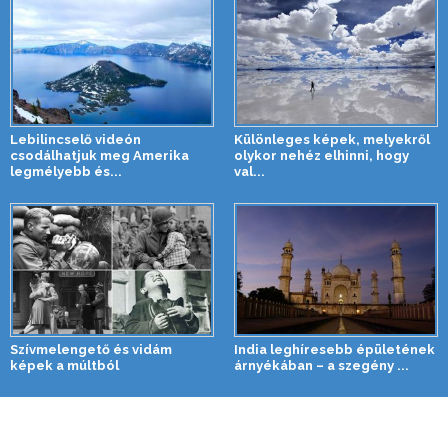
Lebilincselő videón
Különleges képek, melyekről
csodálhatjuk meg Amerika
olykor nehéz elhinni, hogy
legmélyebb és...
val...
Szívmelengető és vidám
India leghíresebb épületének
képek a múltból
árnyékában – a szegény ...