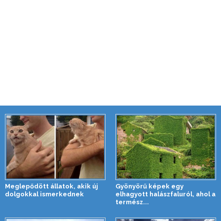
Meglepődött állatok, akik új
Gyönyörű képek egy
dolgokkal ismerkednek
elhagyott halászfaluról, ahol a
termész...