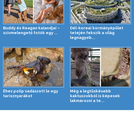
Buddy és Reagan kalandjai –
Dél-koreai kormányépület
szívmelengető fotók egy ...
tetején fekszik a világ
legnagyob...
Éhes polip vadászott le egy
Még a legtüskésebb
tarisznyarákot
kaktuszokból is képesek
lakmározni a te...