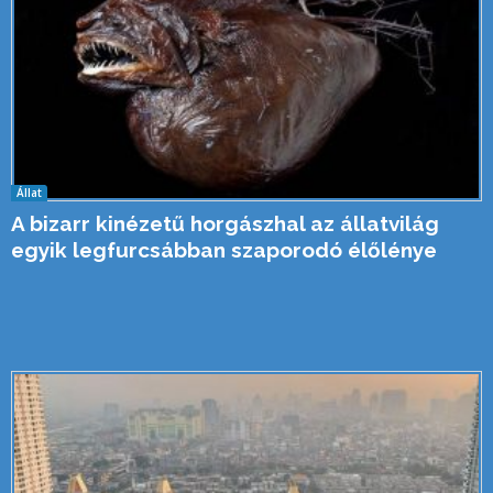
Állat
A bizarr kinézetű horgászhal az állatvilág
egyik legfurcsábban szaporodó élőlénye