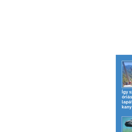
Így s
óriás
lapá
kany