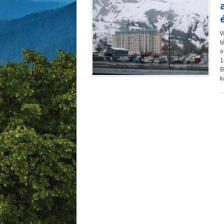
W
t
e
1
B
k