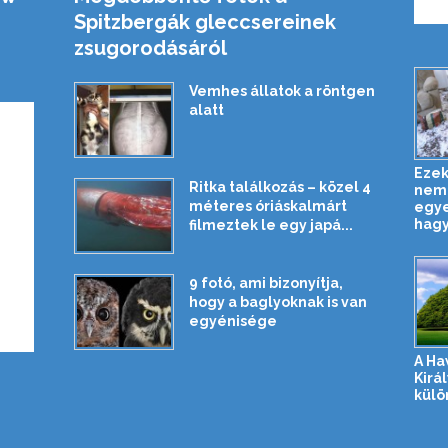
Spitzbergák gleccsereinek
zsugorodásáról
Vemhes állatok a röntgen
alatt
Ezek
Ritka találkozás – közel 4
nem 
méteres óriáskalmárt
egye
hagy
filmeztek le egy japá...
9 fotó, ami bizonyítja,
hogy a baglyoknak is van
egyénisége
A Ha
Királ
külö