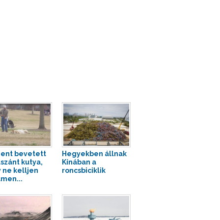
ent bevetett
Hegyekben állnak
lszánt kutya,
Kínában a
 ne kelljen
roncsbiciklik
men...