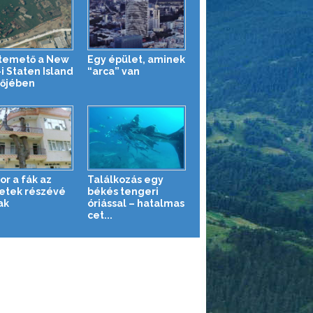
temető a New
Egy épület, aminek
i Staten Island
“arca” van
tőjében
or a fák az
Találkozás egy
etek részévé
békés tengeri
ak
óriással – hatalmas
cet...