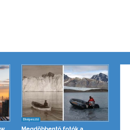
Elképesztő
ew
Megdöbbentő fotók a