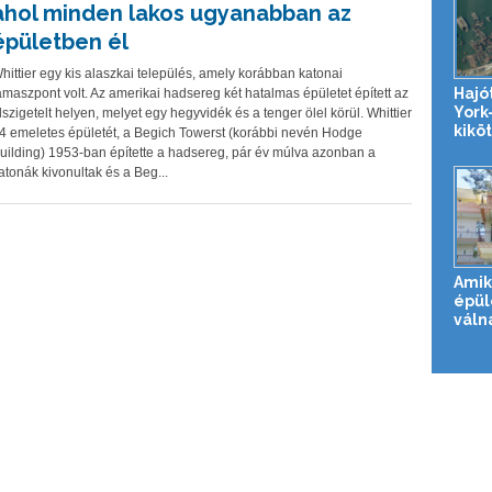
ahol minden lakos ugyanabban az
épületben él
hittier egy kis alaszkai település, amely korábban katonai
Hajó
ámaszpont volt. Az amerikai hadsereg két hatalmas épületet épített az
York-
lszigetelt helyen, melyet egy hegyvidék és a tenger ölel körül. Whittier
kikö
4 emeletes épületét, a Begich Towerst (korábbi nevén Hodge
uilding) 1953-ban építette a hadsereg, pár év múlva azonban a
atonák kivonultak és a Beg...
Amik
épül
váln