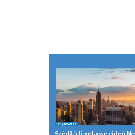
Fényképezés
Szédítő timelapse videó N