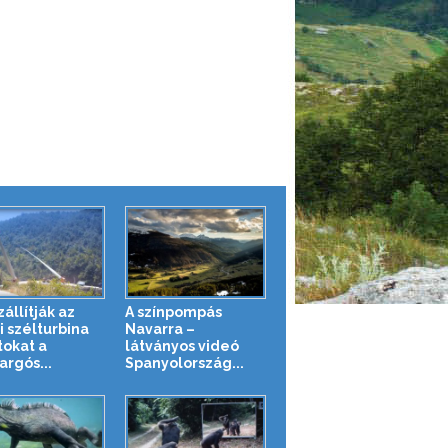
zállítják az
A színpompás
i szélturbina
Navarra –
tokat a
látványos videó
argós...
Spanyolország...