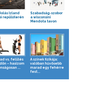
olás Izland
Szabadság-szobor
ői repülőterén
a wisconsini
Mendota tavon
ad vs. felülés
A színek fizikája:
ldön – hasizom
valóban hűvösebb
nságosan ...
marad egy fehérre
fest...