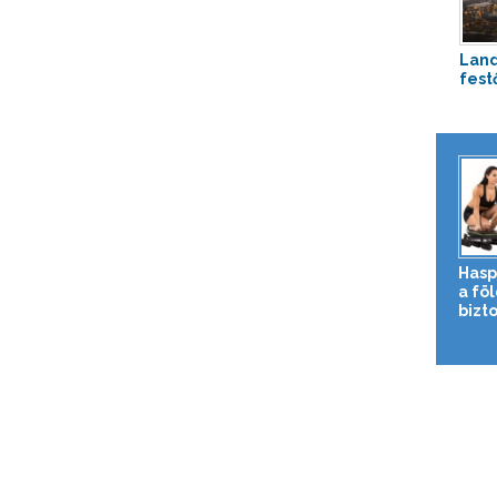
Land
fest
Hasp
a fö
bizto