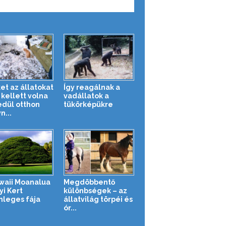
et az állatokat
Így reagálnak a
kellett volna
vadállatok a
dül otthon
tükörképükre
n...
waii Moanalua
Megdöbbentő
yi Kert
különbségek – az
nleges fája
állatvilág törpéi és
ór...