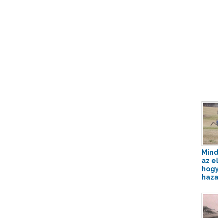
Mind
az e
hogy
haza