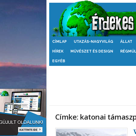
Érdekes
CÍMLAP
UTAZÁS-NAGYVILÁG
ÁLLAT
Világ
HÍREK
MŰVÉSZET ÉS DESIGN
RÉGMÚ
EGYÉB
Címke: katonai támasz