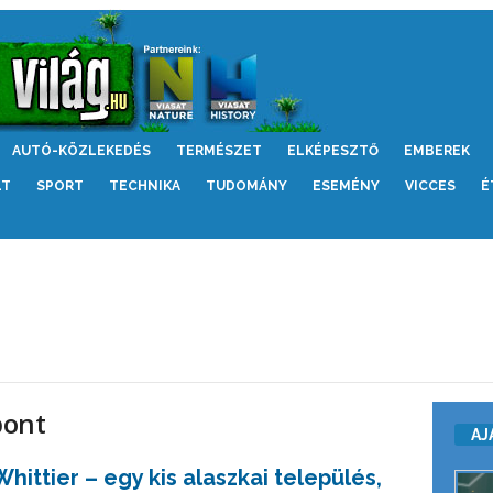
AUTÓ-KÖZLEKEDÉS
TERMÉSZET
ELKÉPESZTŐ
EMBEREK
LT
SPORT
TECHNIKA
TUDOMÁNY
ESEMÉNY
VICCES
É
pont
AJ
Whittier – egy kis alaszkai település,