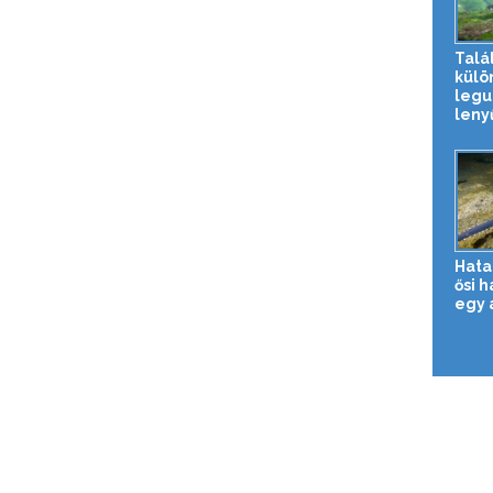
Talá
külö
legu
lenyű
Hata
ősi 
egy 