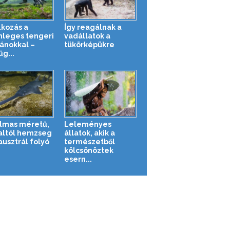
lkozás a
Így reagálnak a
nleges tengeri
vadállatok a
ánokkal –
tükörképükre
g...
lmas méretű,
Leleményes
haltól hemzseg
állatok, akik a
ausztrál folyó
természetből
kölcsönöztek
esern...