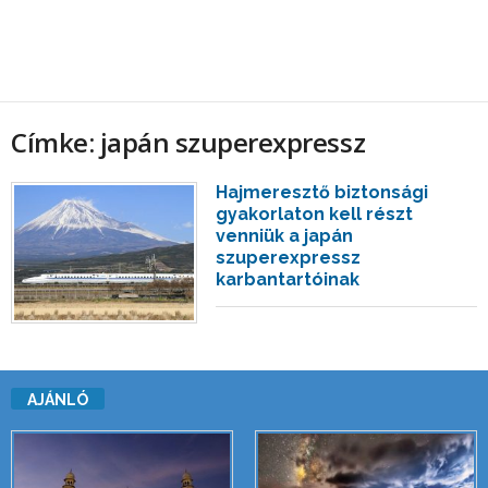
Címke: japán szuperexpressz
Hajmeresztő biztonsági
gyakorlaton kell részt
venniük a japán
szuperexpressz
karbantartóinak
AJÁNLÓ