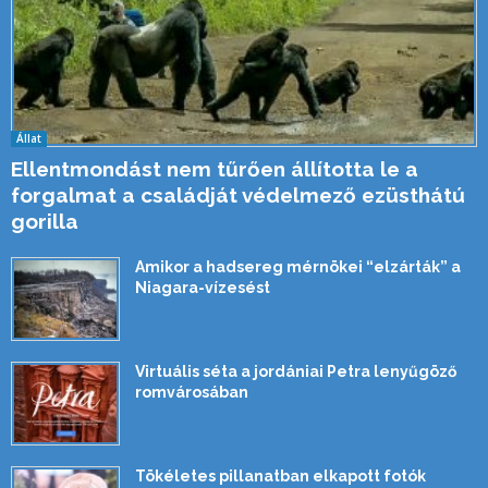
Állat
Ellentmondást nem tűrően állította le a
forgalmat a családját védelmező ezüsthátú
gorilla
Amikor a hadsereg mérnökei “elzárták” a
Niagara-vízesést
Virtuális séta a jordániai Petra lenyűgöző
romvárosában
Tökéletes pillanatban elkapott fotók