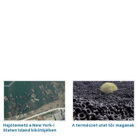
Hajótemető a New York-i
A természet utat tör magának
Staten Island kikötőjében