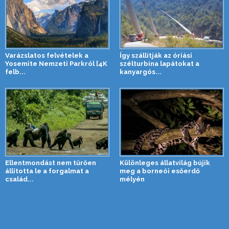
Varázslatos felvételek a
Így szállítják az óriási
Yosemite Nemzeti Parkról [4K
szélturbina lapátokat a
felb...
kanyargós...
Ellentmondást nem tűrően
Különleges állatvilág bújik
állította le a forgalmat a
meg a borneói esőerdő
család...
mélyén