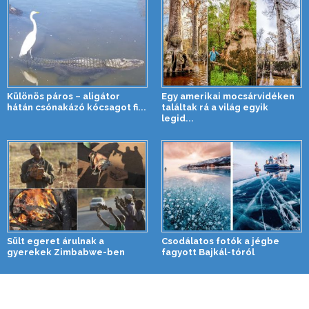
Különös páros – aligátor
Egy amerikai mocsárvidéken
hátán csónakázó kócsagot fi...
találtak rá a világ egyik
legid...
Sült egeret árulnak a
Csodálatos fotók a jégbe
gyerekek Zimbabwe-ben
fagyott Bajkál-tóról