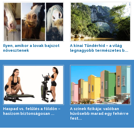
Ilyen, amikor a lovak bajszot
A kínai Tündérhíd – a világ
növesztenek
legnagyobb természetes b...
Haspad vs. felülés a földön –
A színek fizikája: valóban
hasizom biztonságosan ...
hűvösebb marad egy fehérre
fest...