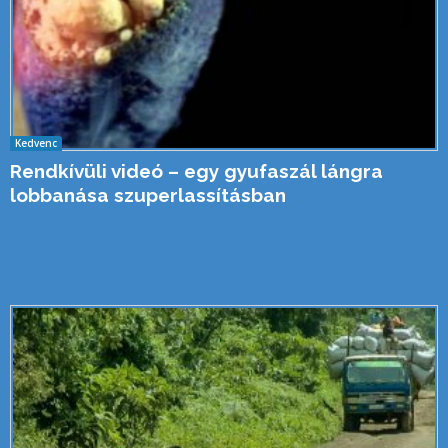
Kedvenc
Rendkívüli videó – egy gyufaszál lángra
lobbanása szuperlassításban