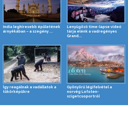
India leghíresebb épületének
Lenyűgöző time-lapse videó
árnyékában – a szegény ...
tárja elénk a vadregényes
Grand...
Így reagálnak a vadállatok a
Gyönyörű légifelvétel a
tükörképükre
norvég Lofoten-
szigetcsoportról