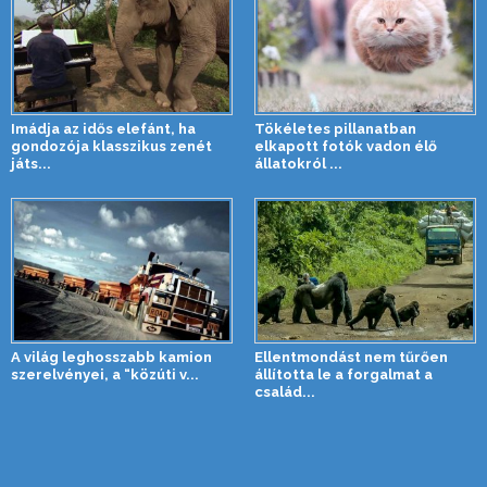
Imádja az idős elefánt, ha
Tökéletes pillanatban
gondozója klasszikus zenét
elkapott fotók vadon élő
játs...
állatokról ...
A világ leghosszabb kamion
Ellentmondást nem tűrően
szerelvényei, a “közúti v...
állította le a forgalmat a
család...