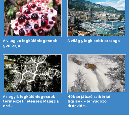
A világ 20 legkülönlegesebb
A világ 5 legkisebb országa
gombája
Az egyik legkülönlegesebb
Hóban játszó szibériai
természeti jelenség Malajzia
tigrisek – lenyűgöző
erd...
drónvide...