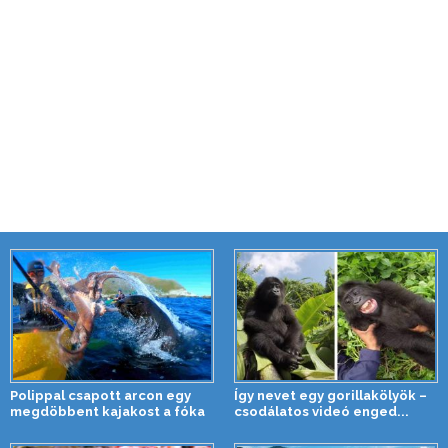
Polippal csapott arcon egy
Így nevet egy gorillakölyök –
megdöbbent kajakost a fóka
csodálatos videó enged...