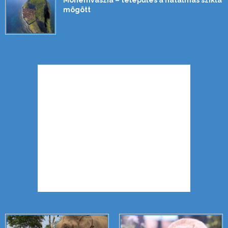
Monemvaszia – település a hatalmas szikla
mögött