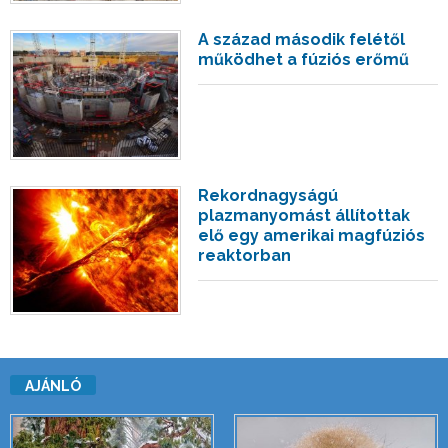
A század második felétől
működhet a fúziós erőmű
Rekordnagyságú
plazmanyomást állítottak
elő egy amerikai magfúziós
reaktorban
AJÁNLÓ