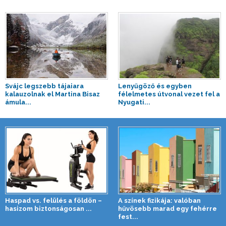
Svájc legszebb tájaiara
Lenyűgöző és egyben
kalauzolnak el Martina Bisaz
félelmetes útvonal vezet fel a
ámula...
Nyugati...
Haspad vs. felülés a földön –
A színek fizikája: valóban
hasizom biztonságosan ...
hűvösebb marad egy fehérre
fest...