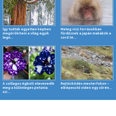
Így tudták egyetlen képben
Meleg vizű forrásokban
megörökíteni a világ egyik
fürdőznek a japán makákók a
legn...
zord té...
A csillagos égbolt elevenedik
Rejtőzködés mesterfokon –
meg a különleges petúnia
elképesztő videó egy sörén...
szi...