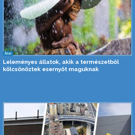
Állat
Leleményes állatok, akik a természetből
kölcsönöztek esernyőt maguknak