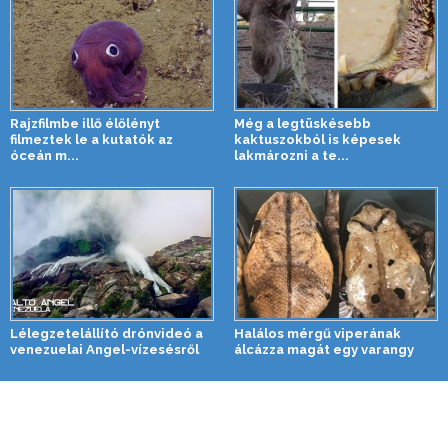
Rajzfilmbe illő élőlényt
Még a legtüskésebb
filmeztek le a kutatók az
kaktuszokból is képesek
óceán m...
lakmározni a te...
Lélegzetelállító drónvideó a
Halálos mérgű viperának
venezuelai Angel-vízesésről
álcázza magát egy varangy