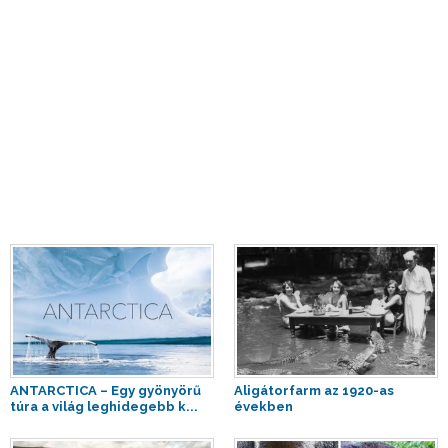
ANTARCTICA – Egy gyönyörű
Aligátorfarm az 1920-as
túra a világ leghidegebb k...
években