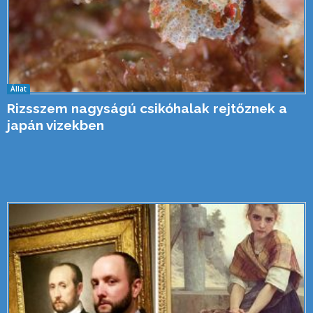
Állat
Rizsszem nagyságú csikóhalak rejtőznek a
japán vizekben