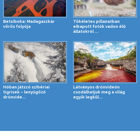
Betsiboka: Madagaszkár
Tökéletes pillanatban
vörös folyója
elkapott fotók vadon élő
állatokról ...
Hóban játszó szibériai
Látványos drónvideón
tigrisek – lenyűgöző
csodálhatjuk meg a világ
drónvide...
egyik legkül...