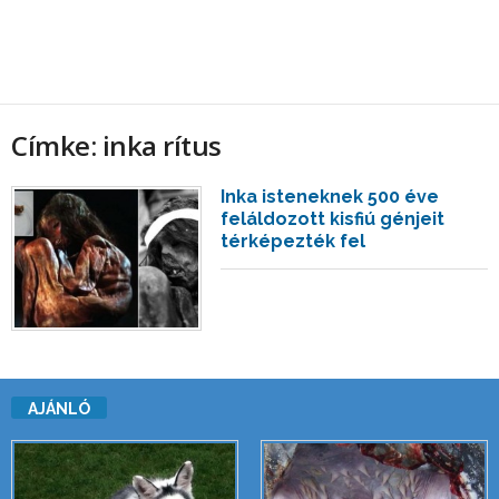
Címke: inka rítus
Inka isteneknek 500 éve
feláldozott kisfiú génjeit
térképezték fel
AJÁNLÓ