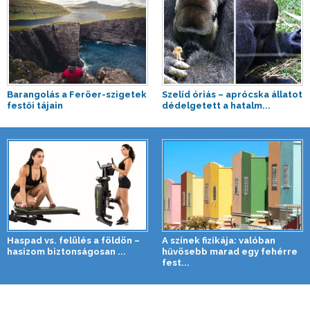
Barangolás a Feröer-szigetek
Szelíd óriás – aprócska állatot
festői tájain
dédelgetett a hatalm...
Haspad vs. felülés a földön –
A színek fizikája: valóban
hasizom biztonságosan ...
hűvösebb marad egy fehérre
fest...