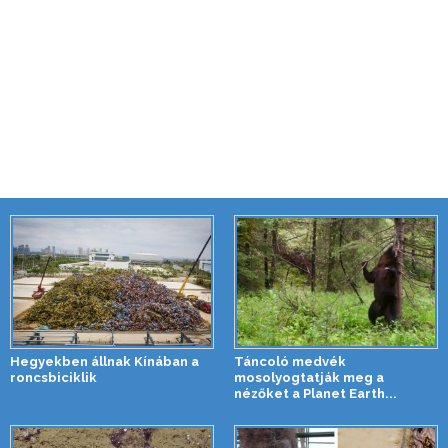
Hegyekben állnak Kínában a
Táncoló medvék
roncsbiciklik
mosolyogtatják meg a
nézőket a Planet Earth...