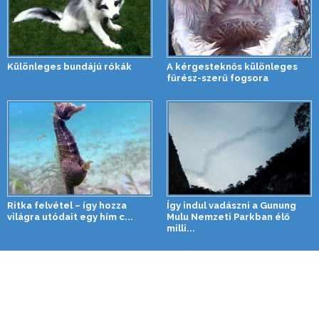
Különleges bundájú rókák
A kérgesteknős különleges
fűrész-szerű fogsora
Ritka felvétel – így hozza
Így indul vadászni a Gunung
világra utódait egy hím c...
Mulu Nemzeti Parkban élő
milli...