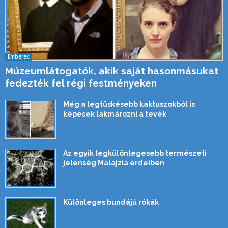
Emberek
Múzeumlátogatók, akik saját hasonmásukat
fedezték fel régi festményeken
Még a legtüskésebb kaktuszokból is
képesek lakmározni a tevék
Az egyik legkülönlegesebb természeti
jelenség Malajzia erdeiben
Különleges bundájú rókák