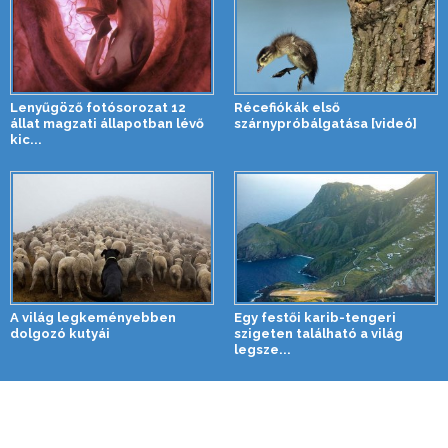
Lenyűgöző fotósorozat 12
Récefiókák első
állat magzati állapotban lévő
szárnypróbálgatása [videó]
kic...
A világ legkeményebben
Egy festői karib-tengeri
dolgozó kutyái
szigeten található a világ
legsze...