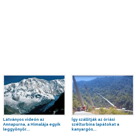
Látványos videón az
Így szállítják az óriási
Annapurna, a Himalája egyik
szélturbina lapátokat a
leggyönyör...
kanyargós...