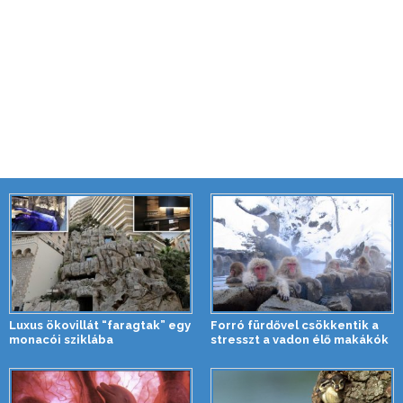
Luxus ökovillát “faragtak” egy
Forró fürdővel csökkentik a
monacói sziklába
stresszt a vadon élő makákók