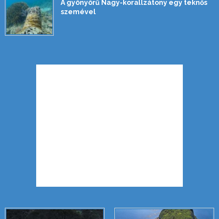
A gyönyörű Nagy-korallzátony egy teknős
szemével