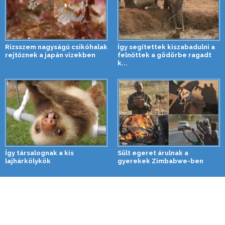
Rizsszem nagyságú csikóhalak
Így segítettek kiszabadulni a
rejtőznek a japán vizekben
felnőttek a gödörbe ragadt
k...
Így társalognak a kis
Sült egeret árulnak a
lajhárkölykök
gyerekek Zimbabwe-ben