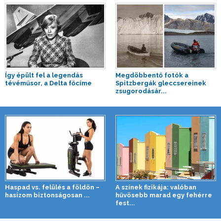
Így épült fel a legendás
Megdöbbentő fotók a
tévéműsor, a Delta főcíme
Spitzbergák gleccsereinek
zsugorodásár...
Haspad vs. felülés a földön –
A színek fizikája: valóban
hasizom biztonságosan ...
hűvösebb marad egy fehérre
fest...