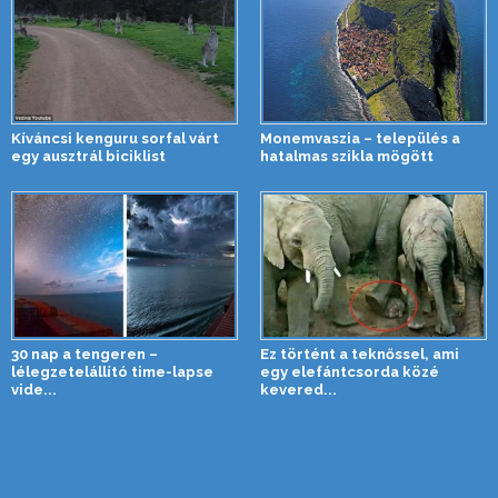
Kíváncsi kenguru sorfal várt
Monemvaszia – település a
egy ausztrál biciklist
hatalmas szikla mögött
30 nap a tengeren –
Ez történt a teknőssel, ami
lélegzetelállító time-lapse
egy elefántcsorda közé
vide...
kevered...