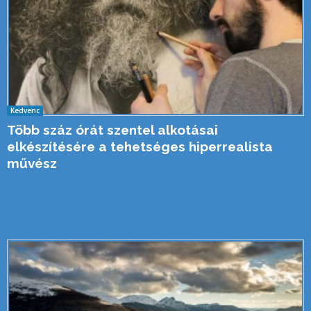
Kedvenc
Több száz órát szentel alkotásai
elkészítésére a tehetséges hiperrealista
művész