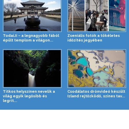
TodaiJi – a legnagyobb fából
Zseniális fotók a tökéletes
épült templom a világon...
időzítés jegyében
Titkos helyszínen nevelik a
Csodálatos drónvideó készült
világ egyik legősibb és
Izland rejtőzködő, színes tav...
legrit...