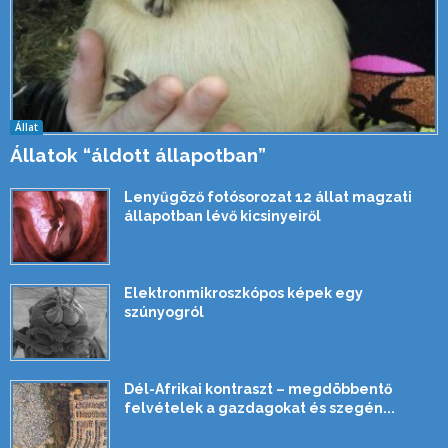
Állat
Állatok “áldott állapotban”
Lenyűgöző fotósorozat 12 állat magzati
állapotban lévő kicsinyeiről
Elektronmikroszkópos képek egy
szúnyogról
Dél-Afrikai kontraszt – megdöbbentő
felvételek a gazdagokat és szegén...