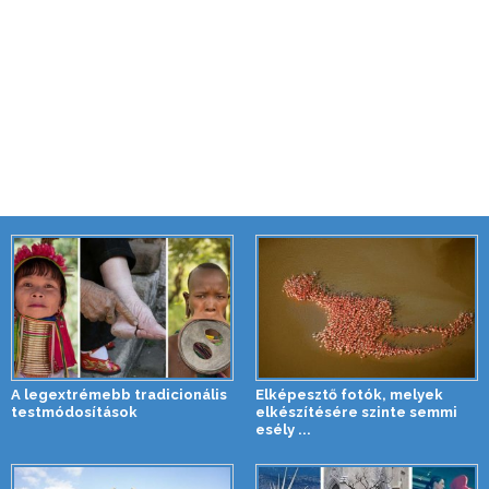
A legextrémebb tradicionális
Elképesztő fotók, melyek
testmódosítások
elkészítésére szinte semmi
esély ...