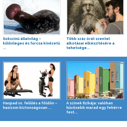
Sokszínű állatvilág –
Több száz órát szentel
különleges és furcsa kinézetű
alkotásai elkészítésére a
...
tehetsége...
Haspad vs. felülés a földön –
A színek fizikája: valóban
hasizom biztonságosan ...
hűvösebb marad egy fehérre
fest...