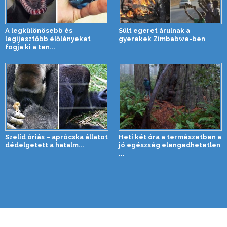
A legkülönösebb és
Sült egeret árulnak a
legijesztőbb élőlényeket
gyerekek Zimbabwe-ben
fogja ki a ten...
Szelíd óriás – aprócska állatot
Heti két óra a természetben a
dédelgetett a hatalm...
jó egészség elengedhetetlen
...