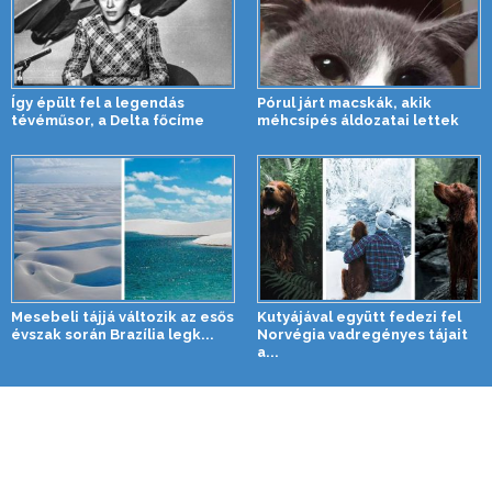
Így épült fel a legendás
Pórul járt macskák, akik
tévéműsor, a Delta főcíme
méhcsípés áldozatai lettek
Mesebeli tájjá változik az esős
Kutyájával együtt fedezi fel
évszak során Brazília legk...
Norvégia vadregényes tájait
a...