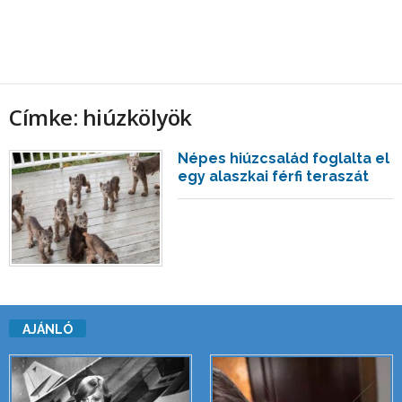
Címke: hiúzkölyök
Népes hiúzcsalád foglalta el
egy alaszkai férfi teraszát
AJÁNLÓ